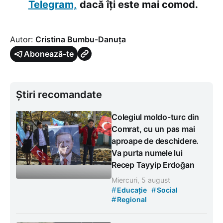
Telegram,
dacă îți este mai comod.
Autor:
Cristina Bumbu-Danuța
Abonează-te
Știri recomandate
Colegiul moldo-turc din
Comrat, cu un pas mai
aproape de deschidere.
Va purta numele lui
Recep Tayyip Erdoğan
Miercuri, 5 august
#
#
Educație
Social
#
Regional