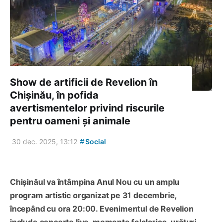
Show de artificii de Revelion în
Chișinău, în pofida
avertismentelor privind riscurile
pentru oameni și animale
#
30 dec. 2025, 13:12
Social
Chișinăul va întâmpina Anul Nou cu un amplu
program artistic organizat pe 31 decembrie,
începând cu ora 20:00. Evenimentul de Revelion
include concerte live, momente folclorice, urături