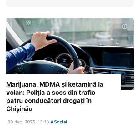
Marijuana, MDMA și ketamină la
volan: Poliția a scos din trafic
patru conducători drogați în
Chișinău
#
30 dec. 2025, 13:10
Social