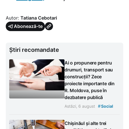
Autor:
Tatiana Cebotari
Abonează-te
Știri recomandate
Ai o propunere pentru
drumuri, transport sau
construcții? Zece
proiecte importante din
R. Moldova, puse în
dezbatere publică
#
Astăzi, 6 august
Social
Chișinăul și alte trei