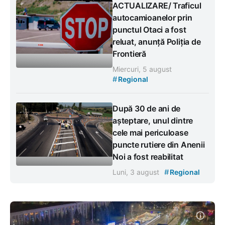
ACTUALIZARE/ Traficul
autocamioanelor prin
punctul Otaci a fost
reluat, anunță Poliția de
Frontieră
Miercuri, 5 august
#
Regional
După 30 de ani de
așteptare, unul dintre
cele mai periculoase
puncte rutiere din Anenii
Noi a fost reabilitat
#
Luni, 3 august
Regional