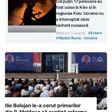
Cel puțin 17 persoane au
fost ucise la Kiev și în
regiunea Kiev. Ucraina nu
a interceptat nicio
rachetă rusească
#
Miercuri, 5 august
Extern
#
Război Rusia - Ucraina
Ilie Bolojan le-a cerut primarilor