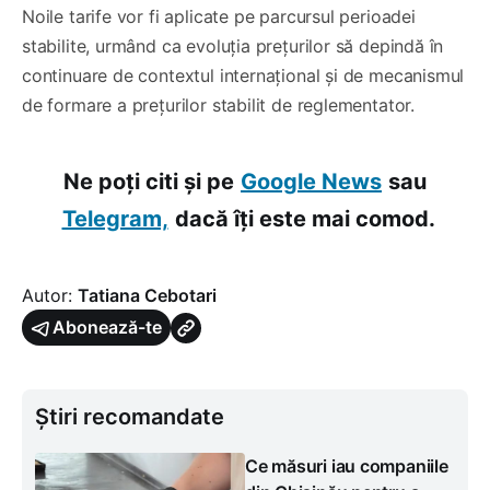
Noile tarife vor fi aplicate pe parcursul perioadei
stabilite, urmând ca evoluția prețurilor să depindă în
continuare de contextul internațional și de mecanismul
de formare a prețurilor stabilit de reglementator.
Ne poți citi și pe
Google News
sau
Telegram,
dacă îți este mai comod.
Autor:
Tatiana Cebotari
Abonează-te
Știri recomandate
Ce măsuri iau companiile