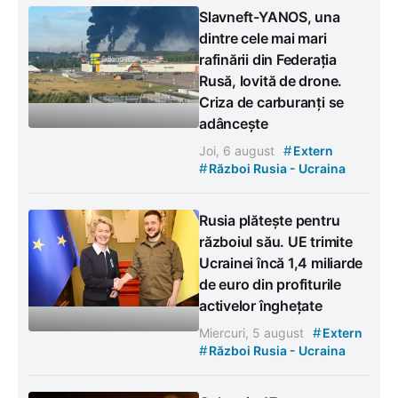
Slavneft-YANOS, una
dintre cele mai mari
rafinării din Federația
Rusă, lovită de drone.
Criza de carburanți se
adâncește
#
Joi, 6 august
Extern
#
Război Rusia - Ucraina
Rusia plătește pentru
războiul său. UE trimite
Ucrainei încă 1,4 miliarde
de euro din profiturile
activelor înghețate
#
Miercuri, 5 august
Extern
#
Război Rusia - Ucraina