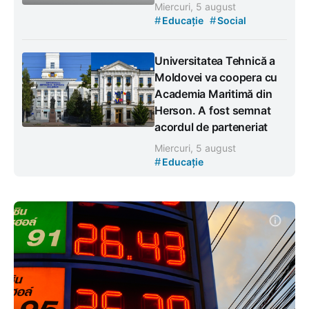
Miercuri, 5 august
#
#
Educație
Social
Universitatea Tehnică a
Moldovei va coopera cu
Academia Maritimă din
Herson. A fost semnat
acordul de parteneriat
Miercuri, 5 august
#
Educație