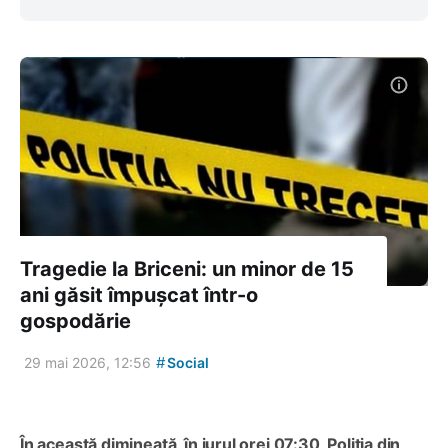
Tragedie la Briceni: un minor de 15
ani găsit împușcat într-o
gospodărie
#
29 mai 2026, 12:56
Social
În această dimineață, în jurul orei 07:30, Poliția din