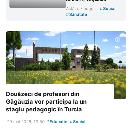
#
Astăzi, 7 august
Social
#
Sănătate
Douăzeci de profesori din
Găgăuzia vor participa la un
stagiu pedagogic în Turcia
#
#
29 mai 2026, 13:50
Educație
Social