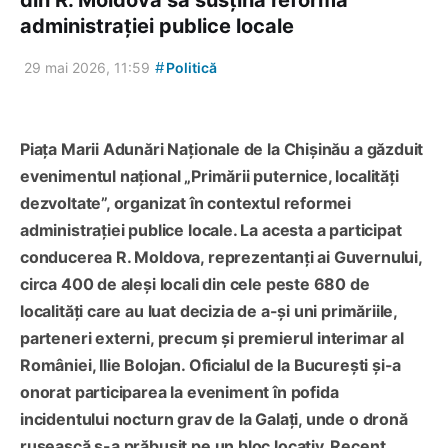
din R. Moldova să susțină reforma
administrației publice locale
#
29 mai 2026, 11:59
Politică
Piața Marii Adunări Naționale de la Chișinău a găzduit
evenimentul național „Primării puternice, localități
dezvoltate”, organizat în contextul reformei
administrației publice locale. La acesta a participat
conducerea R. Moldova, reprezentanți ai Guvernului,
circa 400 de aleși locali din cele peste 680 de
localități care au luat decizia de a-și uni primăriile,
parteneri externi, precum și premierul interimar al
României, Ilie Bolojan. Oficialul de la București și-a
onorat participarea la eveniment în pofida
incidentului nocturn grav de la Galați, unde o dronă
rusească s-a prăbușit pe un bloc locativ. Recent,