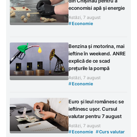
din Chișinău pentru a
economisi apă și energie
Astăzi, 7 august
#
Economie
Benzina și motorina, mai
ieftine în weekend. ANRE
explică de ce scad
prețurile la pompă
Astăzi, 7 august
#
Economie
Euro și leul românesc se
ieftinesc ușor. Cursul
valutar pentru 7 august
Astăzi, 7 august
#
#
Economie
Curs valutar