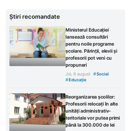
Știri recomandate
Ministerul Educației
lansează consultări
pentru noile programe
școlare. Părinții, elevii și
profesorii pot veni cu
propuneri
#
Joi, 6 august
Social
#
Educație
Reorganizarea școlilor:
Profesorii relocați în alte
unități administrativ-
teritoriale vor putea primi
până la 300.000 de lei