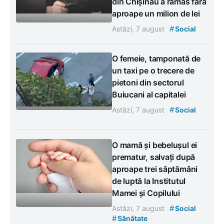
din Chișinău a rămas fără
aproape un milion de lei
#
Astăzi, 7 august
Social
O femeie, tamponată de
un taxi pe o trecere de
pietoni din sectorul
Buiucani al capitalei
#
Astăzi, 7 august
Social
O mamă și bebelușul ei
prematur, salvați după
aproape trei săptămâni
de luptă la Institutul
Mamei și Copilului
#
Astăzi, 7 august
Social
#
Sănătate