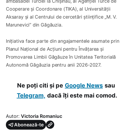
ambasadei Turciei la Chișinău, al Agenției Turce de
Cooperare și Coordonare (TIKA), al Universității
Aksaray și al Centrului de cercetări științifice „M. V.
Marunevici” din Găgăuzia.
Inițiativa face parte din angajamentele asumate prin
Planul Național de Acțiuni pentru Învățarea și
Promovarea Limbii Găgăuze în Unitatea Teritorială
Autonomă Găgăuzia pentru anii 2026-2027.
Ne poți citi și pe
Google News
sau
Telegram,
dacă îți este mai comod.
Autor:
Victoria Romaniuc
Abonează-te