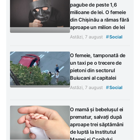
pagube de peste 1,6
milioane de lei. O femeie
din Chișinău a rămas fără
aproape un milion de lei
#
Astăzi, 7 august
Social
O femeie, tamponată de
un taxi pe o trecere de
pietoni din sectorul
Buiucani al capitalei
#
Astăzi, 7 august
Social
O mamă și bebelușul ei
prematur, salvați după
aproape trei săptămâni
de luptă la Institutul
Mamei și Copilului