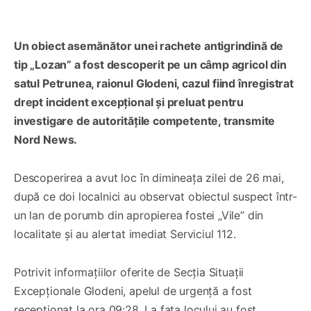
Un obiect asemănător unei rachete antigrindină de
tip „Lozan” a fost descoperit pe un câmp agricol din
satul Petrunea, raionul Glodeni, cazul fiind înregistrat
drept incident excepțional și preluat pentru
investigare de autoritățile competente, transmite
Nord News.
Descoperirea a avut loc în dimineața zilei de 26 mai,
după ce doi localnici au observat obiectul suspect într-
un lan de porumb din apropierea fostei „Vile” din
localitate și au alertat imediat Serviciul 112.
Potrivit informațiilor oferite de Secția Situații
Excepționale Glodeni, apelul de urgență a fost
recepționat la ora 09:28. La fața locului au fost