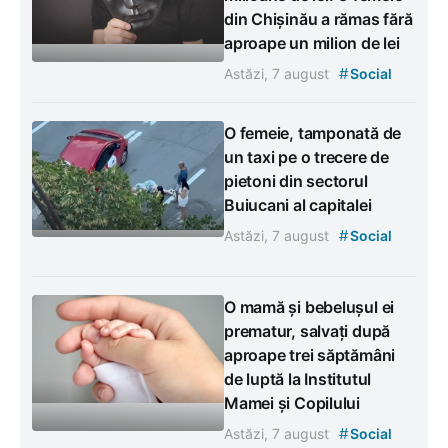
din Chișinău a rămas fără
aproape un milion de lei
#
Astăzi, 7 august
Social
O femeie, tamponată de
un taxi pe o trecere de
pietoni din sectorul
Buiucani al capitalei
#
Astăzi, 7 august
Social
O mamă și bebelușul ei
prematur, salvați după
aproape trei săptămâni
de luptă la Institutul
Mamei și Copilului
#
Astăzi, 7 august
Social