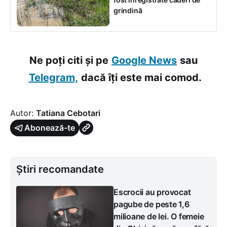
grindină
Ne poți citi și pe
Google News
sau
Telegram,
dacă îți este mai comod.
Autor:
Tatiana Cebotari
Abonează-te
Știri recomandate
Escrocii au provocat
pagube de peste 1,6
milioane de lei. O femeie