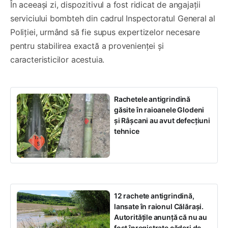
În aceeași zi, dispozitivul a fost ridicat de angajații
serviciului bombteh din cadrul Inspectoratul General al
Poliției, urmând să fie supus expertizelor necesare
pentru stabilirea exactă a provenienței și
caracteristicilor acestuia.
Rachetele antigrindină
găsite în raioanele Glodeni
și Râșcani au avut defecțiuni
tehnice
12 rachete antigrindină,
lansate în raionul Călărași.
Autoritățile anunță că nu au
fost înregistrate căderi de