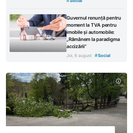
#
Social
Guvernul renunță pentru
moment la TVA pentru
imobile și automobile:
„Rămânem la paradigma
accizării”
#
Joi, 6 august
Social