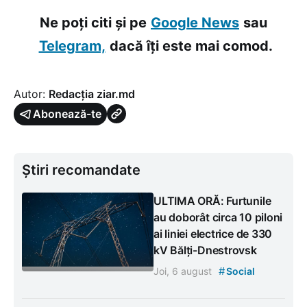
Ne poți citi și pe
Google News
sau
Telegram,
dacă îți este mai comod.
Autor:
Redacția ziar.md
Abonează-te
Știri recomandate
ULTIMA ORĂ: Furtunile
au doborât circa 10 piloni
ai liniei electrice de 330
kV Bălți-Dnestrovsk
#
Joi, 6 august
Social