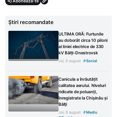
Abonează-te
Știri recomandate
ULTIMA ORĂ: Furtunile
au doborât circa 10 piloni
ai liniei electrice de 330
kV Bălți-Dnestrovsk
#
Joi, 6 august
Social
Canicula a înrăutățit
calitatea aerului. Niveluri
ridicate de poluanți,
înregistrate la Chișinău și
Bălți
#
Joi, 6 august
Mediu