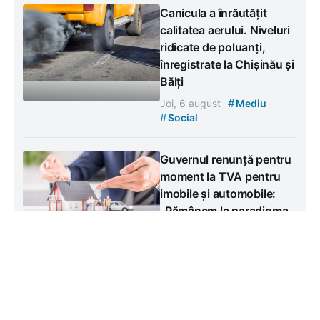
Canicula a înrăutățit
calitatea aerului. Niveluri
ridicate de poluanți,
înregistrate la Chișinău și
Bălți
#
Joi, 6 august
Mediu
#
Social
Guvernul renunță pentru
moment la TVA pentru
imobile și automobile:
„Rămânem la paradigma
accizării”
#
Joi, 6 august
Social