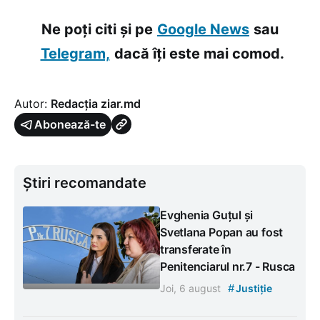
Ne poți citi și pe
Google News
sau
Telegram,
dacă îți este mai comod.
Autor:
Redacția ziar.md
Abonează-te
Știri recomandate
Evghenia Guțul și
Svetlana Popan au fost
transferate în
Penitenciarul nr.7 - Rusca
#
Joi, 6 august
Justiție