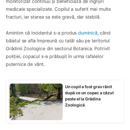
monitorizat continuu și beneficiază de îngrijiri
medicale specializate. Copilul a suferit mai multe
fracturi, iar starea sa este gravă, dar stabilă.
Amintim că incidentul s-a produs
duminică
, când
băiatul se afla împreună cu tatăl său pe teritoriul
Grădinii Zoologice din sectorul Botanica. Potrivit
poliției, copacul s-a prăbușit în urma rafalelor
puternice de vânt.
Un copil a fost grav rănit
după ce un copac a căzut
peste el la Grădina
Zoologică