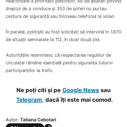
neacordare a priorității pietonilor, 48 de abateri privind
dreptul de a conduce și 353 de șoferi nu purtau
centura de siguranță sau foloseau telefonul la volan.
În paralel, polițiștii au fost solicitați să intervină în 1.870
de situații semnalate la 112, în doar două zile.
Autoritățile reamintesc că respectarea regulilor de
circulație rămâne esențială pentru siguranța tuturor
participanților la trafic.
Ne poți citi și pe
Google News
sau
Telegram,
dacă îți este mai comod.
Autor:
Tatiana Cebotari