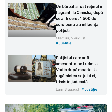
Un bărbat a fost reținut în
flagrant, la Cimișlia, după
ce ar fi cerut 1.500 de
euro pentru a influența
polițiști
Miercuri, 5 august
#
Justiție
Polițistul care ar fi
amendat-o pe Ludmila
Vartic după moarte, la
rugămintea soțului ei,
trimis în judecată
#
Luni, 3 august
Justiție