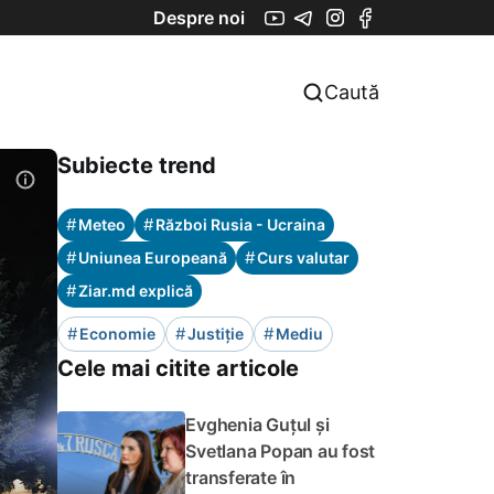
Despre noi
Caută
Subiecte trend
#
#
Meteo
Război Rusia - Ucraina
#
#
Uniunea Europeană
Curs valutar
#
Ziar.md explică
#
#
#
Economie
Justiție
Mediu
Cele mai citite articole
Evghenia Guțul și
Svetlana Popan au fost
transferate în