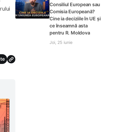
e
Consiliul European sau
rului
Comisia Europeană?
Cine ia deciziile în UE și
ce înseamnă asta
pentru R. Moldova
Joi, 25 iunie
te