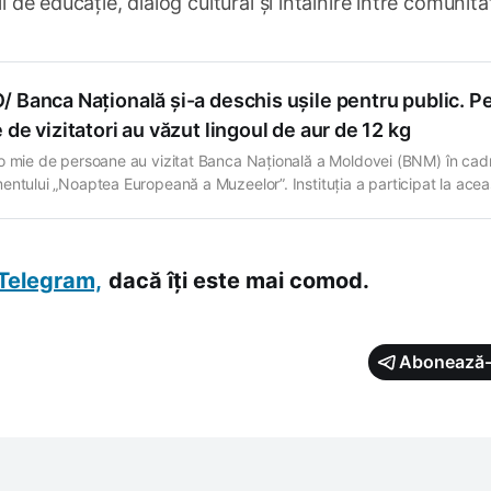
i de educație, dialog cultural și întâlnire între comunităț
 Banca Națională și-a deschis ușile pentru public. P
 de vizitatori au văzut lingoul de aur de 12 kg
o mie de persoane au vizitat Banca Națională a Moldovei (BNM) în cadr
entului „Noaptea Europeană a Muzeelor”. Instituția a participat la acea
ivă pentru al treilea an consecutiv. Pe parcursul serii, vizitatorii au putut
eri patrimoniul monetar al Republicii Moldova, istoria leului moldovenes
ăncii centrale în
Telegram,
dacă îți este mai comod.
Abonează-