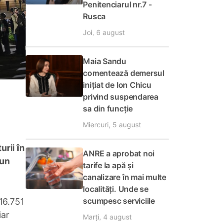
Penitenciarul nr.7 -
Rusca
Joi, 6 august
Maia Sandu
comentează demersul
inițiat de Ion Chicu
privind suspendarea
sa din funcție
Miercuri, 5 august
urii în
ANRE a aprobat noi
 un
tarife la apă și
canalizare în mai multe
localități. Unde se
scumpesc serviciile
16.751
iar
Marți, 4 august