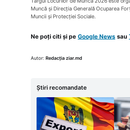
Târgul Locurilor de Muncă 2026 este org
Muncă și Direcția Generală Ocuparea Forțe
Muncii și Protecției Sociale.
Ne poți citi și pe
Google News
sau
Autor:
Redacția ziar.md
Știri recomandate