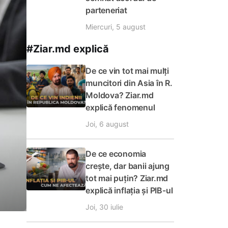
parteneriat
Miercuri, 5 august
#Ziar.md explică
De ce vin tot mai mulți
muncitori din Asia în R.
Moldova? Ziar.md
explică fenomenul
Joi, 6 august
De ce economia
crește, dar banii ajung
tot mai puțin? Ziar.md
explică inflația și PIB-ul
Joi, 30 iulie