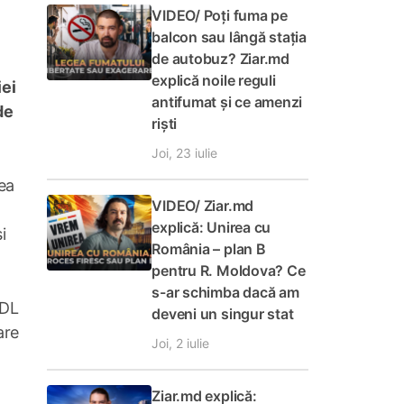
VIDEO/ Poți fuma pe
balcon sau lângă stația
de autobuz? Ziar.md
explică noile reguli
iei
antifumat și ce amenzi
de
riști
Joi, 23 iulie
ea
VIDEO/ Ziar.md
explică: Unirea cu
i
România – plan B
pentru R. Moldova? Ce
s-ar schimba dacă am
MDL
deveni un singur stat
are
Joi, 2 iulie
Ziar.md explică: