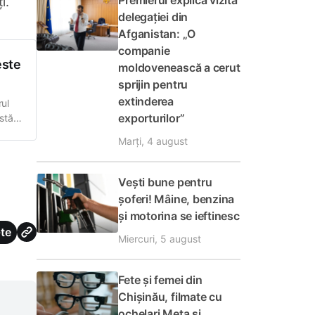
Premierul explică vizita
i.
delegației din
Afganistan: „O
companie
este
moldovenească a cerut
sprijin pentru
extinderea
ul
exporturilor”
stă
Marți, 4 august
c și
Vești bune pentru
șoferi! Mâine, benzina
și motorina se ieftinesc
te
Miercuri, 5 august
Fete și femei din
Chișinău, filmate cu
ochelari Meta și