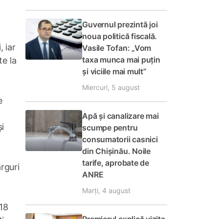
Guvernul prezintă joi
noua politică fiscală.
 iar
Vasile Tofan: „Vom
taxa munca mai puțin
te la
și viciile mai mult”
Miercuri, 5 august
e
Apă și canalizare mai
și
scumpe pentru
consumatorii casnici
din Chișinău. Noile
tarife, aprobate de
ârguri
ANRE
Marți, 4 august
 18