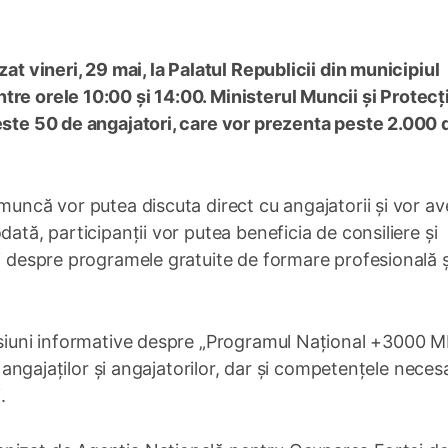
zat vineri, 29 mai, la Palatul Republicii din municipiul
re orele 10:00 și 14:00. Ministerul Muncii și Protecț
peste 50 de angajatori, care vor prezenta peste 2.000 
 muncă vor putea discuta direct cu angajatorii și vor av
ată, participanții vor putea beneficia de consiliere și
ii despre programele gratuite de formare profesională ș
sesiuni informative despre „Programul Național +3000 
le angajaților și angajatorilor, dar și competențele neces
.