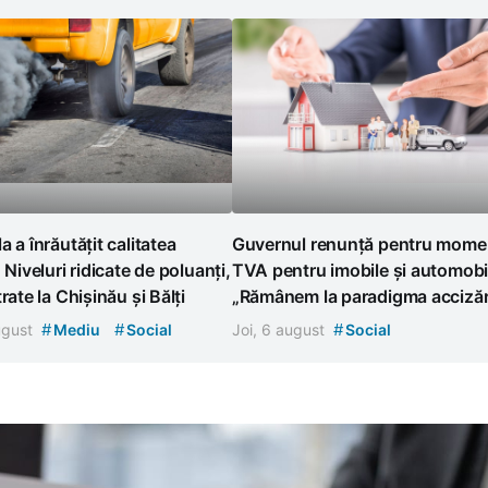
a a înrăutățit calitatea
Guvernul renunță pentru momen
. Niveluri ridicate de poluanți,
TVA pentru imobile și automobi
rate la Chișinău și Bălți
„Rămânem la paradigma accizări
#
#
#
august
Mediu
Social
Joi, 6 august
Social