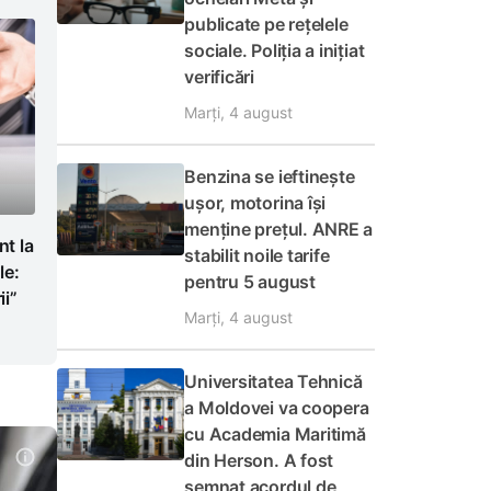
publicate pe rețelele
sociale. Poliția a inițiat
verificări
Marți, 4 august
Benzina se ieftinește
ușor, motorina își
menține prețul. ANRE a
t la
stabilit noile tarife
le:
pentru 5 august
i”
Marți, 4 august
Universitatea Tehnică
a Moldovei va coopera
cu Academia Maritimă
din Herson. A fost
semnat acordul de