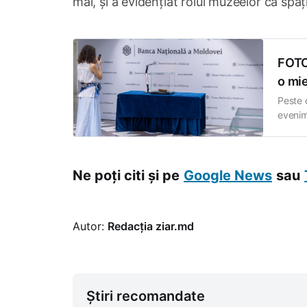
mai, și a evidențiat rolul muzeelor ca spați
FOTO/
o mie
Peste 
evenim
inițiat
descop
rolul b
Ne poți citi și pe
Google News
sau
Autor:
Redacția ziar.md
Știri recomandate