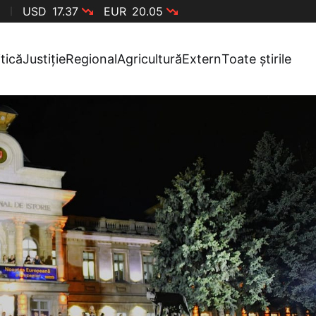
USD
17.37
EUR
20.05
itică
Justiție
Regional
Agricultură
Extern
Toate știrile