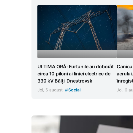
ULTIMA ORĂ: Furtunile au doborât
Canicul
circa 10 piloni ai liniei electrice de
aerului
330 kV Bălți-Dnestrovsk
înregist
#
Joi, 6 august
Social
Joi, 6 