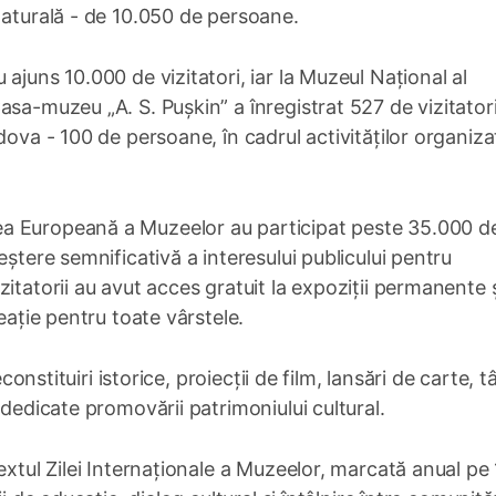
Naturală - de 10.050 de persoane.
ajuns 10.000 de vizitatori, iar la Muzeul Național al
sa-muzeu „A. S. Pușkin” a înregistrat 527 de vizitatori,
dova - 100 de persoane, în cadrul activităților organiza
a Europeană a Muzeelor au participat peste 35.000 d
eștere semnificativă a interesului publicului pentru
itatorii au avut acces gratuit la expoziții permanente 
eație pentru toate vârstele.
constituiri istorice, proiecții de film, lansări de carte, t
 dedicate promovării patrimoniului cultural.
extul Zilei Internaționale a Muzeelor, marcată anual pe