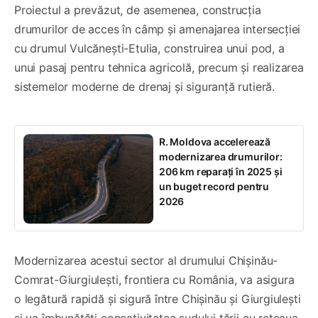
Proiectul a prevăzut, de asemenea, construcția
drumurilor de acces în câmp și amenajarea intersecției
cu drumul Vulcănești-Etulia, construirea unui pod, a
unui pasaj pentru tehnica agricolă, precum și realizarea
sistemelor moderne de drenaj și siguranță rutieră.
R. Moldova accelerează
modernizarea drumurilor:
206 km reparați în 2025 și
un buget record pentru
2026
Modernizarea acestui sector al drumului Chișinău-
Comrat-Giurgiulești, frontiera cu România, va asigura
o legătură rapidă și sigură între Chișinău și Giurgiulești
și va îmbunătăți conectivitatea sudului țării cu rețeaua