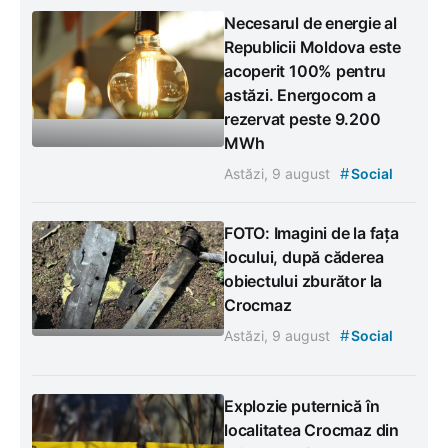
Necesarul de energie al
Republicii Moldova este
acoperit 100% pentru
astăzi. Energocom a
rezervat peste 9.200
MWh
#
Astăzi, 9 august
Social
FOTO: Imagini de la fața
locului, după căderea
obiectului zburător la
Crocmaz
#
Astăzi, 9 august
Social
Explozie puternică în
localitatea Crocmaz din