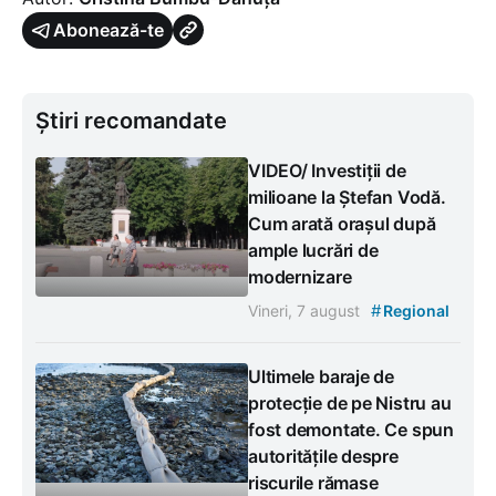
Abonează-te
Știri recomandate
VIDEO/ Investiții de
milioane la Ștefan Vodă.
Cum arată orașul după
ample lucrări de
modernizare
#
Vineri, 7 august
Regional
Ultimele baraje de
protecție de pe Nistru au
fost demontate. Ce spun
autoritățile despre
riscurile rămase