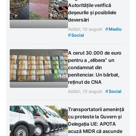
Autoritățile verifică
deșeurile și posibilele
deversări
#
Astăzi, 10 august
Mediu
#
Social
A cerut 30.000 de euro
pentru a „elibera” un
condamnat din
penitenciar. Un bărbat,
reținut de CNA
#
Astăzi, 10 august
Social
Transportatorii amenință
cu proteste la Guvern și
Delegația UE: APOTA
acuză MIDR că ascunde