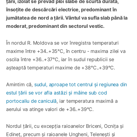
țării, izolat se prevăd ploi slabe de scurtă durată,
însoțite de descărcări electrice, predominant în
jumătatea de nord a țării. Vântul va sufla slab până la
moderat, predominant din sectorul vestic.
În nordul R. Moldova se vor înregistra temperaturi
maxime între +34..+35°C, în centru - maxima zilei va
oscila între +36..+37°C, iar în sudul republicii se
așteaptă temperaturi maxime de +38°C..+39°C.
Amintim că,
sudul, aproape tot centrul și regiunea din
estul țării se vor afla astăzi și mâine sub cod
portocaliu de caniculă
, iar temperatura maximă a
aerului va atinge valori de +36..+39°C.
Nordul țării, cu excepția raioanelor Briceni, Ocnița și
Edineț, precum și raioanele Ungheni, Telenești și