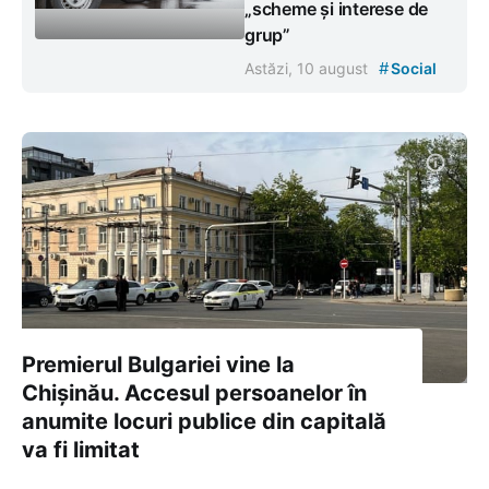
„scheme și interese de
grup”
#
Astăzi, 10 august
Social
Premierul Bulgariei vine la
Chișinău. Accesul persoanelor în
anumite locuri publice din capitală
va fi limitat