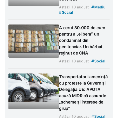
#
Astăzi, 10 august
Mediu
#
Social
A cerut 30.000 de euro
pentru a „elibera” un
condamnat din
penitenciar. Un bărbat,
reținut de CNA
#
Astăzi, 10 august
Social
Transportatorii amenință
cu proteste la Guvern și
Delegația UE: APOTA
acuză MIDR că ascunde
„scheme și interese de
grup”
#
Astăzi, 10 august
Social