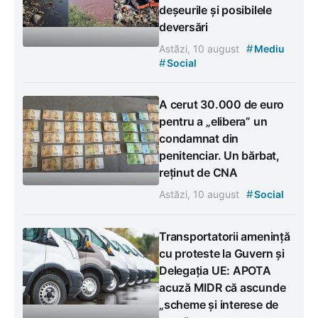
deșeurile și posibilele
deversări
#
Astăzi, 10 august
Mediu
#
Social
A cerut 30.000 de euro
pentru a „elibera” un
condamnat din
penitenciar. Un bărbat,
reținut de CNA
#
Astăzi, 10 august
Social
Transportatorii amenință
cu proteste la Guvern și
Delegația UE: APOTA
acuză MIDR că ascunde
„scheme și interese de