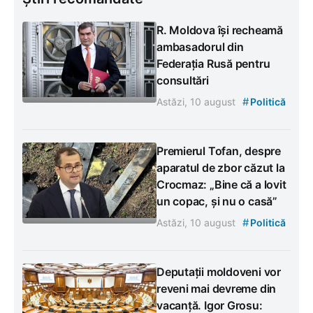
R. Moldova își recheamă
ambasadorul din
Federația Rusă pentru
consultări
#
Astăzi, 10 august
Politică
Premierul Tofan, despre
aparatul de zbor căzut la
Crocmaz: „Bine că a lovit
un copac, și nu o casă”
#
Astăzi, 10 august
Politică
Deputații moldoveni vor
reveni mai devreme din
vacanță. Igor Grosu: