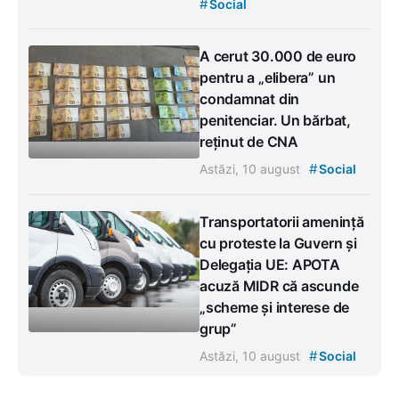
#
Social
A cerut 30.000 de euro
pentru a „elibera” un
condamnat din
penitenciar. Un bărbat,
reținut de CNA
#
Astăzi, 10 august
Social
Transportatorii amenință
cu proteste la Guvern și
Delegația UE: APOTA
acuză MIDR că ascunde
„scheme și interese de
grup”
#
Astăzi, 10 august
Social