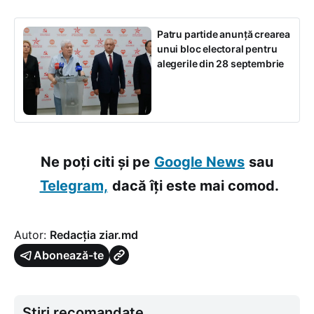
Patru partide anunță crearea
unui bloc electoral pentru
alegerile din 28 septembrie
Ne poți citi și pe
Google News
sau
Telegram,
dacă îți este mai comod.
Autor:
Redacția ziar.md
Abonează-te
Știri recomandate