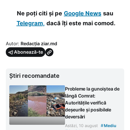
Ne poți citi și pe
Google News
sau
Telegram,
dacă îți este mai comod.
Autor:
Redacția ziar.md
Abonează-te
Știri recomandate
Probleme la gunoiștea de
lângă Comrat:
Autoritățile verifică
deșeurile și posibilele
deversări
#
Astăzi, 10 august
Mediu