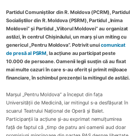
Partidul Comuniștilor din R. Moldova (PCRM), Partidul
Socialiștilor din R. Moldova (PSRM), Partidul „Inima
Moldovei” și Partidul „Viitorul Moldovei” au organizat
astăzi, în centrul Chișinăului, un marș și un miting cu
genericul „Pentru Moldova”. Potrivit unui
comunicat
de presă al PSRM
, la acțiune au participat peste
10.000 de persoane. Oamenii legii susțin că au fixat
mai multe cazuri în care s-au oferit și primit mijloace
financiare, în schimbul prezenței la mitingul de astăzi.
Marșul „Pentru Moldova” a început din fața
Universității de Medicină, iar mitingul s-a desfășurat în
scuarul Teatrului Național de Operă și Balet.
Participanții la acțiune și-au exprimat nemulțumirea
față de faptul că „timp de patru ani oamenii aud doar
promisiuni mincinoase din partea PAS despre libertate,