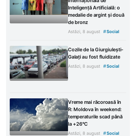
Internațională de
Inteligență Artificială: o
medalie de argint și două
de bronz
#
Astăzi, 8 august
Social
Cozile de la Giurgiulești-
Galați au fost fluidizate
#
Astăzi, 8 august
Social
Vreme mai răcoroasă în
R: Moldova în weekend:
temperaturile scad până
la +26°C
#
Astăzi, 8 august
Social