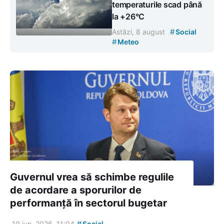
temperaturile scad până
la +26°C
#
Astăzi, 8 august
Social
#
Meteo
Guvernul vrea să schimbe regulile
de acordare a sporurilor de
performanță în sectorul bugetar
#
19 iun. 2026, 11:04
Social