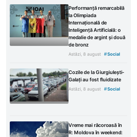
Performanță remarcabilă
la Olimpiada
Internațională de
Inteligență Artificială: o
medalie de argint și două
de bronz
#
Astăzi, 8 august
Social
Cozile de la Giurgiulești-
Galați au fost fluidizate
#
Astăzi, 8 august
Social
Vreme mai răcoroasă în
R: Moldova în weekend: