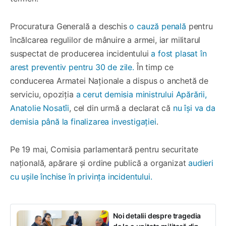
Procuratura Generală a deschis
o cauză penală
pentru
încălcarea regulilor de mânuire a armei, iar militarul
suspectat de producerea incidentului
a fost plasat în
arest preventiv pentru 30 de zile.
În timp ce
conducerea Armatei Naționale a dispus o anchetă de
serviciu, opoziția
a cerut demisia ministrului Apărării,
Anatolie Nosatîi
, cel din urmă a declarat că
nu își va da
demisia până la finalizarea investigației
.
Pe 19 mai, Comisia parlamentară pentru securitate
națională, apărare și ordine publică a organizat
audieri
cu ușile închise în privința incidentului.
Noi detalii despre tragedia