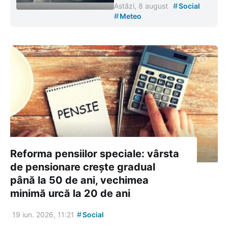
#
Astăzi, 8 august
Social
#
Meteo
Reforma pensiilor speciale: vârsta
de pensionare crește gradual
până la 50 de ani, vechimea
minimă urcă la 20 de ani
#
19 iun. 2026, 11:21
Social