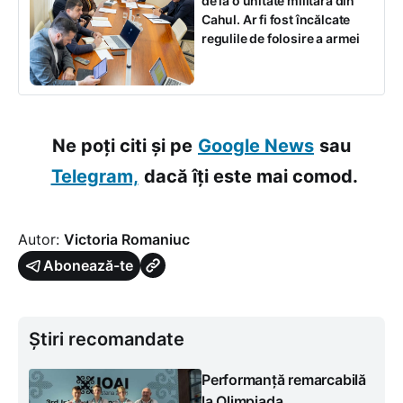
de la o unitate militară din
Cahul. Ar fi fost încălcate
regulile de folosire a armei
Ne poți citi și pe
Google News
sau
Telegram,
dacă îți este mai comod.
Autor:
Victoria Romaniuc
Abonează-te
Știri recomandate
Performanță remarcabilă
la Olimpiada