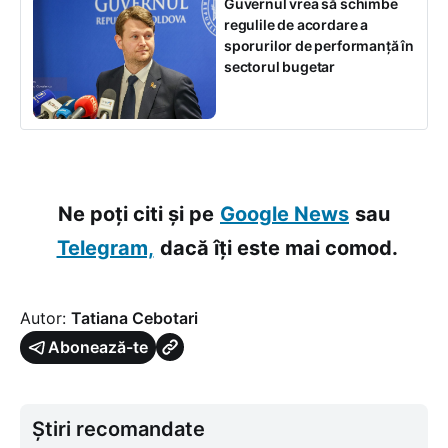
Guvernul vrea să schimbe
regulile de acordare a
sporurilor de performanță în
sectorul bugetar
Ne poți citi și pe
Google News
sau
Telegram,
dacă îți este mai comod.
Autor:
Tatiana Cebotari
Abonează-te
Știri recomandate