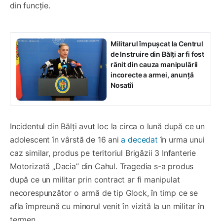
din funcție.
Militarul împușcat la Centrul
de Instruire din Bălți ar fi fost
rănit din cauza manipulării
incorecte a armei, anunță
Nosatîi
Incidentul din Bălți avut loc la circa o lună după ce un
adolescent în vârstă de 16 ani
a decedat
în urma unui
caz similar, produs pe teritoriul Brigăzii 3 Infanterie
Motorizată „Dacia” din Cahul. Tragedia s-a produs
după ce un militar prin contract ar fi manipulat
necorespunzător o armă de tip Glock, în timp ce se
afla împreună cu minorul venit în vizită la un militar în
termen.