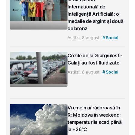
Internațională de
Inteligență Artificială: o
medalie de argint și două
de bronz
#
Astăzi, 8 august
Social
Cozile de la Giurgiulești-
Galați au fost fluidizate
#
Astăzi, 8 august
Social
Vreme mai răcoroasă în
R: Moldova în weekend:
temperaturile scad până
la +26°C