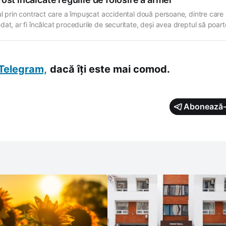
rul prin contract care a împușcat accidental două persoane, dintre care
dat, ar fi încălcat procedurile de securitate, deși avea dreptul să poart
 contextul serviciului. Sunt declarațiile președintelui Comisiei parlame
securitate, ordine publică și apărare, Lilian Carp, făcute după audieril
urate pe platforma Comisiei. Acesta
Telegram,
dacă îți este mai comod.
Abonează-