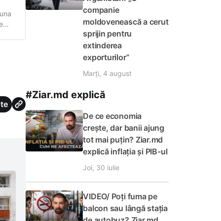
companie
 una
moldovenească a cerut
e
sprijin pentru
ntare
e
extinderea
exporturilor”
Marți, 4 august
#Ziar.md explică
te
De ce economia
crește, dar banii ajung
tot mai puțin? Ziar.md
explică inflația și PIB-ul
Joi, 30 iulie
VIDEO/ Poți fuma pe
balcon sau lângă stația
de autobuz? Ziar.md