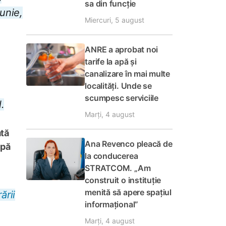
sa din funcție
iunie,
Miercuri, 5 august
ANRE a aprobat noi
tarife la apă și
canalizare în mai multe
localități. Unde se
scumpesc serviciile
.
Marți, 4 august
ată
Ana Revenco pleacă de
upă
la conducerea
STRATCOM. „Am
construit o instituție
menită să apere spațiul
ării
informațional”
Marți, 4 august