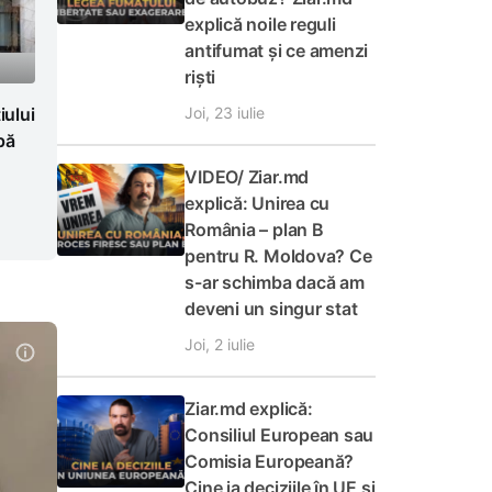
explică noile reguli
antifumat și ce amenzi
riști
Joi, 23 iulie
ului
pă
VIDEO/ Ziar.md
explică: Unirea cu
România – plan B
pentru R. Moldova? Ce
s-ar schimba dacă am
deveni un singur stat
Joi, 2 iulie
Ziar.md explică:
Consiliul European sau
Comisia Europeană?
Cine ia deciziile în UE și