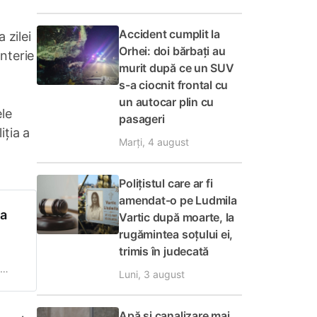
Accident cumplit la
 zilei
Orhei: doi bărbați au
anterie
murit după ce un SUV
s-a ciocnit frontal cu
un autocar plin cu
ele
pasageri
iția a
Marți, 4 august
Polițistul care ar fi
amendat-o pe Ludmila
 a
Vartic după moarte, la
rugămintea soțului ei,
trimis în judecată
Luni, 3 august
erea
Apă și canalizare mai