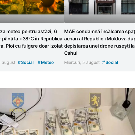
za meteo pentru astăzi, 6
MAE condamnă încălcarea spați
 până la +38°C în Republica
aerian al Republicii Moldova du
. Ploi cu fulgere doar izolat
depistarea unei drone rusești la
Cahul
#
#
#
 6 august
Social
Meteo
Miercuri, 5 august
Social