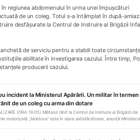
it în regiunea abdomenului în urma unei împușcături
ectuată de un coleg. Totul s-a întâmplat în după-amiaza
struire desfășurate la Centrul de Instruire al Brigăzii Inf
o anchetă de serviciu pentru a stabili toate circumstanț
ituțiile abilitate în investigarea cazului. Între timp, Pol
stanțele producerii cazului.
u incident la Ministerul Apărării. Un militar în termen
rănit de un coleg cu arma din dotare
IZARE (ORA 19:05) Militarul rănit la Centrul de Instruire al Brigăzii de
erie motorizată „Moldova” este în stare satisfăcătoare, anunță Ministerul
i. Acesta este conștient, se află în afara oricărui pericol și este pregătit
 o intervenție chirurgicală. Rudele militarului au fost informate. Conduc
i menține legătura cu părinții