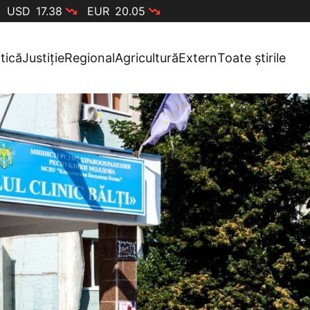
USD
17.38
EUR
20.05
itică
Justiție
Regional
Agricultură
Extern
Toate știrile