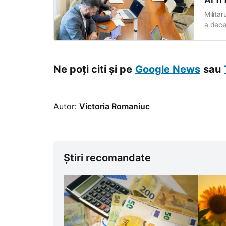
Milita
a dece
armă în
pentru 
desfăș
Ne poți citi și pe
Google News
sau
Autor:
Victoria Romaniuc
Știri recomandate