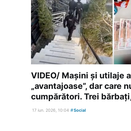
VIDEO/ Mașini și utilaje a
„avantajoase”, dar care n
cumpărători. Trei bărbați,
#
17 iun. 2026, 10:04
Social