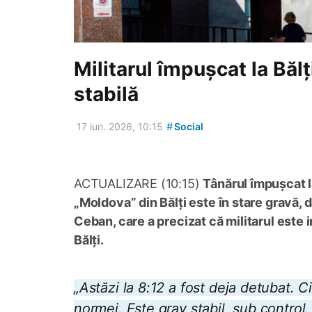
Militarul împușcat la Bălț
stabilă
#
17 iun. 2026, 10:15
Social
ACTUALIZARE (10:15)
Tânărul împușcat la
„Moldova” din Bălți este în stare gravă, d
Ceban, care a precizat că militarul este i
Bălți.
„Astăzi la 8:12 a fost deja detubat. Ci
normei. Este grav stabil, sub control. 