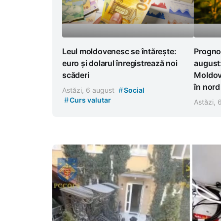
Leul moldovenesc se întărește:
Progno
euro și dolarul înregistrează noi
august:
scăderi
Moldova
în nord
#
Astăzi, 6 august
Social
#
Curs valutar
Astăzi,