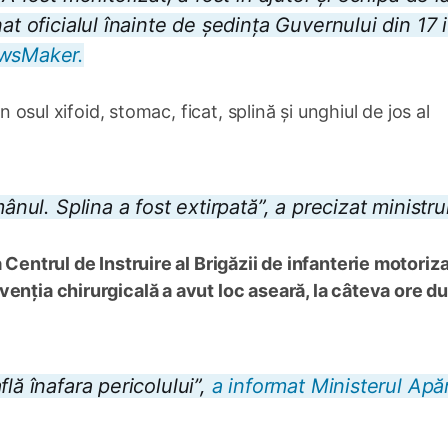
at oficialul înainte de ședința Guvernului din 17 
wsMaker.
n osul xifoid, stomac, ficat, splină și unghiul de jos al
ânul. Splina a fost extirpată”, a precizat ministrul
la Centrul de Instruire al Brigăzii de infanterie motoriz
venția chirurgicală a avut loc aseară, la câteva ore d
lă înafara pericolului”,
a informat Ministerul Apăr