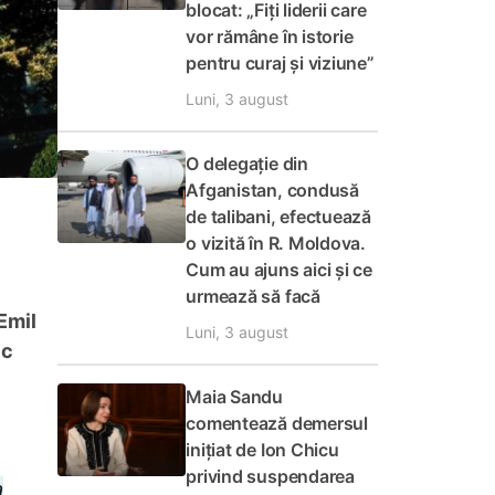
blocat: „Fiți liderii care
vor rămâne în istorie
pentru curaj și viziune”
Luni, 3 august
O delegație din
Afganistan, condusă
de talibani, efectuează
o vizită în R. Moldova.
Cum au ajuns aici și ce
ă
urmează să facă
 Emil
Luni, 3 august
ic
Maia Sandu
comentează demersul
inițiat de Ion Chicu
privind suspendarea
a