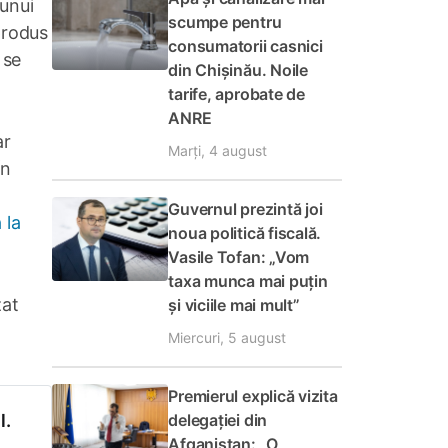
unui
scumpe pentru
 produs
consumatorii casnici
 se
din Chișinău. Noile
tarife, aprobate de
ANRE
ar
Marți, 4 august
În
Guvernul prezintă joi
 la
noua politică fiscală.
Vasile Tofan: „Vom
taxa munca mai puțin
zat
și viciile mai mult”
Miercuri, 5 august
Premierul explică vizita
l.
delegației din
Afganistan: „O