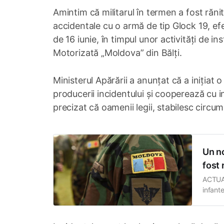
Amintim că militarul în termen a fost răn
accidentale cu o armă de tip Glock 19, ef
de 16 iunie, în timpul unor activități de in
Motorizată „Moldova” din Bălți.
Ministerul Apărării a anunțat că a inițiat 
producerii incidentului și cooperează cu inst
precizat că oamenii legii, stabilesc circum
Un no
fost 
ACTUAL
infant
Apărări
pentru
unități