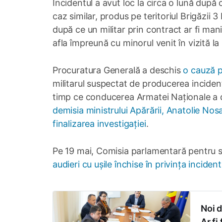
Incidentul a avut loc la circa o lună după
caz similar, produs pe teritoriul Brigăzii
după ce un militar prin contract ar fi ma
afla împreună cu minorul venit în vizită la
Procuratura Generală a deschis
o cauză 
militarul suspectat de producerea inciden
timp ce conducerea Armatei Naționale a d
demisia ministrului Apărării, Anatolie Nosa
finalizarea investigației
.
Pe 19 mai, Comisia parlamentară pentru se
audieri cu ușile închise în privința incident
Noi d
Ar fi