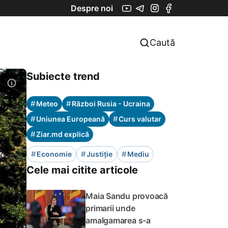
Despre noi
Caută
Subiecte trend
#
#
Meteo
Război Rusia - Ucraina
#
#
Uniunea Europeană
Curs valutar
#
Ziar.md explică
#
#
#
Economie
Justiție
Mediu
Cele mai citite articole
Maia Sandu provoacă
primarii unde
amalgamarea s-a