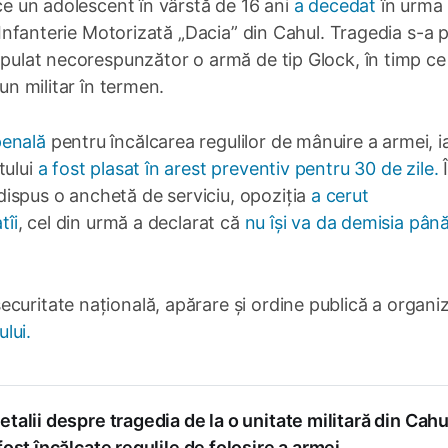
 ce un adolescent în vârstă de 16 ani
a decedat
în urma 
 3 Infanterie Motorizată „Dacia” din Cahul. Tragedia s-a
nipulat necorespunzător o armă de tip Glock, în timp ce
 un militar în termen.
penală
pentru încălcarea regulilor de mânuire a armei, i
tului
a fost plasat în arest preventiv pentru 30 de zile.
ispus o anchetă de serviciu, opoziția
a cerut
tîi
, cel din urmă a declarat că
nu își va da demisia până
curitate națională, apărare și ordine publică a organi
ului.
etalii despre tragedia de la o unitate militară din Cahu
 fost încălcate regulile de folosire a armei