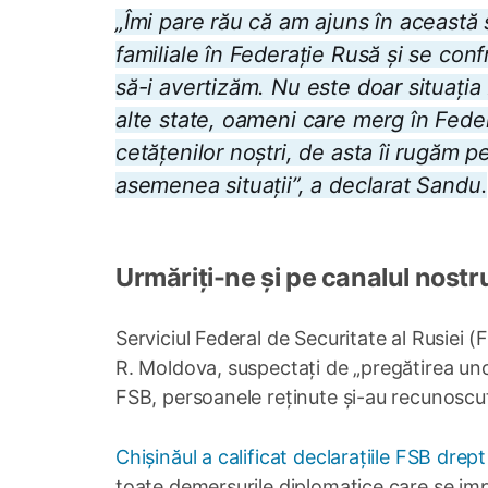
„Îmi pare rău că am ajuns în această 
familiale în Federație Rusă și se co
să-i avertizăm. Nu este doar situația
alte state, oameni care merg în Fede
cetățenilor noștri, de asta îi rugăm pe
asemenea situații”, a declarat Sandu.
Urmăriți-ne și pe canalul nostr
Serviciul Federal de Securitate al Rusiei (
R. Moldova, suspectați de „pregătirea unor 
FSB, persoanele reținute și-au recunoscut 
Chișinăul a calificat declarațiile FSB drep
toate demersurile diplomatice care se imp