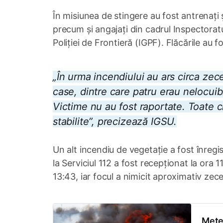
În misiunea de stingere au fost antrenați ș
precum și angajați din cadrul Inspectoratul
Poliției de Frontieră (IGPF). Flăcările au f
„În urma incendiului au ars circa zec
case, dintre care patru erau nelocuibi
Victime nu au fost raportate. Toate c
stabilite”, precizează IGSU.
Un alt incendiu de vegetație a fost înregist
la Serviciul 112 a fost recepționat la ora 1
13:43, iar focul a nimicit aproximativ zec
Meteo