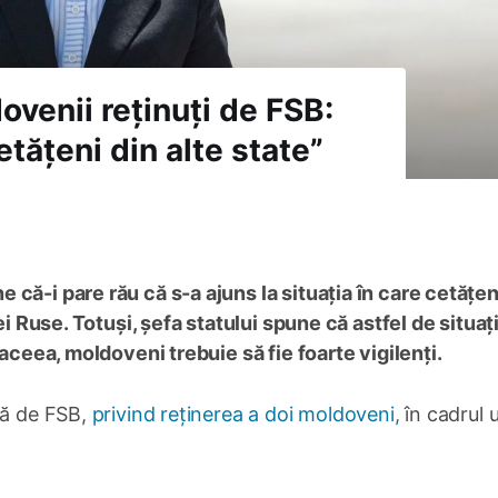
venii reținuți de FSB:
etățeni din alte state”
că-i pare rău că s-a ajuns la situația în care cetățen
ei Ruse. Totuși, șefa statului spune că astfel de situați
 aceea, moldoveni trebuie să fie foarte vigilenți.
tă de FSB,
privind reținerea a doi moldoveni,
în cadrul 