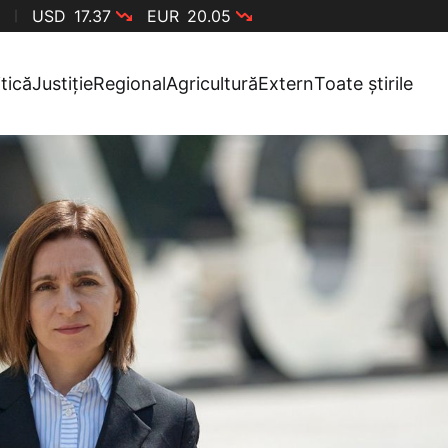
USD
17.37
EUR
20.05
itică
Justiție
Regional
Agricultură
Extern
Toate știrile