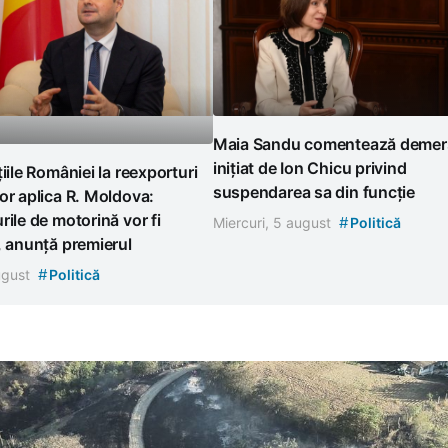
Maia Sandu comentează demer
inițiat de Ion Chicu privind
țiile României la reexporturi
suspendarea sa din funcție
or aplica R. Moldova:
rile de motorină vor fi
#
Miercuri, 5 august
Politică
, anunță premierul
#
august
Politică