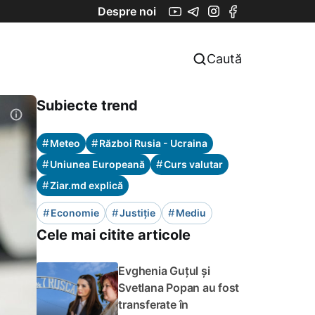
Despre noi
Caută
Subiecte trend
#
#
Meteo
Război Rusia - Ucraina
#
#
Uniunea Europeană
Curs valutar
#
Ziar.md explică
#
#
#
Economie
Justiție
Mediu
Cele mai citite articole
Evghenia Guțul și
Svetlana Popan au fost
transferate în