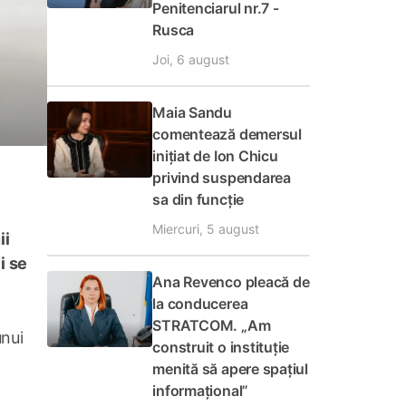
Penitenciarul nr.7 -
Rusca
Joi, 6 august
Maia Sandu
comentează demersul
inițiat de Ion Chicu
privind suspendarea
sa din funcție
Miercuri, 5 august
ii
i se
Ana Revenco pleacă de
la conducerea
STRATCOM. „Am
unui
construit o instituție
menită să apere spațiul
informațional”