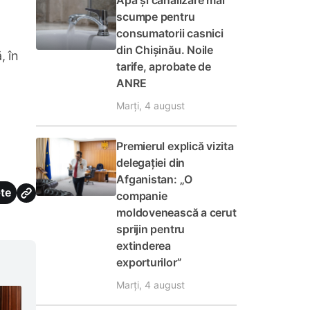
Apă și canalizare mai
scumpe pentru
consumatorii casnici
din Chișinău. Noile
, în
tarife, aprobate de
ANRE
Marți, 4 august
Premierul explică vizita
delegației din
Afganistan: „O
te
companie
moldovenească a cerut
sprijin pentru
extinderea
exporturilor”
Marți, 4 august