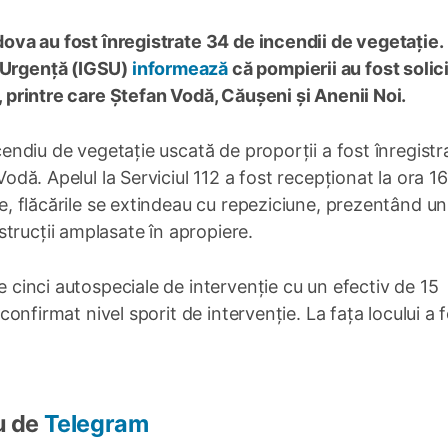
ldova au fost înregistrate 34 de incendii de vegetație.
e Urgență (IGSU)
informează
că pompierii au fost solici
i, printre care Ștefan Vodă, Căușeni și Anenii Noi.
ncendiu de vegetație uscată de proporții a fost înregistra
Vodă. Apelul la Serviciul 112 a fost recepționat la ora 16
te, flăcările se extindeau cu repeziciune, prezentând un
trucții amplasate în apropiere.
te cinci autospeciale de intervenție cu un efectiv de 15
u confirmat nivel sporit de intervenție. La fața locului a 
u de
Telegram