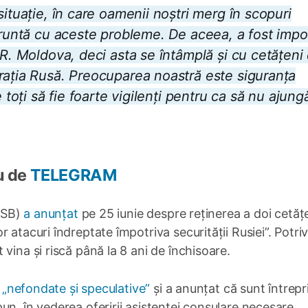
situație, în care oamenii noștri merg în scopuri
nfruntă cu aceste probleme. De aceea, a fost impo
 R. Moldova, deci asta se întâmplă și cu cetățeni 
rația Rusă. Preocuparea noastră este siguranța
 toți să fie foarte vigilenți pentru ca să nu ajung
u de
TELEGRAM
FSB)
a anunțat
pe 25 iunie despre reținerea a doi cetățe
atacuri îndreptate împotriva securității Rusiei”. Potriv
vina și riscă până la 8 ani de închisoare.
t „nefondate și speculative”
și a anunțat că sunt întrepr
un, în vederea oferirii asistenței consulare necesare