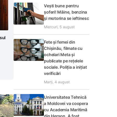
Vești bune pentru
șoferi! Mâine, benzina
și motorina se ieftinesc
Miercuri, 5 august
sul
Fete și femei din
Chișinău, filmate cu
ochelari Meta și
publicate pe rețelele
sociale. Poliția a inițiat
verificări
Marți, 4 august
Universitatea Tehnică
a Moldovei va coopera
cu Academia Maritimă
din Herson. A fost