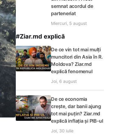
semnat acordul de
parteneriat
Miercuri, 5 august
#Ziar.md explică
De ce vin tot mai mulți
muncitori din Asia în R.
Moldova? Ziar.md
explică fenomenul
Joi, 6 august
De ce economia
crește, dar banii ajung
tot mai puțin? Ziar.md
explică inflația și PIB-ul
Joi, 30 iulie