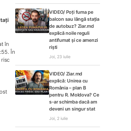
VIDEO/ Poți fuma pe
balcon sau lângă stația
tați
de autobuz? Ziar.md
explică noile reguli
antifumat și ce amenzi
t în
riști
:55. În
Joi, 23 iulie
 risc
VIDEO/ Ziar.md
explică: Unirea cu
România – plan B
fost
pentru R. Moldova? Ce
s-ar schimba dacă am
deveni un singur stat
Joi, 2 iulie