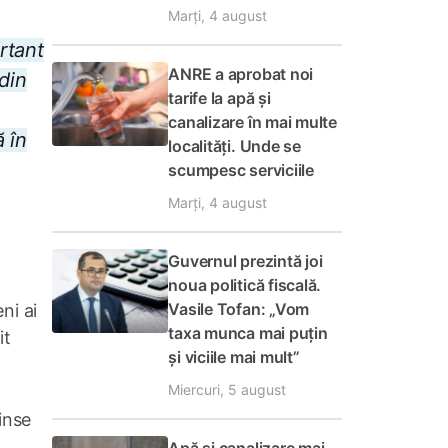
Marți, 4 august
rtant
ANRE a aprobat noi
din
tarife la apă și
canalizare în mai multe
ă în
localități. Unde se
scumpesc serviciile
Marți, 4 august
Guvernul prezintă joi
noua politică fiscală.
Vasile Tofan: „Vom
ni ai
taxa munca mai puțin
it
și viciile mai mult”
Miercuri, 5 august
inse