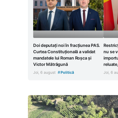
Doi deputați noi în fracțiunea PAS.
Restric
Curtea Constituțională a validat
nu se v
mandatele lui Roman Roșca și
importu
Victor Mătrăgună
reluate
#
Joi, 6 august
Politică
Joi, 6 