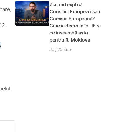
Ziar.md explică:
tare,
Consiliul European sau
Comisia Europeană?
12.
Cine ia deciziile în UE și
ce înseamnă asta
pentru R. Moldova
i
Joi, 25 iunie
pelul