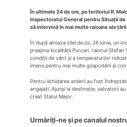
În ultimele 24 de ore, pe teritoriul R. Mo
Inspectoratul General pentru Situații d
să intervină în mai multe raioane ale țări
În după amiaza zilei de joi, 26 iunie, un i
preajma localității Purcari, raionul Ștefan 
condiții de vânt și a temperaturilor ridica
imens pentru mai multe gospodării și cons
Pentru lichidarea arderii au fost îndrepta
angajați. Ajunși la destinație, salvatorii a
creat Statul Major.
Urmăriți-ne și pe canalul nostr