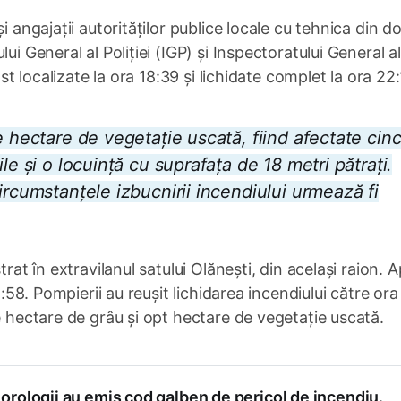
i angajații autorităților publice locale cu tehnica din do
ui General al Poliției (IGP) și Inspectoratului General al
ost localizate la ora 18:39 și lichidate complet la ora 22:
e hectare de vegetație uscată, fiind afectate cinc
le și o locuință cu suprafața de 18 metri pătrați.
ircumstanțele izbucnirii incendiului urmează fi
rat în extravilanul satului Olănești, din același raion. A
1:58. Pompierii au reușit lichidarea incendiului către ora
e hectare de grâu și opt hectare de vegetație uscată.
rologii au emis cod galben de pericol de incendiu.