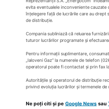
Reprezentanții S.A. „Energocom” îndeamn
evita eventualele inconveniente cauzate d
înțelegere față de lucrările care au drept 
de distribuție.
Compania subliniază că reluarea furnizări
tuturor lucrărilor programate și efectuare
Pentru informații suplimentare, consumato
„Ialoveni Gaz” la numerele de telefon (0
operatorul poate fi contactat și prin fax
Autoritățile și operatorul de distribuție
privind evoluția lucrărilor și termenele d
Ne poți citi și pe
Google News
sau