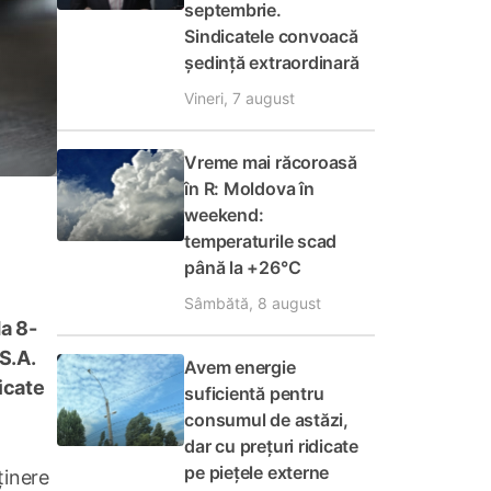
septembrie.
Sindicatele convoacă
ședință extraordinară
Vineri, 7 august
Vreme mai răcoroasă
în R: Moldova în
weekend:
temperaturile scad
până la +26°C
Sâmbătă, 8 august
da 8-
S.A.
Avem energie
icate
suficientă pentru
consumul de astăzi,
dar cu prețuri ridicate
pe piețele externe
ținere