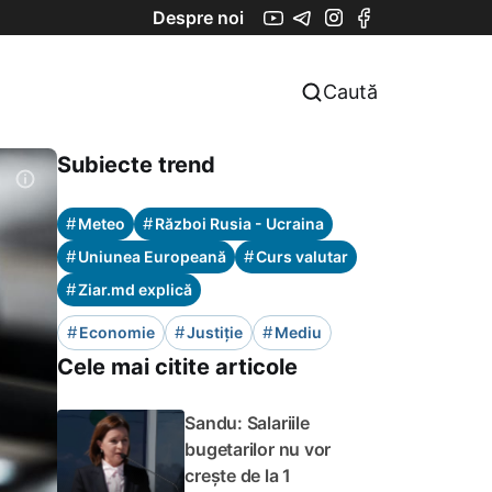
Despre noi
Caută
Subiecte trend
#
#
Meteo
Război Rusia - Ucraina
#
#
Uniunea Europeană
Curs valutar
#
Ziar.md explică
#
#
#
Economie
Justiție
Mediu
Cele mai citite articole
Sandu: Salariile
bugetarilor nu vor
crește de la 1