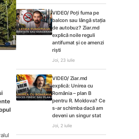
VIDEO/ Poți fuma pe
balcon sau lângă stația
de autobuz? Ziar.md
explică noile reguli
antifumat și ce amenzi
riști
Joi, 23 iulie
VIDEO/ Ziar.md
explică: Unirea cu
și
România – plan B
pentru R. Moldova? Ce
ente
s-ar schimba dacă am
copul
deveni un singur stat
Joi, 2 iulie
alul