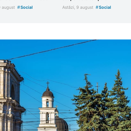
#
#
 9 august
Social
Astăzi, 9 august
Social