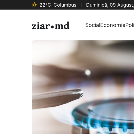
22°C
Columbus
Duminică, 09 August
Social
Economie
Pol