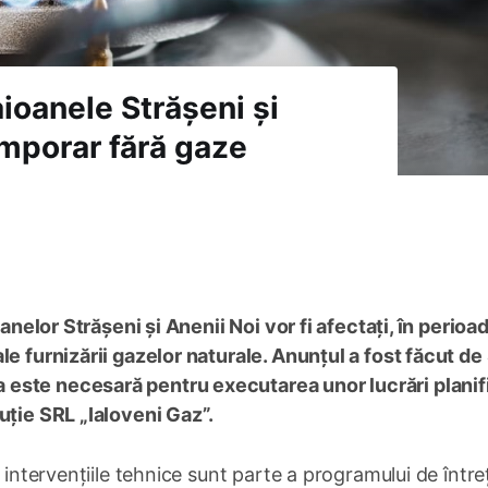
aioanele Strășeni și
mporar fără gaze
oanelor Strășeni și Anenii Noi vor fi afectați, în perioa
e furnizării gazelor naturale. Anunțul a fost făcut de 
este necesară pentru executarea unor lucrări planif
uție SRL „Ialoveni Gaz”.
 intervențiile tehnice sunt parte a programului de între