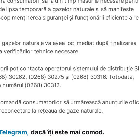
ă consumatorii să ia din timp măsurile necesare pentr
e lipsa temporară a gazelor naturale și să manifeste
scop menținerea siguranței și funcționării eficiente a re
i gazelor naturale va avea loc imediat după finalizarea
a verificărilor tehnice necesare.
rii pot contacta operatorul sistemului de distribuție 
268) 30262, (0268) 30275 și (0268) 30316. Totodată,
 la numărul (0268) 30312.
 recomandă consumatorilor să urmărească anunțurile ofic
e reconectare la rețeaua de gaze naturale.
Telegram,
dacă îți este mai comod.