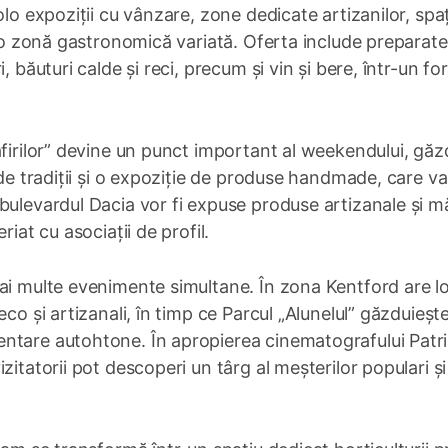
lo expoziții cu vânzare, zone dedicate artizanilor, spaț
i o zonă gastronomică variată. Oferta include preparate
, băuturi calde și reci, precum și vin și bere, într-un f
afirilor” devine un punct important al weekendului, gă
 de tradiții și o expoziție de produse handmade, care va
bulevardul Dacia vor fi expuse produse artizanale și mă
iat cu asociații de profil.
mai multe evenimente simultane. În zona Kentford are l
co și artizanali, în timp ce Parcul „Alunelul” găzduieșt
ntare autohtone. În apropierea cinematografului Patr
zitatorii pot descoperi un târg al meșterilor populari și