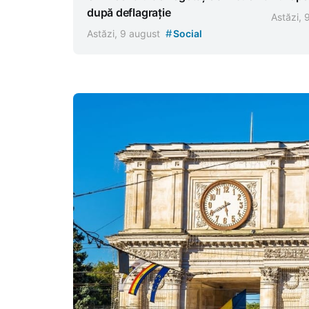
după deflagrație
Astăzi,
#
Astăzi, 9 august
Social