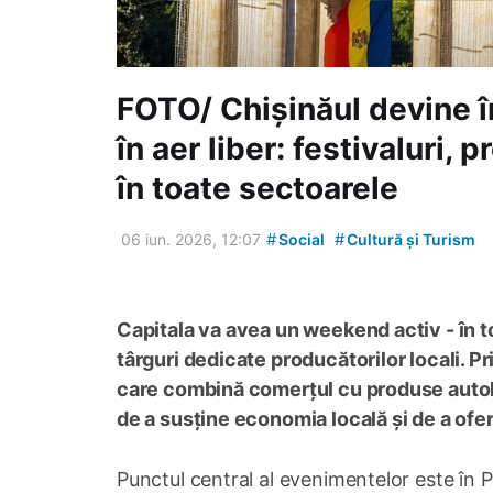
FOTO/ Chișinăul devine 
în aer liber: festivaluri, 
în toate sectoarele
#
#
06 iun. 2026, 12:07
Social
Cultură și Turism
Capitala va avea un weekend activ - în t
târguri dedicate producătorilor locali.
care combină comerțul cu produse autoht
de a susține economia locală și de a ofer
Punctul central al evenimentelor este în P