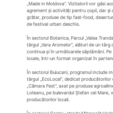
„Made in Moldova”. Vizitatorii vor găsi aco
agrement și activități pentru copii, dar ș
grătar, produse de tip fast-food, deserturi
de festival urban deschis.
În sectorul Botanica, Parcul „Valea Trand
târgul „Vara Aromelor”, alături de un târg
continua și în următoarele săptămâni. Pe 
locale, într-un format organizat în partener
În sectorul Buiucani, programul include 
târgul „EcoLocal”, dedicat producătorilor e
„Cămara Fest”, axat pe produse agroalime
Loteanu, pe bulevardul Ștefan cel Mare, vi
producătorilor locali.