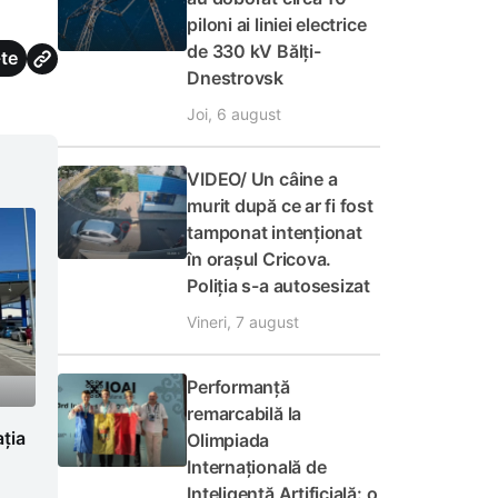
piloni ai liniei electrice
de 330 kV Bălți-
te
Dnestrovsk
Joi, 6 august
VIDEO/ Un câine a
murit după ce ar fi fost
tamponat intenționat
în orașul Cricova.
Poliția s-a autosesizat
Vineri, 7 august
Performanță
remarcabilă la
ația
Olimpiada
Internațională de
Inteligență Artificială: o