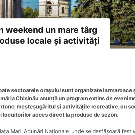
în weekend un mare târg
produse locale și activități
oate sectoarele orașului sunt organizate iarmaroace 
 Primăria Chișinău anunță un program extins de evenim
one, meșteșugăritul și activitățile recreative, cu s
i locuitorilor acces direct la produse de sezon.
iața Marii Adunări Naționale, unde se desfășoară festiv