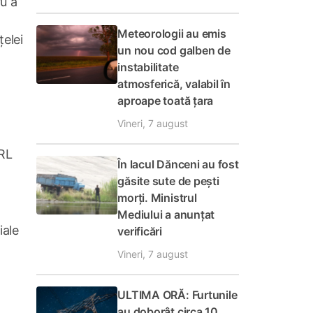
u a
Meteorologii au emis
țelei
un nou cod galben de
instabilitate
atmosferică, valabil în
aproape toată țara
Vineri, 7 august
SRL
În lacul Dănceni au fost
găsite sute de pești
morți. Ministrul
Mediului a anunțat
iale
verificări
Vineri, 7 august
ULTIMA ORĂ: Furtunile
au doborât circa 10