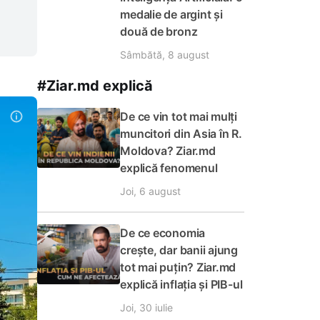
medalie de argint și
două de bronz
Sâmbătă, 8 august
#Ziar.md explică
De ce vin tot mai mulți
muncitori din Asia în R.
Moldova? Ziar.md
explică fenomenul
Joi, 6 august
De ce economia
crește, dar banii ajung
tot mai puțin? Ziar.md
explică inflația și PIB-ul
Joi, 30 iulie