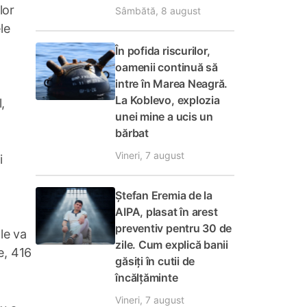
lor
Sâmbătă, 8 august
le
În pofida riscurilor,
oamenii continuă să
intre în Marea Neagră.
La Koblevo, explozia
,
unei mine a ucis un
bărbat
Vineri, 7 august
i
Ștefan Eremia de la
AIPA, plasat în arest
preventiv pentru 30 de
le va
zile. Cum explică banii
e, 416
găsiți în cutii de
încălțăminte
Vineri, 7 august