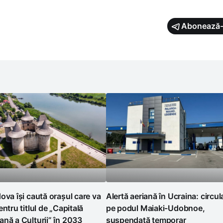
Abonează-
ova își caută orașul care va
Alertă aeriană în Ucraina: circul
entru titlul de „Capitală
pe podul Maiaki-Udobnoe,
nă a Culturii” în 2033
suspendată temporar