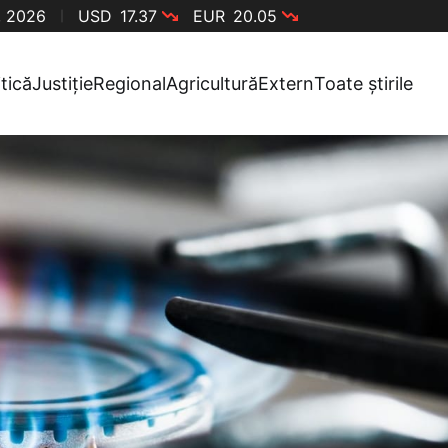
, 2026
USD
17.37
EUR
20.05
itică
Justiție
Regional
Agricultură
Extern
Toate știrile