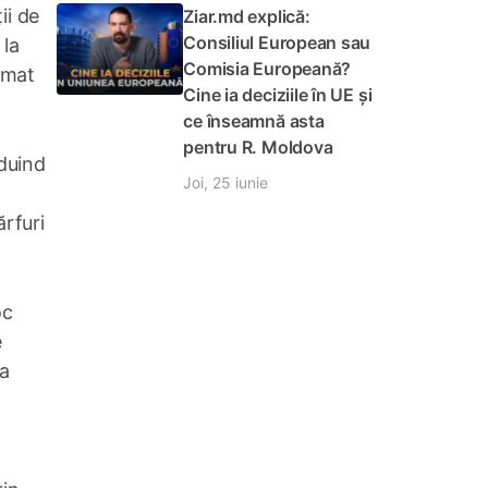
ii de
Ziar.md explică:
Consiliul European sau
 la
Comisia Europeană?
ormat
Cine ia deciziile în UE și
ce înseamnă asta
pentru R. Moldova
zduind
Joi, 25 iunie
rfuri
oc
e
ia