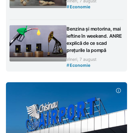
Vineri, 7 august
#
Economie
Benzina și motorina, mai
ieftine în weekend. ANRE
explică de ce scad
prețurile la pompă
Vineri, 7 august
#
Economie