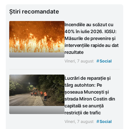
Știri recomandate
Incendiile au scăzut cu
40% în iulie 2026. IGSU:
Măsurile de prevenire și
intervențiile rapide au dat
rezultate
#
Vineri, 7 august
Social
Lucrări de reparație și
târg autohton: Pe
șoseaua Muncești și
strada Miron Costin din
capitală se anunță
restricții de trafic
#
Vineri, 7 august
Social