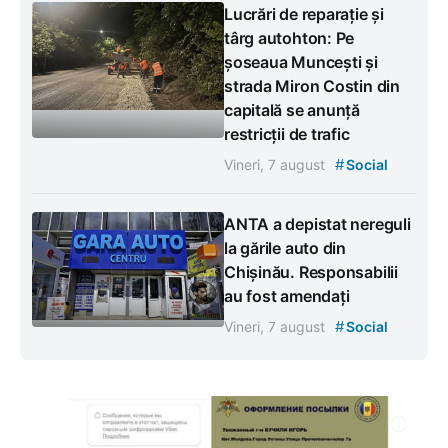
Lucrări de reparație și
târg autohton: Pe
șoseaua Muncești și
strada Miron Costin din
capitală se anunță
restricții de trafic
#
Vineri, 7 august
Social
ANTA a depistat nereguli
la gările auto din
Chișinău. Responsabilii
au fost amendați
#
Vineri, 7 august
Social