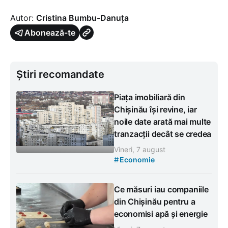
Autor:
Cristina Bumbu-Danuța
Abonează-te
Știri recomandate
Piața imobiliară din
Chișinău își revine, iar
noile date arată mai multe
tranzacții decât se credea
Vineri, 7 august
#
Economie
Ce măsuri iau companiile
din Chișinău pentru a
economisi apă și energie