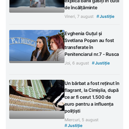
explică banii găsiți în cutii
de încălțăminte
#
Vineri, 7 august
Justiție
Evghenia Guțul și
Svetlana Popan au fost
transferate în
Penitenciarul nr.7 - Rusca
#
Joi, 6 august
Justiție
Un bărbat a fost reținut în
flagrant, la Cimișlia, după
ce ar fi cerut 1.500 de
euro pentru a influența
polițiști
Miercuri, 5 august
#
Justiție