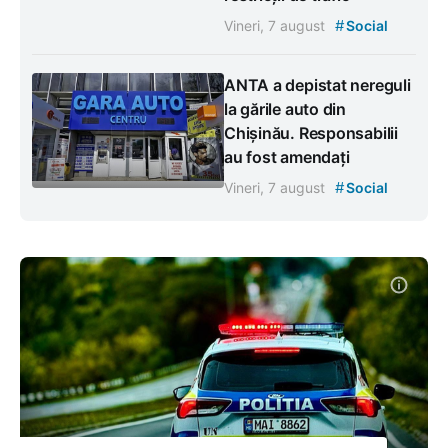
#
Vineri, 7 august
Social
ANTA a depistat nereguli
la gările auto din
Chișinău. Responsabilii
au fost amendați
#
Vineri, 7 august
Social