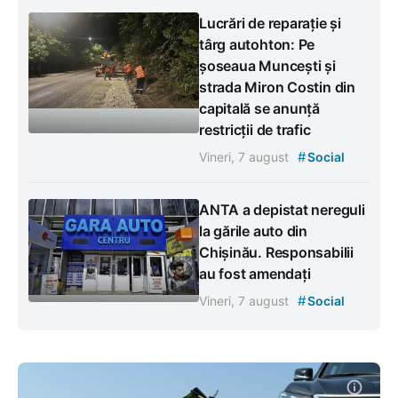
Lucrări de reparație și
târg autohton: Pe
șoseaua Muncești și
strada Miron Costin din
capitală se anunță
restricții de trafic
#
Vineri, 7 august
Social
ANTA a depistat nereguli
la gările auto din
Chișinău. Responsabilii
au fost amendați
#
Vineri, 7 august
Social