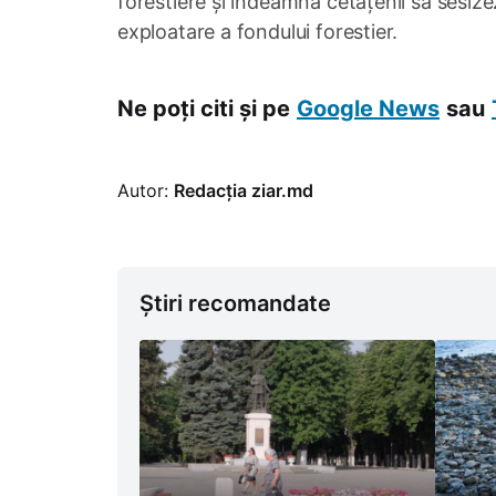
forestiere și îndeamnă cetățenii să sesize
exploatare a fondului forestier.
Ne poți citi și pe
Google News
sau
Autor:
Redacția ziar.md
Știri recomandate