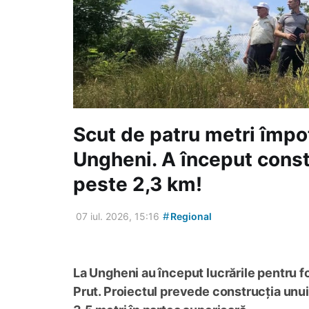
Scut de patru metri împot
Ungheni. A început const
peste 2,3 km!
#
07 iul. 2026, 15:16
Regional
La Ungheni au început lucrările pentru for
Prut. Proiectul prevede construcția unui 