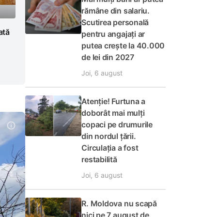
rămâne din salariu.
Scutirea personală
ată
pentru angajați ar
u
putea crește la 40.000
de lei din 2027
Joi, 6 august
Atenție! Furtuna a
doborât mai mulți
copaci pe drumurile
din nordul țării.
Circulația a fost
restabilită
Joi, 6 august
R. Moldova nu scapă
nici pe 7 august de