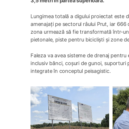
3,5 metri în partea superioară.
Lungimea totală a digului proiectat este d
amenajați pe sectorul râului Prut, iar 666 
zona urmează să fie transformată într-un 
pietonale, piste pentru bicicliști și zone d
Faleza va avea sisteme de drenaj pentru ev
inclusiv bănci, coșuri de gunoi, suporturi
integrate în conceptul peisagistic.