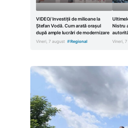
VIDEO/ Investiții de milioane la
Ultimel
Ștefan Vodă. Cum arată orașul
Nistru
după ample lucrări de modernizare
autorit
#
Vineri, 7 august
Regional
Vineri, 