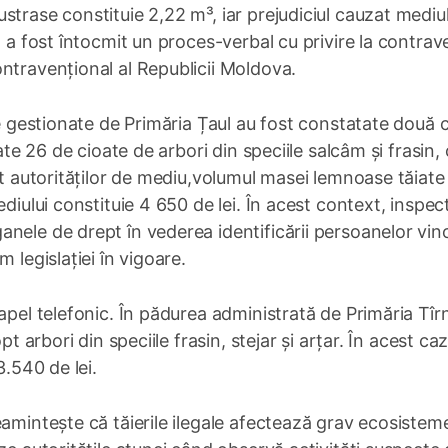
trase constituie 2,22 m³, iar prejudiciul cauzat mediul
z a fost întocmit un proces-verbal cu privire la contrav
ntravențional al Republicii Moldova.
ie gestionate de Primăria Țaul au fost constatate două 
ate 26 de cioate de arbori din speciile salcâm și frasin,
it autorităților de mediu,volumul masei lemnoase tăiate 
diului constituie 4 650 de lei. În acest context, inspect
nele de drept în vederea identificării persoanelor vin
 legislației în vigoare.
apel telefonic. În pădurea administrată de Primăria Tîr
t arbori din speciile frasin, stejar și arțar. În acest caz
3.540 de lei.
eamintește că tăierile ilegale afectează grav ecosistem