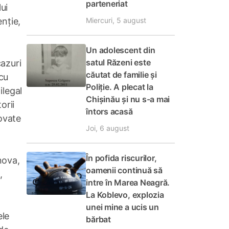
parteneriat
ui
Miercuri, 5 august
enție,
Un adolescent din
satul Răzeni este
cazuri
căutat de familie și
 cu
Poliție. A plecat la
ilegal
Chișinău și nu s-a mai
orii
întors acasă
ovate
Joi, 6 august
În pofida riscurilor,
nova,
oamenii continuă să
,
intre în Marea Neagră.
La Koblevo, explozia
unei mine a ucis un
ele
bărbat