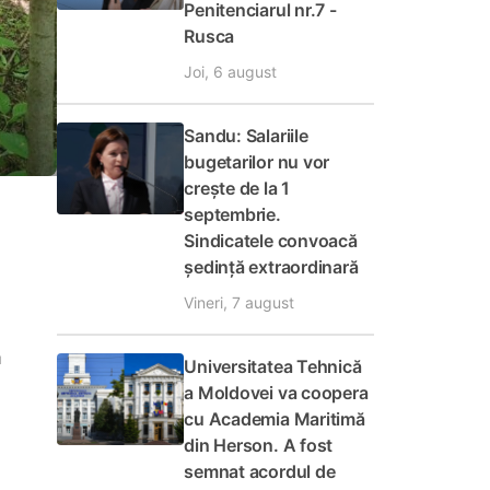
Penitenciarul nr.7 -
Rusca
Joi, 6 august
Sandu: Salariile
bugetarilor nu vor
crește de la 1
septembrie.
Sindicatele convoacă
ședință extraordinară
Vineri, 7 august
a
Universitatea Tehnică
a Moldovei va coopera
cu Academia Maritimă
din Herson. A fost
semnat acordul de