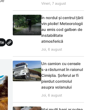
 de
Vineri, 7 august
În nordul și centrul țării
vin ploile! Meteorologii
au emis cod galben de
instabilitate
atmosferică
te
Joi, 6 august
Un camion cu cereale
s-a răsturnat în raionul
Cimișlia. Șoferul ar fi
pierdut controlul
asupra volanului
Joi, 6 august
Mai mulți bani ar putea