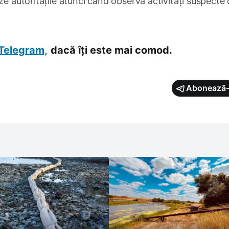
ze autoritățile atunci când observă activități suspecte
Telegram,
dacă îți este mai comod.
Abonează-