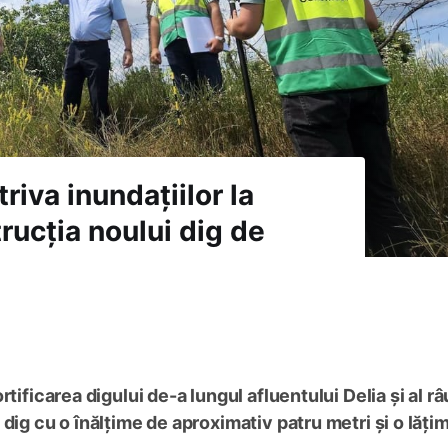
riva inundațiilor la
rucția noului dig de
tificarea digului de-a lungul afluentului Delia și al râ
dig cu o înălțime de aproximativ patru metri și o lăți