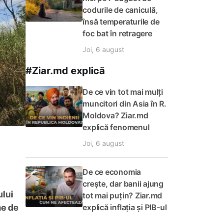
codurile de caniculă,
însă temperaturile de
foc bat în retragere
Joi, 6 august
#Ziar.md explică
De ce vin tot mai mulți
muncitori din Asia în R.
Moldova? Ziar.md
explică fenomenul
Joi, 6 august
De ce economia
crește, dar banii ajung
ului
tot mai puțin? Ziar.md
explică inflația și PIB-ul
me de