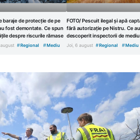
e baraje de protecție de pe
FOTO/ Pescuit ilegal și apă capt
 au fost demontate. Ce spun
fără autorizație pe Nistru. Ce a
ățile despre riscurile rămase
descoperit inspectorii de mediu
#
#
#
#
7 august
Regional
Mediu
Joi, 6 august
Regional
Mediu