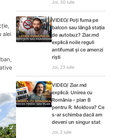
Joi, 30 iulie
VIDEO/ Poți fuma pe
ție,
balcon sau lângă stația
 alei
de autobuz? Ziar.md
explică noile reguli
antifumat și ce amenzi
riști
rban,
Joi, 23 iulie
ative
VIDEO/ Ziar.md
explică: Unirea cu
România – plan B
pentru R. Moldova? Ce
s-ar schimba dacă am
deveni un singur stat
Joi, 2 iulie