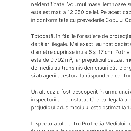
neidentificate. Volumul masei lemnoase sus
este estimat la 12 350 de lei. Pe acest ca
în conformitate cu prevederile Codului Co
Totodată, în fâșiile forestiere de protecț
de tăieri ilegale. Mai exact, au fost depist
diametre cuprinse între 6 și 17 cm. Potriv
este de 0,792 m³, iar prejudiciul cauzat me
de mediu au transmis demersuri către orga
și atragerii acestora la răspundere conform
Un alt caz a fost descoperit în urma unui 
inspectorii au constatat tăierea ilegală a op
prejudiciul adus mediului este estimat la 1
Inspectoratul pentru Protecția Mediului r