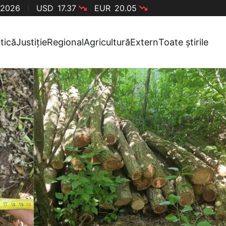
 2026
USD
17.37
EUR
20.05
itică
Justiție
Regional
Agricultură
Extern
Toate știrile