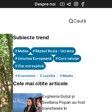
Despre noi
Caută
Subiecte trend
#
#
Meteo
Război Rusia - Ucraina
#
#
Uniunea Europeană
Curs valutar
#
Ziar.md explică
#
#
#
Economie
Justiție
Mediu
Cele mai citite articole
Evghenia Guțul și
Svetlana Popan au fost
transferate în