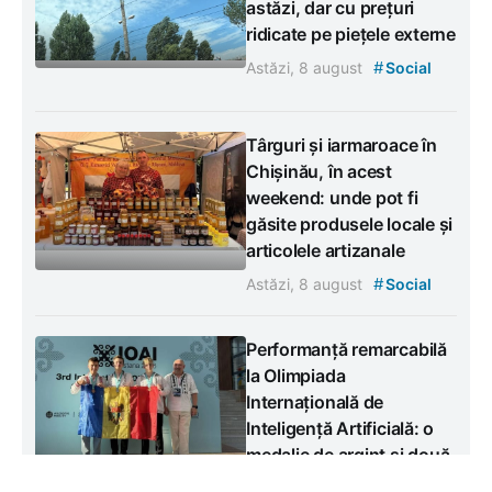
astăzi, dar cu prețuri
ridicate pe piețele externe
#
Astăzi, 8 august
Social
Târguri și iarmaroace în
Chișinău, în acest
weekend: unde pot fi
găsite produsele locale și
articolele artizanale
#
Astăzi, 8 august
Social
Performanță remarcabilă
la Olimpiada
Internațională de
Inteligență Artificială: o
medalie de argint și două
de bronz