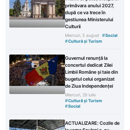
primăvara anului 2027,
după ce va trece în
gestiunea Ministerului
Culturii
#
Miercuri, 5 august
Social
#
Cultură și Turism
Guvernul renunță la
concertul dedicat Zilei
Limbii Române și taie din
bugetul celui organizat
de Ziua Independenței
Miercuri, 29 iulie
#
Cultură și Turism
#
Social
ACTUALIZARE: Cozile de
la vama Sculeni s-au