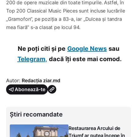
200 de opere muzicale din toate timpurile. Astfel, în
Top 200 Classical Music Pieces sunt incluse lucrările
„Gramofon”, pe poziția a 83-a, iar „Dulcea și tandra
mea fiară” s-a clasat pe locul 94.
Ne poți citi și pe
Google News
sau
Telegram,
dacă îți este mai comod.
Autor:
Redacția ziar.md
Abonează-te
Știri recomandate
Restaurarea Arcului de
Triumf ar putea începe în