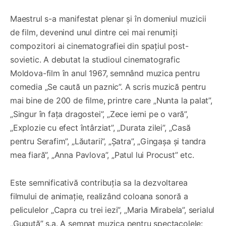
Maestrul s-a manifestat plenar și în domeniul muzicii
de film, devenind unul dintre cei mai renumiți
compozitori ai cinematografiei din spațiul post-
sovietic. A debutat la studioul cinematografic
Moldova-film în anul 1967, semnând muzica pentru
comedia „Se caută un paznic”. A scris muzică pentru
mai bine de 200 de filme, printre care „Nunta la palat”,
„Singur în fața dragostei”, „Zece ierni pe o vară”,
„Explozie cu efect întârziat”, „Durata zilei”, „Casă
pentru Serafim”, „Lăutarii”, „Șatra”, „Gingașa și tandra
mea fiară”, „Anna Pavlova”, „Patul lui Procust” etc.
Este semnificativă contribuția sa la dezvoltarea
filmului de animație, realizând coloana sonoră a
peliculelor „Capra cu trei iezi”, „Maria Mirabela”, serialul
„Guguță” ș.a. A semnat muzica pentru spectacolele: