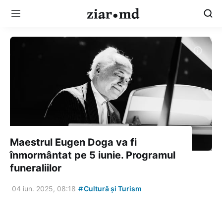
Maestrul Eugen Doga va fi
înmormântat pe 5 iunie. Programul
funeraliilor
#
04 iun. 2025, 08:18
Cultură și Turism