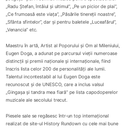
„Radu Ștefan, întâiul și ultimul”, „Pe un picior de plai”,
„Ce frumoasă este viața”, „Păsările tinereții noastre”,
„Sfânta sfintelor”, dar și pentru baletele „Luceafărul”,
„Venancia” etc.
Maestru în artă, Artist al Poporului și Om al Mileniului,
Eugen Doga, a adunat pe parcursul vieții numeroase
distincții și premii naționale și internaționale, fiind
înscris lista celor 200 de personalități ale lumii.
Talentul incontestabil al lui Eugen Doga este
recunoscut și de UNESCO, care a inclus valsul
„Gingașa și tandra mea fiară” pe lista capodoperelor
muzicale ale secolului trecut.
Piesele sale se regăsesc într-un top internațional
realizat de site-ul History Rundown cu cele mai bune