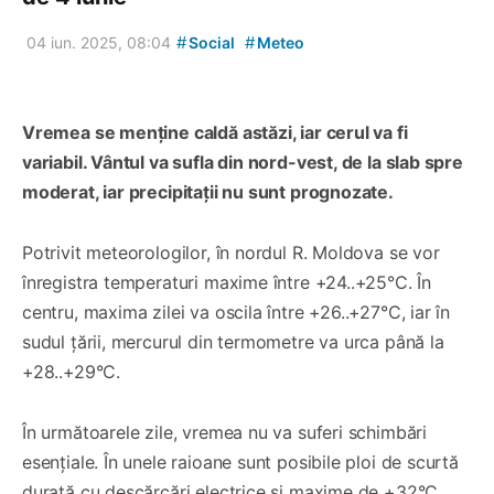
#
#
04 iun. 2025, 08:04
Social
Meteo
Vremea se menține caldă astăzi, iar cerul va fi
variabil.
Vântul va sufla din nord-vest, de la slab spre
moderat, iar precipitații nu sunt prognozate.
Potrivit meteorologilor, în nordul R. Moldova se vor
înregistra temperaturi maxime între +24..+25°C. În
centru, maxima zilei va oscila între +26..+27°C, iar în
sudul țării, mercurul din termometre va urca până la
+28..+29°C.
În următoarele zile, vremea nu va suferi schimbări
esențiale. În unele raioane sunt posibile ploi de scurtă
durată cu descărcări electrice și maxime de +32°C.