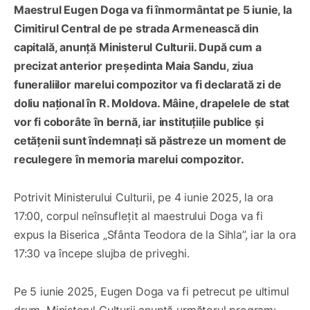
Maestrul Eugen Doga va fi înmormântat pe 5 iunie, la
Cimitirul Central de pe strada Armenească din
capitală, anunță Ministerul Culturii. După cum a
precizat anterior președinta Maia Sandu, ziua
funeraliilor marelui compozitor va fi declarată zi de
doliu național în R. Moldova. Mâine, drapelele de stat
vor fi coborâte în bernă, iar instituțiile publice și
cetățenii sunt îndemnați să păstreze un moment de
reculegere în memoria marelui compozitor.
Potrivit Ministerului Culturii, pe 4 iunie 2025, la ora
17:00, corpul neînsuflețit al maestrului Doga va fi
expus la Biserica „Sfânta Teodora de la Sihla”, iar la ora
17:30 va începe slujba de priveghi.
Pe 5 iunie 2025, Eugen Doga va fi petrecut pe ultimul
drum. Ministerul Culturii anunță următorul program: