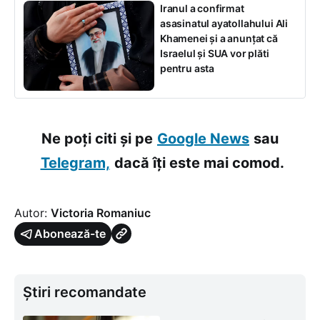
Iranul a confirmat
asasinatul ayatollahului Ali
Khamenei și a anunțat că
Israelul și SUA vor plăti
pentru asta
Ne poți citi și pe
Google News
sau
Telegram,
dacă îți este mai comod.
Autor:
Victoria Romaniuc
Abonează-te
Știri recomandate