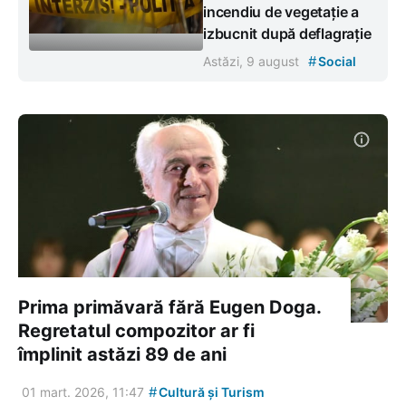
incendiu de vegetație a
izbucnit după deflagrație
#
Astăzi, 9 august
Social
Prima primăvară fără Eugen Doga.
Regretatul compozitor ar fi
împlinit astăzi 89 de ani
#
01 mart. 2026, 11:47
Cultură și Turism