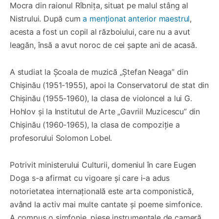
Mocra din raionul Rîbnița, situat pe malul stâng al
Nistrului. După cum
a menționat anterior maestrul
,
acesta a fost un copil al războiului, care nu a avut
leagăn, însă a avut noroc de cei șapte ani de acasă.
A studiat la Școala de muzică „Ștefan Neaga” din
Chișinău (1951-1955), apoi la Conservatorul de stat din
Chișinău (1955-1960), la clasa de violoncel a lui G.
Hohlov și la Institutul de Arte „Gavriil Muzicescu” din
Chișinău (1960-1965), la clasa de compoziție a
profesorului Solomon Lobel.
Potrivit ministerului Culturii, domeniul în care Eugen
Doga s-a afirmat cu vigoare și care i-a adus
notorietatea internațională este arta componistică,
având la activ mai multe cantate și poeme simfonice.
A compus o simfonie, piese instrumentale de cameră,