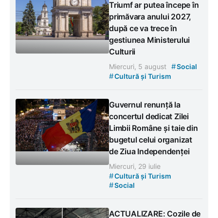
Triumf ar putea începe în
primăvara anului 2027,
după ce va trece în
gestiunea Ministerului
Culturii
#
Miercuri, 5 august
Social
#
Cultură și Turism
Guvernul renunță la
concertul dedicat Zilei
Limbii Române și taie din
bugetul celui organizat
de Ziua Independenței
Miercuri, 29 iulie
#
Cultură și Turism
#
Social
ACTUALIZARE: Cozile de