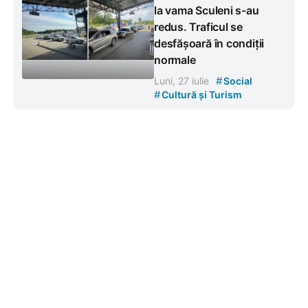
la vama Sculeni s-au
redus. Traficul se
desfășoară în condiții
normale
#
Luni, 27 iulie
Social
#
Cultură și Turism