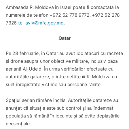
Ambasada R. Moldova în Israel poate fi contactată la
numerele de telefon +972 52 778 9772, +972 52 278
7326
tel-aviv@mfa.gov.md
.
Qatar
Pe 28 februarie, în Qatar au avut loc atacuri cu rachete
și drone asupra unor obiective militare, inclusiv baza
aeriană Al-Udeid. În urma verificărilor efectuate cu
autoritățile qatareze, printre cetățenii R. Moldova nu
sunt înregistrate victime sau persoane rănite.
Spațiul aerian rămâne închis. Autoritățile qatareze au
anunțat că situația este sub control și au îndemnat
populația să rămână în locuințe și să evite deplasările
neesențiale.