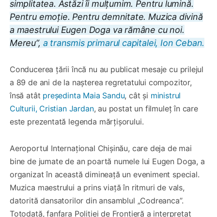
simplitatea. Astăzi îi mulțumim. Pentru lumină.
Pentru emoție. Pentru demnitate. Muzica divină
a maestrului Eugen Doga va rămâne cu noi.
Mereu”,
a transmis primarul capitalei, Ion Ceban.
Conducerea țării încă nu au publicat mesaje cu prilejul
a 89 de ani de la nașterea regretatului compozitor,
însă atât
președinta Maia Sandu
, cât și
ministrul
Culturii, Cristian Jardan
, au postat un filmuleț în care
este prezentată legenda mărțișorului.
Aeroportul Internațional Chișinău, care deja de mai
bine de jumate de an poartă numele lui Eugen Doga, a
organizat în această dimineață un eveniment special.
Muzica maestrului a prins viață în ritmuri de vals,
datorită dansatorilor din ansamblul „Codreanca”.
Totodată, fanfara Poliției de Frontieră a interpretat