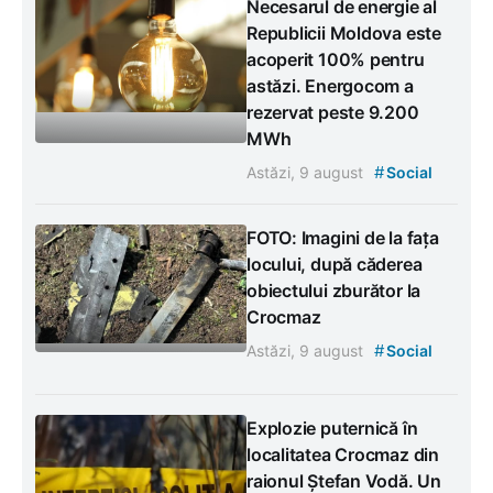
Necesarul de energie al
Republicii Moldova este
acoperit 100% pentru
astăzi. Energocom a
rezervat peste 9.200
MWh
#
Astăzi, 9 august
Social
FOTO: Imagini de la fața
locului, după căderea
obiectului zburător la
Crocmaz
#
Astăzi, 9 august
Social
Explozie puternică în
localitatea Crocmaz din
raionul Ștefan Vodă. Un