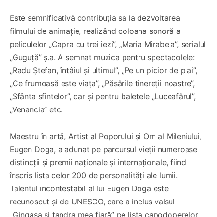
Este semnificativă contribuția sa la dezvoltarea
filmului de animație, realizând coloana sonoră a
peliculelor „Capra cu trei iezi”, „Maria Mirabela”, serialul
„Guguță” ș.a. A semnat muzica pentru spectacolele:
„Radu Ștefan, întâiul și ultimul”, „Pe un picior de plai”,
„Ce frumoasă este viața”, „Păsările tinereții noastre”,
„Sfânta sfintelor”, dar și pentru baletele „Luceafărul”,
„Venancia” etc.
Maestru în artă, Artist al Poporului și Om al Mileniului,
Eugen Doga, a adunat pe parcursul vieții numeroase
distincții și premii naționale și internaționale, fiind
înscris lista celor 200 de personalități ale lumii.
Talentul incontestabil al lui Eugen Doga este
recunoscut și de UNESCO, care a inclus valsul
„Gingașa și tandra mea fiară” pe lista capodoperelor