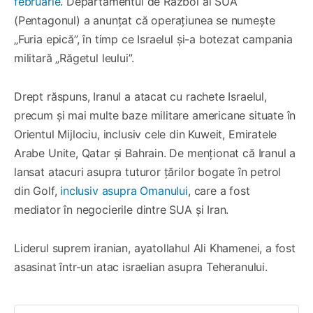
februarie
. Departamentul de Război al SUA
(Pentagonul) a anunțat că operațiunea se numește
„Furia epică”, în timp ce Israelul și-a botezat campania
militară „Răgetul leului”.
Drept răspuns, Iranul a atacat cu rachete Israelul,
precum și mai multe baze militare americane situate în
Orientul Mijlociu, inclusiv cele din Kuweit, Emiratele
Arabe Unite, Qatar și Bahrain. De menționat că Iranul a
lansat atacuri asupra tuturor țărilor bogate în petrol
din Golf,
inclusiv asupra Omanului
, care a fost
mediator în negocierile dintre SUA și Iran.
Liderul suprem iranian, ayatollahul Ali Khamenei, a fost
asasinat într-un atac israelian asupra Teheranului.