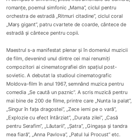
romanțe, poemul simfonic „Mama”, ciclul pentru
orchestra de estradă „Ritmuri citadine”, ciclul coral
„Marș gigant”, patru cvartete de coarde, cântece de
estradă și cântece pentru copii.
Maestrul s-a manifestat plenar și în domeniul muzicii
de film, devenind unul dintre cei mai renumiți
compozitori ai cinematografiei din spațiul post-
sovietic. A debutat la studioul cinematografic
Moldova-film în anul 1967, semnând muzica pentru
comedia „Se caută un paznic”. A scris muzică pentru
mai bine de 200 de filme, printre care „Nunta la palat”,
„Singur în fața dragostei”, „Zece ierni pe o vară”,
„Explozie cu efect întârziat”, „Durata zilei”, „Casă
pentru Serafim”, „Lăutarii”, „Șatra”, „Gingașa și tandra
mea fiară”, „Anna Pavlova”, „Patul lui Procust” etc.