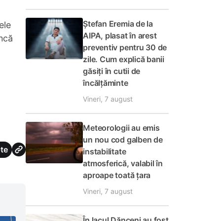
Ștefan Eremia de la
ele
AIPA, plasat în arest
uncă
preventiv pentru 30 de
zile. Cum explică banii
găsiți în cutii de
încălțăminte
Vineri, 7 august
Meteorologii au emis
un nou cod galben de
te
instabilitate
atmosferică, valabil în
aproape toată țara
Vineri, 7 august
În lacul Dănceni au fost