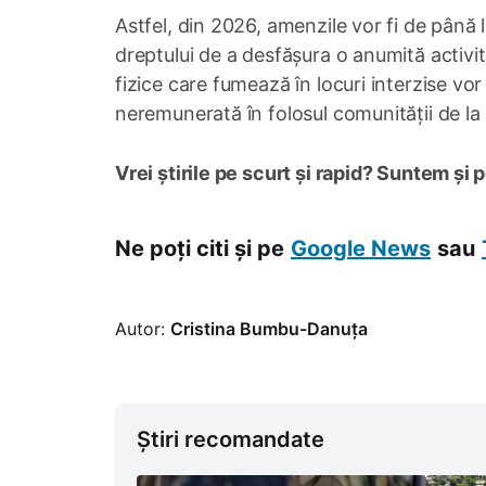
Astfel, din 2026, amenzile vor fi de până 
dreptului de a desfășura o anumită activ
fizice care fumează în locuri interzise v
neremunerată în folosul comunității de la 
Vrei știrile pe scurt și rapid? Suntem și 
Ne poți citi și pe
Google News
sau
Autor:
Cristina Bumbu-Danuța
Știri recomandate