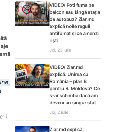
VIDEO/ Poți fuma pe
balcon sau lângă stația
de autobuz? Ziar.md
explică noile reguli
antifumat și ce amenzi
ită
riști
caje
Joi, 23 iulie
ternă
VIDEO/ Ziar.md
explică: Unirea cu
România – plan B
ine,
pentru R. Moldova? Ce
n
s-ar schimba dacă am
deveni un singur stat
Joi, 2 iulie
rii
Ziar.md explică: