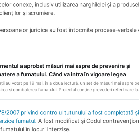
elor conexe, inclusiv utilizarea narghilelei și a produse
clienților și scrumiere.
ersoanelor juridice au fost întocmite procese-verbale 
mentul a aprobat măsuri mai aspre de prevenire și
tere a fumatului. Când va intra în vigoare legea
ții au votat pe 19 mai, în a doua lectură, un set de măsuri mai aspre p
irea și combaterea fumatului. Proiectul conține prevederi referitoare la
rea listei cu locurile în care este interzis fumatul, cerințe unice pentru
tarea tuturor produselor de tutun, precum și majorarea amenzilor.
erile legislative vizează
8/2007 privind controlul tutunului a fost completată și
terzice fumatul.
A fost modificat și Codul contravențion
umatului în locuri interzise.