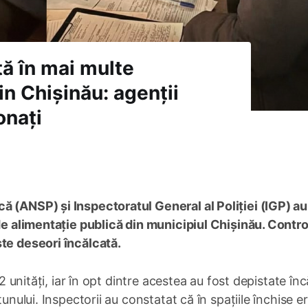
tă în mai multe
in Chișinău: agenții
onați
ă (ANSP) și Inspectoratul General al Poliției (IGP) au
 de alimentație publică din municipiul Chișinău. Contr
ste deseori încălcată.
 12 unități, iar în opt dintre acestea au fost depistate înc
unului. Inspectorii au constatat că în spațiile închise e