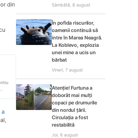
lor din
Sâmbătă, 8 august
În pofida riscurilor,
cu
oamenii continuă să
intre în Marea Neagră.
La Koblevo, explozia
unei mine a ucis un
bărbat
Vineri, 7 august
entru
Atenție! Furtuna a
doborât mai mulți
copaci pe drumurile
din nordul țării.
 a
Circulația a fost
al,
restabilită
Joi, 6 august