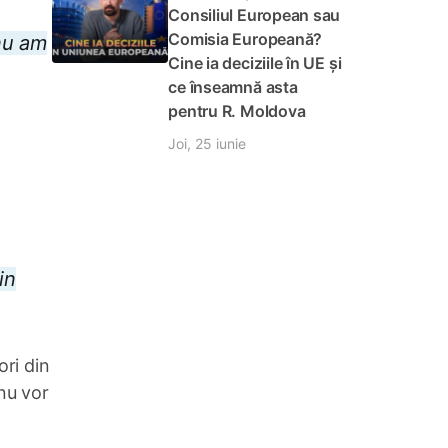
Consiliul European sau
Comisia Europeană?
nu am
Cine ia deciziile în UE și
ce înseamnă asta
pentru R. Moldova
Joi, 25 iunie
in
ori din
nu vor