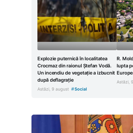
Explozie puternică în localitatea
R. Mold
Crocmaz din raionul Ștefan Vodă.
lupta p
Un incendiu de vegetație a izbucnit
Europea
după deflagrație
Astăzi,
#
Astăzi, 9 august
Social