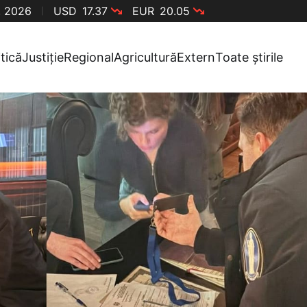
, 2026
USD
17.37
EUR
20.05
itică
Justiție
Regional
Agricultură
Extern
Toate știrile