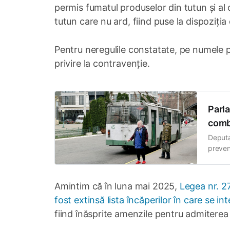
permis fumatul produselor din tutun și al c
tutun care nu ard, fiind puse la dispoziția 
Pentru neregulile constatate, pe numele p
privire la contravenție.
Parla
comba
Deputa
preven
extinde
etiche
Propun
Amintim că în luna mai 2025,
Legea nr. 27
fost extinsă lista încăperilor în care se in
fiind înăsprite amenzile pentru admiterea f