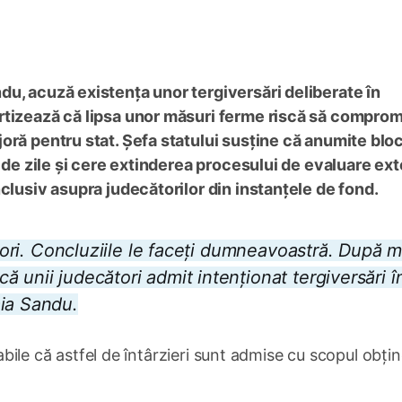
u, acuză existența unor tergiversări deliberate în
rtizează că lipsa unor măsuri ferme riscă să comprom
oră pentru stat. Șefa statului susține că anumite blo
i de zile și cere extinderea procesului de evaluare ex
clusiv asupra judecătorilor din instanțele de fond.
rtori. Concluziile le faceți dumneavoastră. După m
 unii judecători admit intenționat tergiversări î
aia Sandu.
nabile că astfel de întârzieri sunt admise cu scopul obține