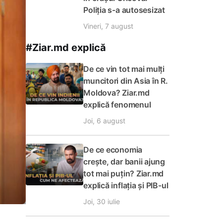
Poliția s-a autosesizat
Vineri, 7 august
#Ziar.md explică
De ce vin tot mai mulți
muncitori din Asia în R.
Moldova? Ziar.md
explică fenomenul
Joi, 6 august
De ce economia
crește, dar banii ajung
tot mai puțin? Ziar.md
explică inflația și PIB-ul
Joi, 30 iulie