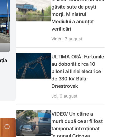
găsite sute de pești
morți. Ministrul
Mediului a anunțat
verificări
Vineri, 7 august
ULTIMA ORĂ: Furtunile
ația
au doborât circa 10
piloni ai liniei electrice
de 330 kV Bălți-
Dnestrovsk
Joi, 6 august
VIDEO/ Un câine a
murit după ce ar fi fost
tamponat intenționat
în orașul Cricova.