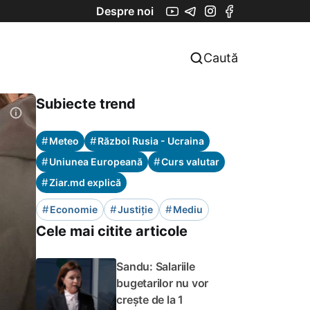
Despre noi
Caută
Subiecte trend
#
#
Meteo
Război Rusia - Ucraina
#
#
Uniunea Europeană
Curs valutar
#
Ziar.md explică
#
#
#
Economie
Justiție
Mediu
Cele mai citite articole
Sandu: Salariile
bugetarilor nu vor
crește de la 1