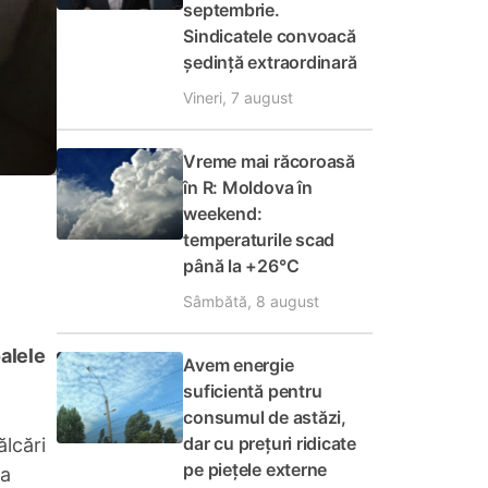
septembrie.
Sindicatele convoacă
ședință extraordinară
Vineri, 7 august
Vreme mai răcoroasă
în R: Moldova în
weekend:
temperaturile scad
până la +26°C
Sâmbătă, 8 august
oalele
Avem energie
suficientă pentru
consumul de astăzi,
dar cu prețuri ridicate
ălcări
pe piețele externe
ra