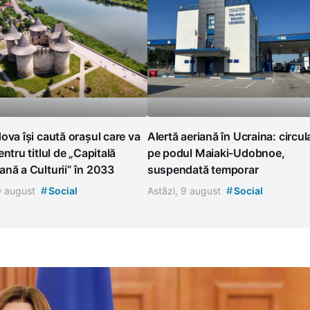
ova își caută orașul care va
Alertă aeriană în Ucraina: circul
entru titlul de „Capitală
pe podul Maiaki-Udobnoe,
nă a Culturii” în 2033
suspendată temporar
#
#
 9 august
Social
Astăzi, 9 august
Social