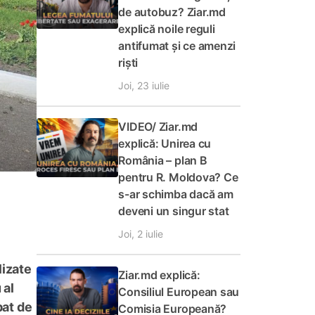
de autobuz? Ziar.md
explică noile reguli
antifumat și ce amenzi
riști
Joi, 23 iulie
VIDEO/ Ziar.md
explică: Unirea cu
România – plan B
pentru R. Moldova? Ce
s-ar schimba dacă am
deveni un singur stat
Joi, 2 iulie
lizate
Ziar.md explică:
 al
Consiliul European sau
bat de
Comisia Europeană?