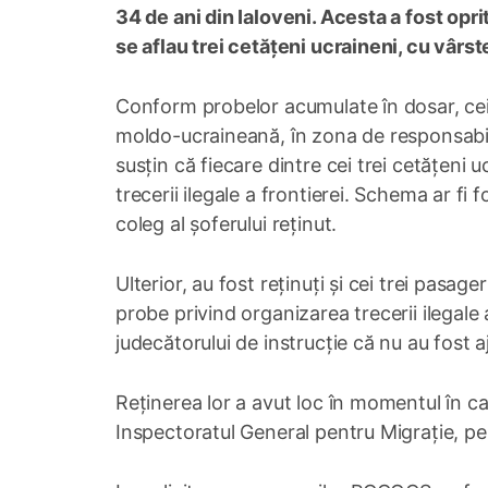
34 de ani din Ialoveni. Acesta a fost opr
se aflau trei cetățeni ucraineni, cu vârste
Conform probelor acumulate în dosar, cei tr
moldo-ucraineană, în zona de responsabilit
susțin că fiecare dintre cei trei cetățeni 
trecerii ilegale a frontierei. Schema ar fi
coleg al șoferului reținut.
Ulterior, au fost reținuți și cei trei pasage
probe privind organizarea trecerii ilegale a
judecătorului de instrucție că nu au fost a
Reținerea lor a avut loc în momentul în c
Inspectoratul General pentru Migrație, pe