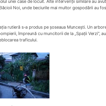
ul unei case de locuit. Alte intervenții similare au avut
ăcioii Noi, unde beciurile mai multor gospodării au fos
ulația rutieră s-a produs pe șoseaua Muncești. Un arbor
ompierii, împreună cu muncitorii de la „Spații Verzi”, a
eblocarea traficului.