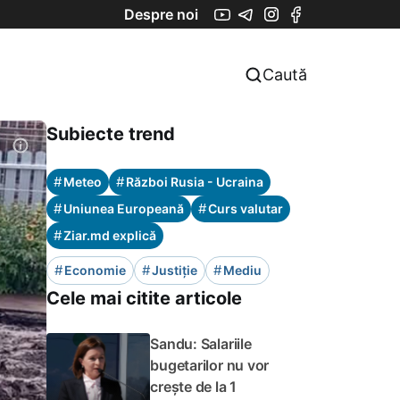
Despre noi
Caută
Subiecte trend
#
#
Meteo
Război Rusia - Ucraina
#
#
Uniunea Europeană
Curs valutar
#
Ziar.md explică
#
#
#
Economie
Justiție
Mediu
Cele mai citite articole
Sandu: Salariile
bugetarilor nu vor
crește de la 1