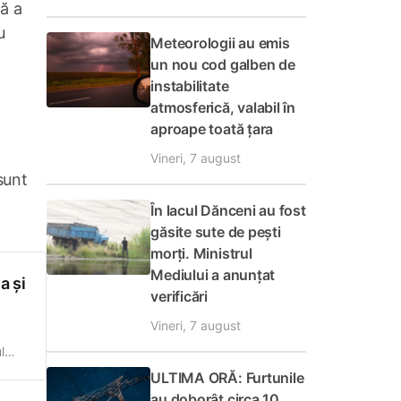
ță a
u
Meteorologii au emis
un nou cod galben de
instabilitate
atmosferică, valabil în
aproape toată țara
Vineri, 7 august
sunt
În lacul Dănceni au fost
găsite sute de pești
morți. Ministrul
Mediului a anunțat
a și
verificări
Vineri, 7 august
l
l va
ULTIMA ORĂ: Furtunile
au doborât circa 10