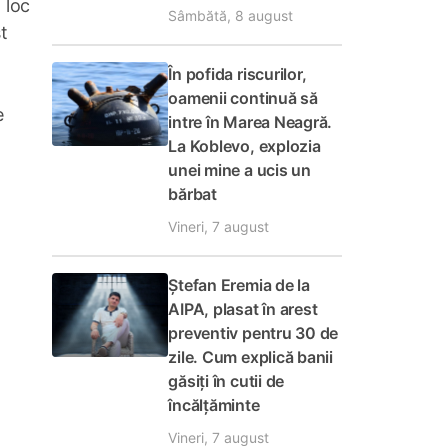
 loc
Sâmbătă, 8 august
t
În pofida riscurilor,
oamenii continuă să
e
intre în Marea Neagră.
u
La Koblevo, explozia
unei mine a ucis un
bărbat
Vineri, 7 august
Ștefan Eremia de la
AIPA, plasat în arest
preventiv pentru 30 de
zile. Cum explică banii
găsiți în cutii de
încălțăminte
Vineri, 7 august