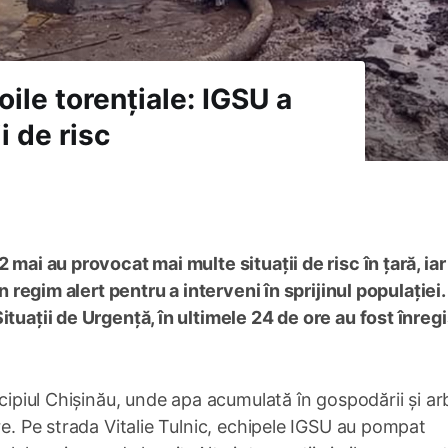
loile torențiale: IGSU a
i de risc
 mai au provocat mai multe situații de risc în țară, iar
în regim alert pentru a interveni în sprijinul populației.
ituații de Urgență, în ultimele 24 de ore au fost înreg
icipiul Chișinău, unde apa acumulată în gospodării și arb
re. Pe strada Vitalie Tulnic, echipele IGSU au pompat