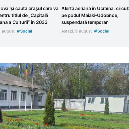
ova își caută orașul care va
Alertă aeriană în Ucraina: circul
entru titlul de „Capitală
pe podul Maiaki-Udobnoe,
nă a Culturii” în 2033
suspendată temporar
#
#
 9 august
Social
Astăzi, 9 august
Social