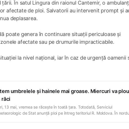
dul țării. În satul Lingura din raionul Cantemir, o ambulan
r afectate de ploi. Salvatorii au intervenit prompt și a
tinua deplasarea.
lă poate genera în continuare situații periculoase și
 zonele afectate sau pe drumurile impracticabile.
ației la nivel național, iar în caz de urgență oamenii 
em umbrelele și hainele mai groase. Miercuri va plou
 răci
ri, 13 mai, vremea se răcește în toată țara. Totodată, Serviciul
eteorologic de Stat anunță ploi pe întreg teritoriul R. Moldova. În nordu
 temperatura maximă va ajunge la +14°C, iar minima va fi de +8°C. Vântu
din nord-vest, cu o viteză de aproximativ 27 km/