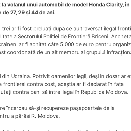
it la volanul unui automobil de model Honda Clarity, în
 de 27, 29 și 44 de ani.
ei ar fi fost preluați după ce au traversat ilegal front
ate a Sectorului Poliției de Frontieră Briceni. Ancheta
ucraineni ar fi achitat câte 5.000 de euro pentru organi
 fost coordonată de un alt membru al grupului infracționa
ri din Ucraina. Potrivit oamenilor legii, deși în dosar ar e
 frontierei contra cost, aceștia ar fi declarat în fața
jutați contra bani să intre ilegal în Republica Moldova.
are încercau să-și recupereze pașapoartele de la
ntru a părăsi R. Moldova.