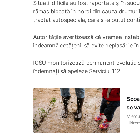
Situații dificile au fost raportate și în su
rămas blocată în noroi din cauza drumurilo
tractat autospeciala, care și-a putut con
Autoritățile avertizează că vremea instabi
îndeamnă cetățenii să evite deplasările în
IGSU monitorizează permanent evoluția situ
îndemnați să apeleze Serviciul 112.
Scoat
se va
Miercu
Hidrom
țării,
sufla 