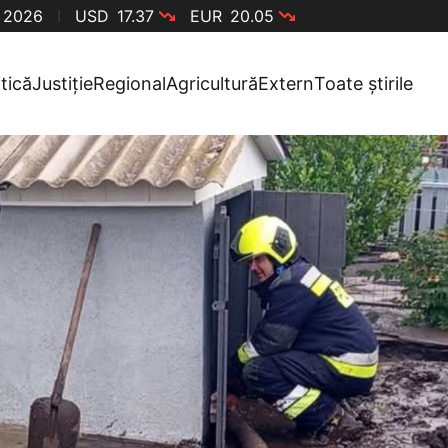
, 2026
USD
17.37
EUR
20.05
itică
Justiție
Regional
Agricultură
Extern
Toate știrile