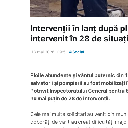
Intervenții în lanț după p
intervenit în 28 de situați
#
13 mai 2026, 09:51
Social
Ploile abundente și vântul puternic din 12
salvatorii și pompierii au fost mobilizați 
Potrivit Inspectoratului General pentru S
nu mai puțin de 28 de intervenții.
Cele mai multe solicitări au venit din mun
doborâți de vânt au creat dificultăți majo