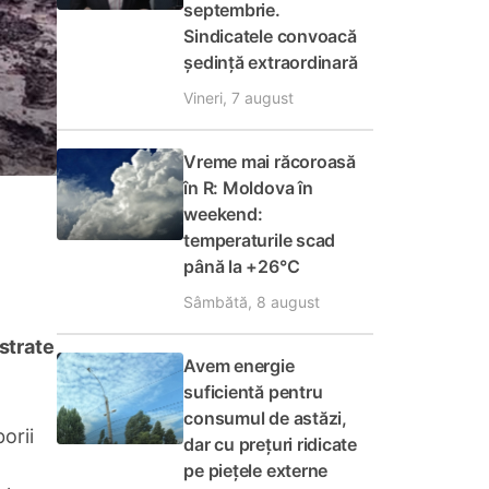
septembrie.
Sindicatele convoacă
ședință extraordinară
Vineri, 7 august
Vreme mai răcoroasă
în R: Moldova în
weekend:
temperaturile scad
până la +26°C
Sâmbătă, 8 august
istrate
Avem energie
suficientă pentru
consumul de astăzi,
orii
dar cu prețuri ridicate
pe piețele externe