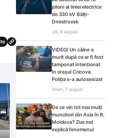
piloni ai liniei electrice
de 330 kV Bălți-
Dnestrovsk
Joi, 6 august
te
VIDEO/ Un câine a
murit după ce ar fi fost
tamponat intenționat
în orașul Cricova.
Poliția s-a autosesizat
Vineri, 7 august
De ce vin tot mai mulți
muncitori din Asia în R.
Moldova? Ziar.md
explică fenomenul