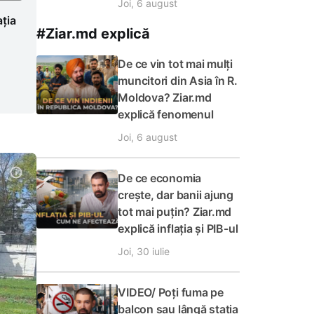
Joi, 6 august
ația
#Ziar.md explică
De ce vin tot mai mulți
muncitori din Asia în R.
Moldova? Ziar.md
explică fenomenul
Joi, 6 august
De ce economia
crește, dar banii ajung
tot mai puțin? Ziar.md
explică inflația și PIB-ul
Joi, 30 iulie
VIDEO/ Poți fuma pe
balcon sau lângă stația