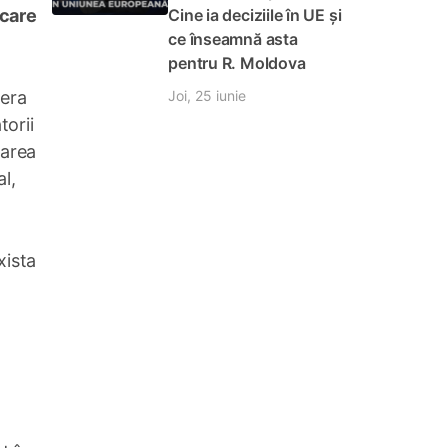
Cine ia deciziile în UE și
 care
ce înseamnă asta
pentru R. Moldova
Joi, 25 iunie
iera
torii
zarea
l,
xista