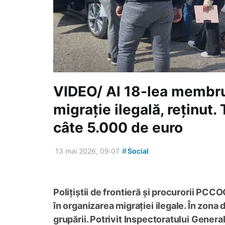
VIDEO/ Al 18-lea membru 
migrație ilegală, reținut. T
câte 5.000 de euro
#
13 mai 2026, 09:07
Social
Polițiștii de frontieră și procurorii PCC
în organizarea migrației ilegale. În zona 
grupării. Potrivit Inspectoratului General