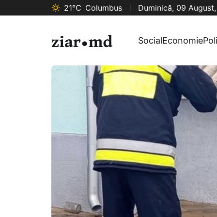
21°C
Columbus
Duminică, 09 August
Social
Economie
Pol