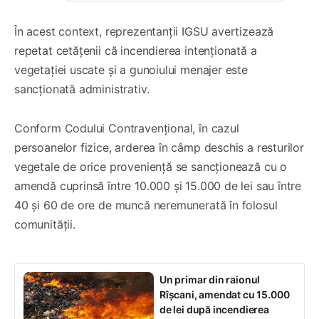
În acest context, reprezentanții IGSU avertizează
repetat cetățenii că incendierea intenționată a
vegetației uscate și a gunoiului menajer este
sancționată administrativ.
Conform Codului Contravențional, în cazul
persoanelor fizice, arderea în câmp deschis a resturilor
vegetale de orice proveniență se sancționează cu o
amendă cuprinsă între 10.000 și 15.000 de lei sau între
40 și 60 de ore de muncă neremunerată în folosul
comunității.
Un primar din raionul
Rîșcani, amendat cu 15.000
de lei după incendierea