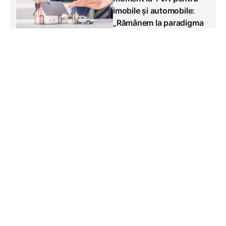
imobile și automobile:
„Rămânem la paradigma
accizării”
#
Joi, 6 august
Social
Confirmat: Liubovi Babuțki a
decedat din cauza unei embolii.
Două ministre au venit cu