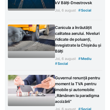
kV Bălți-Dnestrovsk
#
Joi, 6 august
Social
Canicula a înrăutățit
calitatea aerului. Niveluri
ridicate de poluanți,
înregistrate la Chișinău și
Bălți
#
Joi, 6 august
Mediu
#
Social
Guvernul renunță pentru
moment la TVA pentru
imobile și automobile:
„Rămânem la paradigma
accizării”
#
Joi, 6 august
Social