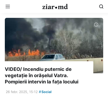
VIDEO/ Incendiu puternic de
vegetație în orășelul Vatra.
Pompierii intervin la fața locului
#
26 febr. 2025, 15:12
Social