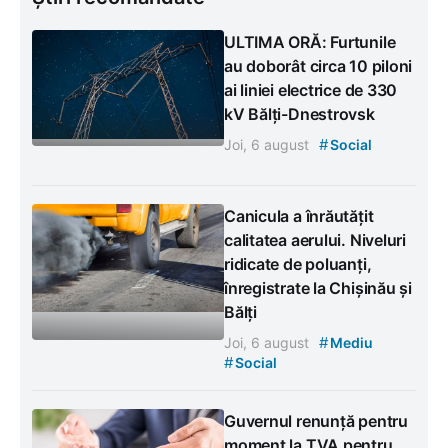
ULTIMA ORĂ: Furtunile
au doborât circa 10 piloni
ai liniei electrice de 330
kV Bălți-Dnestrovsk
#
Joi, 6 august
Social
Canicula a înrăutățit
calitatea aerului. Niveluri
ridicate de poluanți,
înregistrate la Chișinău și
Bălți
#
Joi, 6 august
Mediu
#
Social
Guvernul renunță pentru
moment la TVA pentru