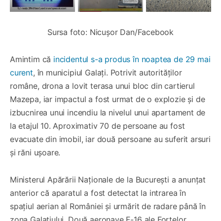
Sursa foto: Nicușor Dan/Facebook
Amintim că
incidentul s-a produs în noaptea de 29 mai
curent
, în municipiul Galați. Potrivit autorităților
române, drona a lovit terasa unui bloc din cartierul
Mazepa, iar impactul a fost urmat de o explozie și de
izbucnirea unui incendiu la nivelul unui apartament de
la etajul 10. Aproximativ 70 de persoane au fost
evacuate din imobil, iar două persoane au suferit arsuri
și răni ușoare.
Ministerul Apărării Naționale de la București a anunțat
anterior că aparatul a fost detectat la intrarea în
spațiul aerian al României și urmărit de radare până în
zona Galațiului. Două aeronave F-16 ale Forțelor