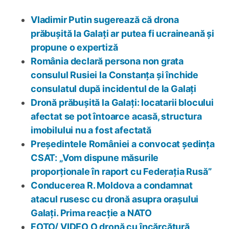
Vladimir Putin sugerează că drona
prăbușită la Galați ar putea fi ucraineană și
propune o expertiză
România declară persona non grata
consulul Rusiei la Constanța și închide
consulatul după incidentul de la Galați
Dronă prăbușită la Galați: locatarii blocului
afectat se pot întoarce acasă, structura
imobilului nu a fost afectată
Președintele României a convocat ședința
CSAT: „Vom dispune măsurile
proporționale în raport cu Federația Rusă”
Conducerea R. Moldova a condamnat
atacul rusesc cu dronă asupra orașului
Galați. Prima reacție a NATO
FOTO/ VIDEO O dronă cu încărcătură