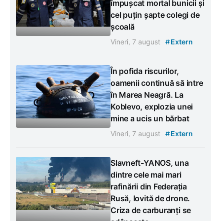
împușcat mortal bunicii și
cel puțin șapte colegi de
școală
#
Vineri, 7 august
Extern
În pofida riscurilor,
oamenii continuă să intre
în Marea Neagră. La
Koblevo, explozia unei
mine a ucis un bărbat
#
Vineri, 7 august
Extern
Slavneft-YANOS, una
dintre cele mai mari
rafinării din Federația
Rusă, lovită de drone.
Criza de carburanți se