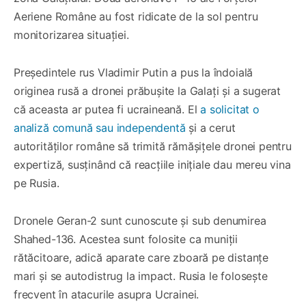
Aeriene Române au fost ridicate de la sol pentru
monitorizarea situației.
Președintele rus Vladimir Putin a pus la îndoială
originea rusă a dronei prăbușite la Galați și a sugerat
că aceasta ar putea fi ucraineană. El
a solicitat o
analiză comună sau independentă
și a cerut
autorităților române să trimită rămășițele dronei pentru
expertiză, susținând că reacțiile inițiale dau mereu vina
pe Rusia.
Dronele Geran-2 sunt cunoscute și sub denumirea
Shahed-136. Acestea sunt folosite ca muniții
rătăcitoare, adică aparate care zboară pe distanțe
mari și se autodistrug la impact. Rusia le folosește
frecvent în atacurile asupra Ucrainei.