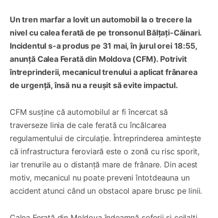
Un tren marfar a lovit un automobil la o trecere la
nivel cu calea ferată de pe tronsonul Bălțați-Căinari.
Incidentul s-a produs pe 31 mai, în jurul orei 18:55,
anunță Calea Ferată din Moldova (CFM). Potrivit
întreprinderii, mecanicul trenului a aplicat frânarea
de urgență, însă nu a reușit să evite impactul.
CFM susține că automobilul ar fi încercat să
traverseze linia de cale ferată cu încălcarea
regulamentului de circulație. Întreprinderea amintește
că infrastructura feroviară este o zonă cu risc sporit,
iar trenurile au o distanță mare de frânare. Din acest
motiv, mecanicul nu poate preveni întotdeauna un
accident atunci când un obstacol apare brusc pe linii.
Calea Ferată din Moldova îndeamnă șoferii și ceilalți