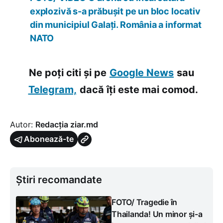
explozivă s-a prăbușit pe un bloc locativ
din municipiul Galați. România a informat
NATO
Ne poți citi și pe
Google News
sau
Telegram,
dacă îți este mai comod.
Autor:
Redacția ziar.md
Abonează-te
Știri recomandate
FOTO/ Tragedie în
Thailanda! Un minor și-a