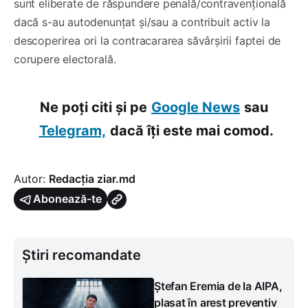
sunt eliberate de răspundere penală/contravențională
dacă s-au autodenunțat și/sau a contribuit activ la
descoperirea ori la contracararea săvârșirii faptei de
corupere electorală.
Ne poți citi și pe
Google News
sau
Telegram,
dacă îți este mai comod.
Autor:
Redacția ziar.md
Abonează-te
Știri recomandate
Ștefan Eremia de la AIPA,
plasat în arest preventiv