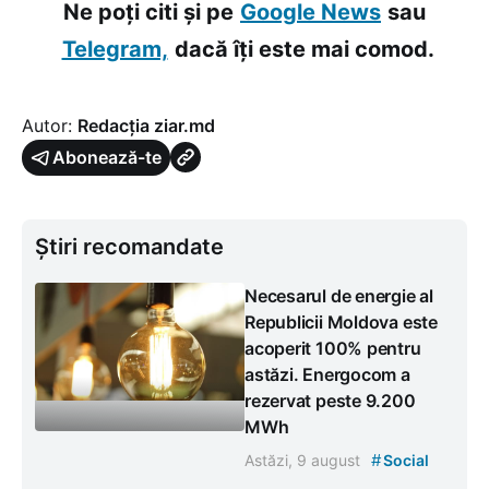
Ne poți citi și pe
Google News
sau
Telegram,
dacă îți este mai comod.
Autor:
Redacția ziar.md
Abonează-te
Știri recomandate
Necesarul de energie al
Republicii Moldova este
acoperit 100% pentru
astăzi. Energocom a
rezervat peste 9.200
MWh
#
Astăzi, 9 august
Social