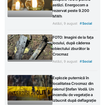
astăzi. Energocom a
rezervat peste 9.200
MWh
#
Astăzi, 9 august
Social
FOTO: Imagini de la fața
locului, după căderea
obiectului zburător la
Crocmaz
#
Astăzi, 9 august
Social
Explozie puternică în
localitatea Crocmaz din
raionul Ștefan Vodă. Un
incendiu de vegetație a
izbucnit după deflagrație