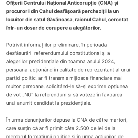
Ofițerii Centrului Național Anticorupție (CNA) și
procurorii din Cahul desfășoară percheziții la un
locuitor din satul Găvănoasa, raionul Cahul, cercetat
într-un dosar de corupere a alegătorilor.
Potrivit informațiilor preliminare, în perioada
desfășurării referendumului constituțional și a
alegerilor prezidențiale din toamna anului 2024,
persoana, acționând în calitate de reprezentant al unui
partid politic, ar fi transmis mijloace financiare mai
multor persoane, solicitând-le să-și exprime opțiunea
de vot „NU” la referendum și să voteze în favoarea
unui anumit candidat la prezidențiale.
În urma denunțurilor depuse la CNA de către martori,
care susțin că ar fi primit câte 2.500 de lei de la
membrul formațiunii politice și în urma acțiunilor de