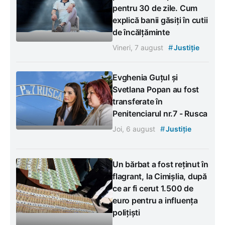
pentru 30 de zile. Cum
explică banii găsiți în cutii
de încălțăminte
#
Vineri, 7 august
Justiție
Evghenia Guțul și
Svetlana Popan au fost
transferate în
Penitenciarul nr.7 - Rusca
#
Joi, 6 august
Justiție
Un bărbat a fost reținut în
flagrant, la Cimișlia, după
ce ar fi cerut 1.500 de
euro pentru a influența
polițiști