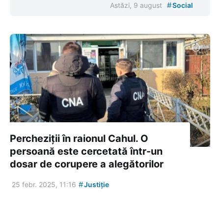
#
Astăzi, 9 august
Social
Percheziții în raionul Cahul. O
persoană este cercetată într-un
dosar de corupere a alegătorilor
#
25 febr. 2025, 11:16
Justiție