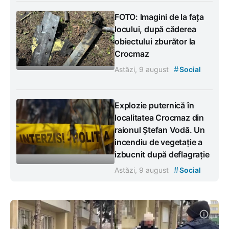
FOTO: Imagini de la fața
locului, după căderea
obiectului zburător la
Crocmaz
#
Astăzi, 9 august
Social
Explozie puternică în
localitatea Crocmaz din
raionul Ștefan Vodă. Un
incendiu de vegetație a
izbucnit după deflagrație
#
Astăzi, 9 august
Social