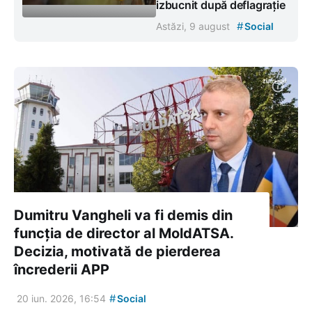
izbucnit după deflagrație
#
Astăzi, 9 august
Social
Dumitru Vangheli va fi demis din
funcția de director al MoldATSA.
Decizia, motivată de pierderea
încrederii APP
#
20 iun. 2026, 16:54
Social