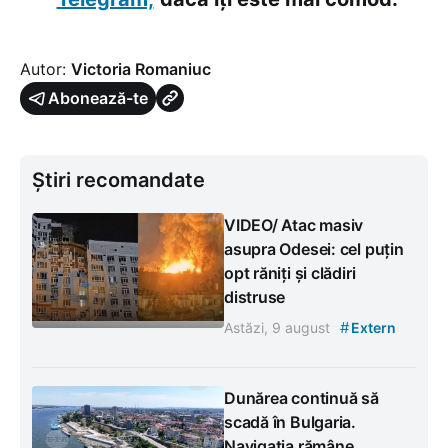
Autor:
Victoria Romaniuc
Abonează-te
Știri recomandate
VIDEO/ Atac masiv
asupra Odesei: cel puțin
opt răniți și clădiri
distruse
#
Astăzi, 9 august
Extern
Dunărea continuă să
scadă în Bulgaria.
Navigația rămâne