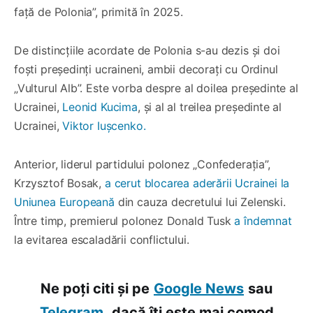
față de Polonia”, primită în 2025.
De distincțiile acordate de Polonia s-au dezis și doi
foști președinți ucraineni, ambii decorați cu Ordinul
„Vulturul Alb”. Este vorba despre al doilea președinte al
Ucrainei,
Leonid Kucima
, și al al treilea președinte al
Ucrainei,
Viktor Iușcenko.
Anterior, liderul partidului polonez „Confederația”,
Krzysztof Bosak,
a cerut blocarea aderării Ucrainei la
Uniunea Europeană
din cauza decretului lui Zelenski.
Între timp, premierul polonez Donald Tusk
a îndemnat
la evitarea escaladării conflictului.
Ne poți citi și pe
Google News
sau
Telegram,
dacă îți este mai comod.