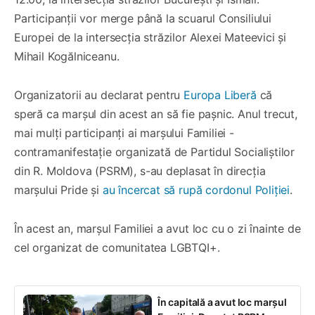
Participanții vor merge până la scuarul Consiliului
Europei de la intersecția străzilor Alexei Mateevici și
Mihail Kogălniceanu.
Organizatorii au declarat pentru
Europa Liberă
că
speră ca marșul din acest an să fie pașnic. Anul trecut,
mai mulți participanți ai marșului Familiei -
contramanifestație organizată de Partidul Socialiștilor
din R. Moldova (PSRM), s-au deplasat în direcția
marșului Pride și
au încercat să rupă cordonul Poliției
.
În acest an, marșul Familiei a avut loc cu o zi înainte de
cel organizat de comunitatea LGBTQI+.
În capitală a avut loc marșul