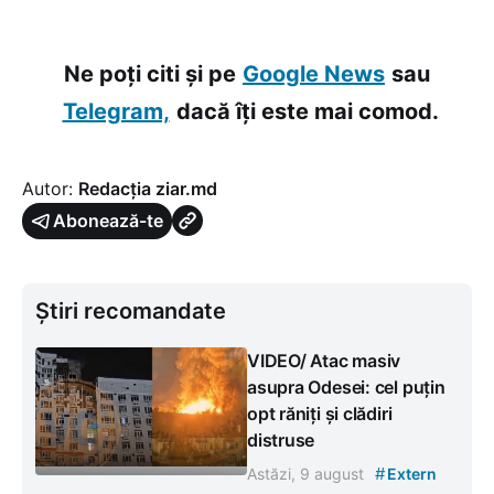
Ne poți citi și pe
Google News
sau
Telegram,
dacă îți este mai comod.
Autor:
Redacția ziar.md
Abonează-te
Știri recomandate
VIDEO/ Atac masiv
asupra Odesei: cel puțin
opt răniți și clădiri
distruse
#
Astăzi, 9 august
Extern