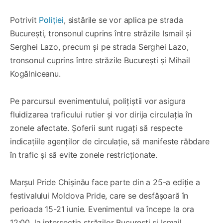
Potrivit
Poliției
, sistările se vor aplica pe strada
București, tronsonul cuprins între străzile Ismail și
Serghei Lazo, precum și pe strada Serghei Lazo,
tronsonul cuprins între străzile București și Mihail
Kogălniceanu.
Pe parcursul evenimentului, polițiștii vor asigura
fluidizarea traficului rutier și vor dirija circulația în
zonele afectate. Șoferii sunt rugați să respecte
indicațiile agenților de circulație, să manifeste răbdare
în trafic și să evite zonele restricționate.
Marșul Pride Chișinău face parte din a 25-a ediție a
festivalului Moldova Pride, care se desfășoară în
perioada 15-21 iunie. Evenimentul va începe la ora
12:00, la intersecția străzilor București și Ismail.