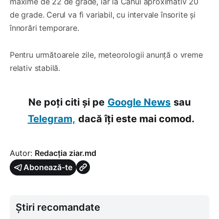
maxime de 22 de grade, iar la Cahul aproximativ 20
de grade. Cerul va fi variabil, cu intervale însorite și
înnorări temporare.
Pentru următoarele zile, meteorologii anunță o vreme
relativ stabilă.
Ne poți citi și pe
Google News
sau
Telegram,
dacă îți este mai comod.
Autor:
Redacția ziar.md
Abonează-te
Știri recomandate