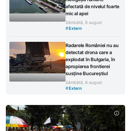
afectată de nivelul foarte
mic al apei
Sâmbătă, 8 august
#
Extern
Radarele României nu au
detectat drona care a
explodat în Bulgaria, în
apropierea frontierei
susține Bucureștiul
Sâmbătă, 8 august
#
Extern