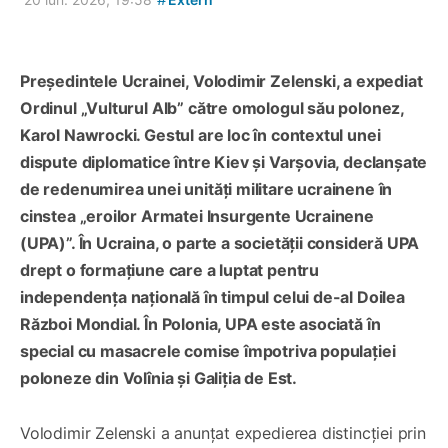
Președintele Ucrainei, Volodimir Zelenski, a expediat
Ordinul „Vulturul Alb” către omologul său polonez,
Karol Nawrocki. Gestul are loc în contextul unei
dispute diplomatice între Kiev și Varșovia, declanșate
de redenumirea unei unități militare ucrainene în
cinstea „eroilor Armatei Insurgente Ucrainene
(UPA)”. În Ucraina, o parte a societății consideră UPA
drept o formațiune care a luptat pentru
independența națională în timpul celui de-al Doilea
Război Mondial. În Polonia, UPA este asociată în
special cu masacrele comise împotriva populației
poloneze din Volînia și Galiția de Est.
Volodimir Zelenski a anunțat expedierea distincției prin