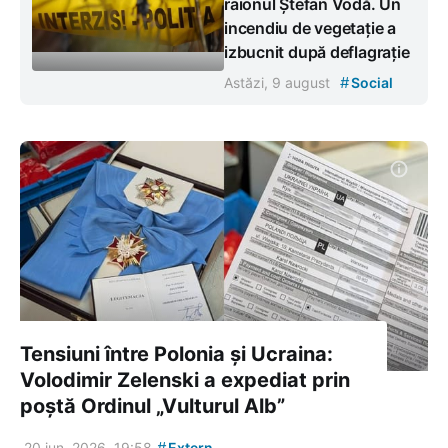
raionul Ștefan Vodă. Un
incendiu de vegetație a
izbucnit după deflagrație
#
Astăzi, 9 august
Social
Tensiuni între Polonia și Ucraina:
Volodimir Zelenski a expediat prin
poștă Ordinul „Vulturul Alb”
#
20 iun. 2026, 19:58
Extern