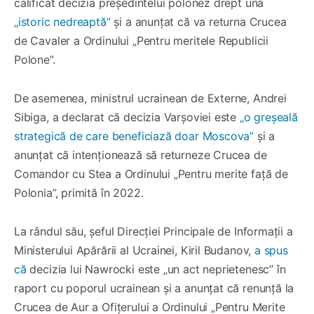
calificat decizia președintelui polonez drept una
„istoric nedreaptă”
și a anunțat că va returna Crucea
de Cavaler a Ordinului „Pentru meritele Republicii
Polone”.
De asemenea, ministrul ucrainean de Externe, Andrei
Sibiga, a declarat că decizia Varșoviei este
„o greșeală
strategică de care beneficiază doar Moscova”
și a
anunțat că intenționează să returneze Crucea de
Comandor cu Stea a Ordinului „Pentru merite față de
Polonia”, primită în 2022.
La rândul său, șeful Direcției Principale de Informații a
Ministerului Apărării al Ucrainei, Kiril Budanov,
a spus
că
decizia lui Nawrocki este „un act neprietenesc” în
raport cu poporul ucrainean și a anunțat că renunță la
Crucea de Aur a Ofițerului a Ordinului „Pentru Merite