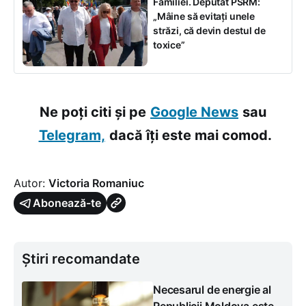
Familiei. Deputat PSRM:
„Mâine să evitați unele
străzi, că devin destul de
toxice”
Ne poți citi și pe
Google News
sau
Telegram,
dacă îți este mai comod.
Autor:
Victoria Romaniuc
Abonează-te
Știri recomandate
Necesarul de energie al
Republicii Moldova este