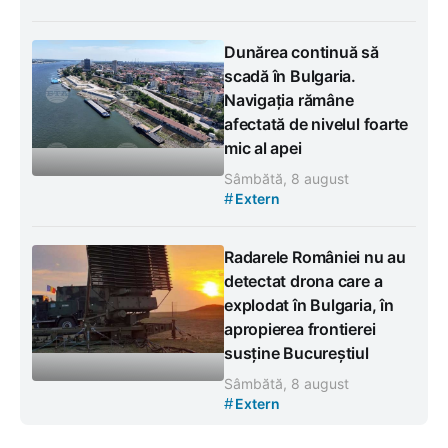
Dunărea continuă să
scadă în Bulgaria.
Navigația rămâne
afectată de nivelul foarte
mic al apei
Sâmbătă, 8 august
#
Extern
Radarele României nu au
detectat drona care a
explodat în Bulgaria, în
apropierea frontierei
susține Bucureștiul
Sâmbătă, 8 august
#
Extern