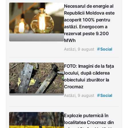
Necesarul de energie al
Republicii Moldova este
acoperit 100% pentru
astăzi. Energocom a
rezervat peste 9.200
MWh
#
Astăzi, 9 august
Social
FOTO: Imagini de la fața
locului, după căderea
obiectului zburător la
Crocmaz
#
Astăzi, 9 august
Social
Explozie puternică în
localitatea Crocmaz din