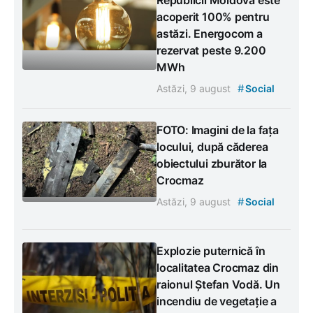
acoperit 100% pentru
astăzi. Energocom a
rezervat peste 9.200
MWh
#
Astăzi, 9 august
Social
FOTO: Imagini de la fața
locului, după căderea
obiectului zburător la
Crocmaz
#
Astăzi, 9 august
Social
Explozie puternică în
localitatea Crocmaz din
raionul Ștefan Vodă. Un
incendiu de vegetație a