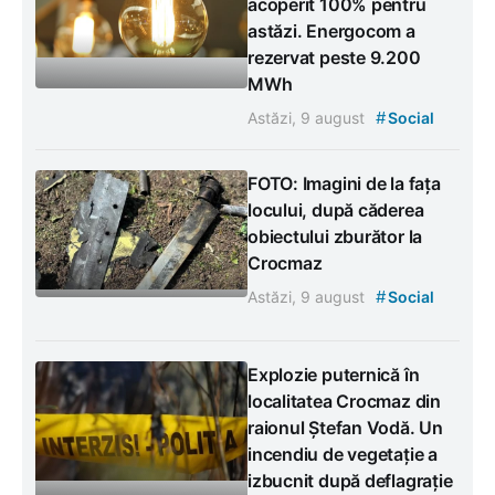
acoperit 100% pentru
astăzi. Energocom a
rezervat peste 9.200
MWh
#
Astăzi, 9 august
Social
FOTO: Imagini de la fața
locului, după căderea
obiectului zburător la
Crocmaz
#
Astăzi, 9 august
Social
Explozie puternică în
localitatea Crocmaz din
raionul Ștefan Vodă. Un
incendiu de vegetație a
izbucnit după deflagrație