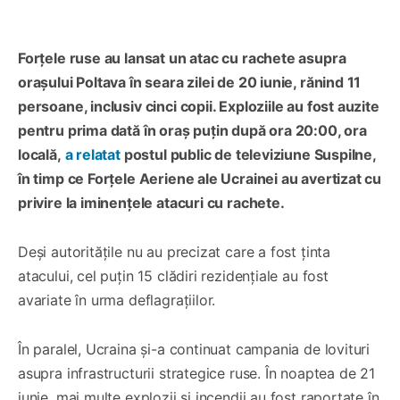
Forțele ruse au lansat un atac cu rachete asupra
orașului Poltava în seara zilei de 20 iunie, rănind 11
persoane, inclusiv cinci copii. Exploziile au fost auzite
pentru prima dată în oraș puțin după ora 20:00, ora
locală,
a relatat
postul public de televiziune Suspilne,
în timp ce Forțele Aeriene ale Ucrainei au avertizat cu
privire la iminențele atacuri cu rachete.
Deși autoritățile nu au precizat care a fost ținta
atacului, cel puțin 15 clădiri rezidențiale au fost
avariate în urma deflagrațiilor.
În paralel, Ucraina și-a continuat campania de lovituri
asupra infrastructurii strategice ruse. În noaptea de 21
iunie, mai multe explozii și incendii au fost raportate în