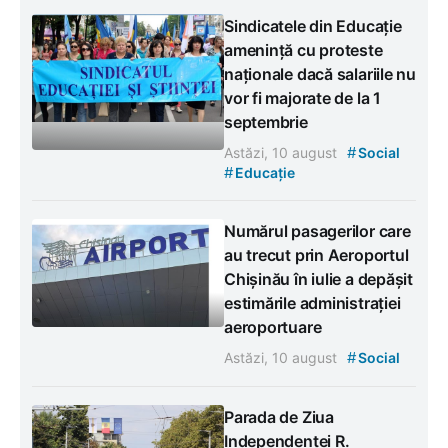
Sindicatele din Educație
amenință cu proteste
naționale dacă salariile nu
vor fi majorate de la 1
septembrie
#
Astăzi, 10 august
Social
#
Educație
Numărul pasagerilor care
au trecut prin Aeroportul
Chișinău în iulie a depășit
estimările administrației
aeroportuare
#
Astăzi, 10 august
Social
Parada de Ziua
Independenței R.