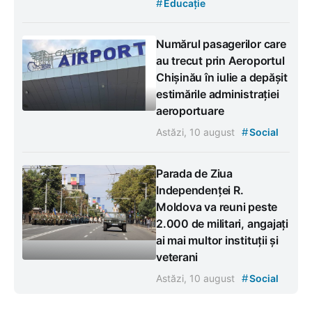
#
Educație
Numărul pasagerilor care
au trecut prin Aeroportul
Chișinău în iulie a depășit
estimările administrației
aeroportuare
#
Astăzi, 10 august
Social
Parada de Ziua
Independenței R.
Moldova va reuni peste
2.000 de militari, angajați
ai mai multor instituții și
veterani
#
Astăzi, 10 august
Social