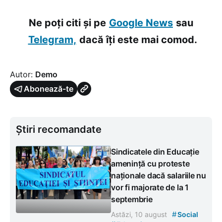
Ne poți citi și pe
Google News
sau
Telegram,
dacă îți este mai comod.
Autor:
Demo
Abonează-te
Știri recomandate
Sindicatele din Educație
amenință cu proteste
naționale dacă salariile nu
vor fi majorate de la 1
septembrie
#
Astăzi, 10 august
Social