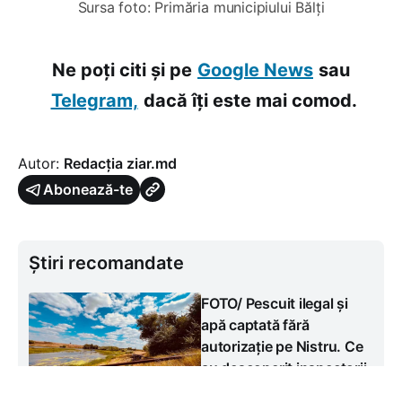
Sursa foto: Primăria municipiului Bălți
Ne poți citi și pe
Google News
sau
Telegram,
dacă îți este mai comod.
Autor:
Redacția ziar.md
Abonează-te
Știri recomandate
FOTO/ Pescuit ilegal și
apă captată fără
autorizație pe Nistru. Ce
au descoperit inspectorii
de mediu