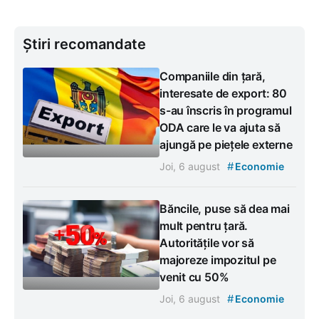
Știri recomandate
Companiile din țară,
interesate de export: 80
s-au înscris în programul
ODA care le va ajuta să
ajungă pe piețele externe
#
Joi, 6 august
Economie
Băncile, puse să dea mai
mult pentru țară.
Autoritățile vor să
majoreze impozitul pe
venit cu 50%
#
Joi, 6 august
Economie