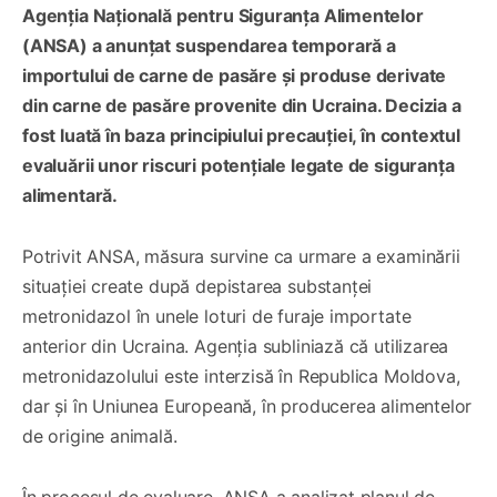
Agenția Națională pentru Siguranța Alimentelor
(ANSA) a anunțat suspendarea temporară a
importului de carne de pasăre și produse derivate
din carne de pasăre provenite din Ucraina. Decizia a
fost luată în baza principiului precauției, în contextul
evaluării unor riscuri potențiale legate de siguranța
alimentară.
Potrivit ANSA, măsura survine ca urmare a examinării
situației create după depistarea substanței
metronidazol în unele loturi de furaje importate
anterior din Ucraina. Agenția subliniază că utilizarea
metronidazolului este interzisă în Republica Moldova,
dar și în Uniunea Europeană, în producerea alimentelor
de origine animală.
În procesul de evaluare, ANSA a analizat planul de