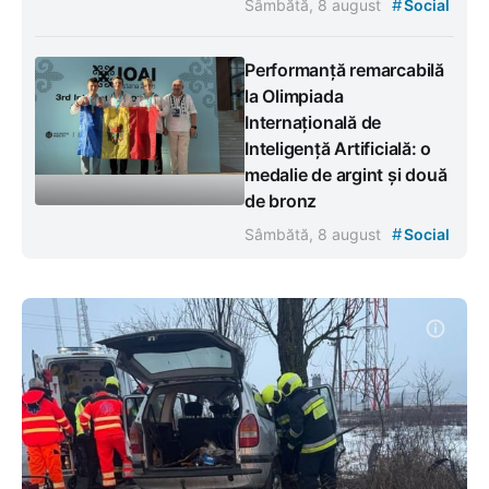
#
Sâmbătă, 8 august
Social
Performanță remarcabilă
la Olimpiada
Internațională de
Inteligență Artificială: o
medalie de argint și două
de bronz
#
Sâmbătă, 8 august
Social