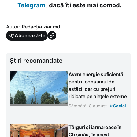
Telegram,
dacă îți este mai comod.
Autor:
Redacția ziar.md
Abonează-te
Știri recomandate
Avem energie suficientă
pentru consumul de
astăzi, dar cu prețuri
ridicate pe piețele externe
#
Sâmbătă, 8 august
Social
Târguri și iarmaroace în
Chișinău, în acest