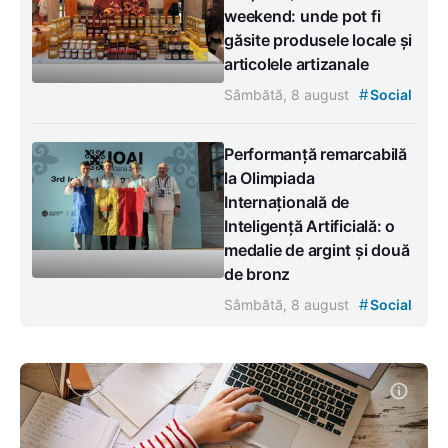
weekend: unde pot fi
găsite produsele locale și
articolele artizanale
#
Sâmbătă, 8 august
Social
Performanță remarcabilă
la Olimpiada
Internațională de
Inteligență Artificială: o
medalie de argint și două
de bronz
#
Sâmbătă, 8 august
Social