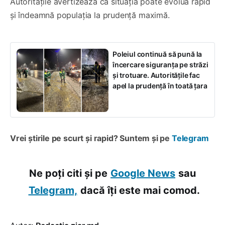
Autoritățile avertizează că situația poate evolua rapid
și îndeamnă populația la prudență maximă.
Poleiul continuă să pună la
încercare siguranța pe străzi
și trotuare. Autoritățile fac
apel la prudență în toată țara
Vrei știrile pe scurt și rapid? Suntem și pe
Telegram
Ne poți citi și pe
Google News
sau
Telegram,
dacă îți este mai comod.