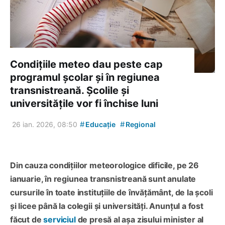
Condițiile meteo dau peste cap
programul școlar și în regiunea
transnistreană. Școlile și
universitățile vor fi închise luni
#
#
26 ian. 2026, 08:50
Educație
Regional
Din cauza condițiilor meteorologice dificile, pe 26
ianuarie, în regiunea transnistreană sunt anulate
cursurile în toate instituțiile de învățământ, de la școli
și licee până la colegii și universități. Anunțul a fost
făcut de
serviciul
de presă al așa zisului minister al