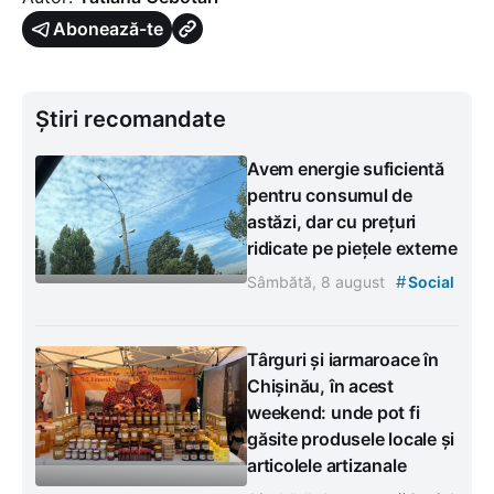
Abonează-te
Știri recomandate
Avem energie suficientă
pentru consumul de
astăzi, dar cu prețuri
ridicate pe piețele externe
#
Sâmbătă, 8 august
Social
Târguri și iarmaroace în
Chișinău, în acest
weekend: unde pot fi
găsite produsele locale și
articolele artizanale