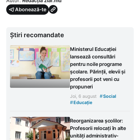
Autor:
Redacția ziar.md
Abonează-te
Știri recomandate
Ministerul Educației
lansează consultări
pentru noile programe
școlare. Părinții, elevii și
profesorii pot veni cu
propuneri
#
Joi, 6 august
Social
#
Educație
Reorganizarea școlilor:
Profesorii relocați în alte
unități administrativ-