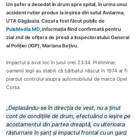
Un șofer a decedat în drum spre spital, în urma unui
accident rutier produs la ieșirea din satul Avdarma,
UTA Găgăuzia. Cazul a fost făcut public de
PulsMedia.MD
, informația fiind confirmată pentru
ziar.md de ofițera de presă a Inspectoratului General
al Poliției (IGP), Mariana Bețivu.
Impactul a avut loc în jurul orei 23:34. Preliminar,
oamenii legii au stabili că bărbatul născut în 1974 ar fi
pierdut controlul asupra automobilului de marca Opel
Corsa.
„Deplasându-se în direcția de vest, nu a ținut
cont de condițiile de drum, efectuând o ieșire pe
acostamentul din partea dreaptă, cu ulterioara
răsturnare în șanț și impactul frontal cu un gard