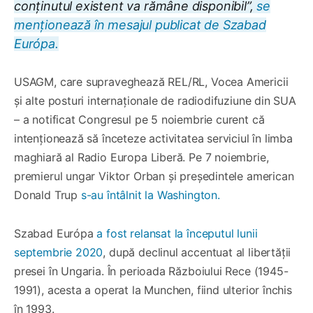
conținutul existent va rămâne disponibil”,
se
menționează în mesajul publicat de Szabad
Európa.
USAGM, care supraveghează REL/RL, Vocea Americii
și alte posturi internaționale de radiodifuziune din SUA
– a notificat Congresul pe 5 noiembrie curent că
intenționează să înceteze activitatea serviciul în limba
maghiară al Radio Europa Liberă. Pe 7 noiembrie,
premierul ungar Viktor Orban și președintele american
Donald Trup
s-au întâlnit la Washington.
Szabad Európa
a fost relansat la începutul lunii
septembrie 2020
, după declinul accentuat al libertății
presei în Ungaria. În perioada Războiului Rece (1945-
1991), acesta a operat la Munchen, fiind ulterior închis
în 1993.