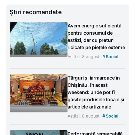
Știri recomandate
Avem energie suficientă
pentru consumul de
astăzi, dar cu prețuri
ridicate pe piețele externe
#
Astăzi, 8 august
Social
Târguri și iarmaroace în
Chișinău, în acest
weekend: unde pot fi
găsite produsele locale și
articolele artizanale
#
Astăzi, 8 august
Social
Performanță remarcabilă