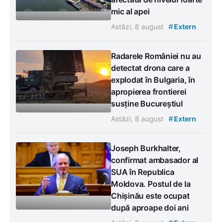
mic al apei
#
Astăzi, 8 august
Extern
Radarele României nu au
detectat drona care a
explodat în Bulgaria, în
apropierea frontierei
susține Bucureștiul
#
Astăzi, 8 august
Extern
Joseph Burkhalter,
confirmat ambasador al
SUA în Republica
Moldova. Postul de la
Chișinău este ocupat
după aproape doi ani