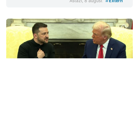
#
Astăzi, 8 august
Extern
Ucraina are o săptămână pentru a
răspunde planului de pace al SUA
#
21 nov. 2025, 11:15
Extern
Ucraina are la dispoziție o săptămână, până pe 27