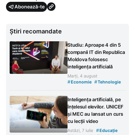
Abonează-te
Știri recomandate
Studiu: Aproape 4 din 5
companii IT din Republica
Moldova folosesc
inteligența artificială
Marți, 4 august
#
#
Economie
Tehnologie
Inteligența artificială, pe
înțelesul elevilor. UNICEF
și MEC au lansat un curs
cu lecții video
#
Astăzi, 7 iulie
Educație