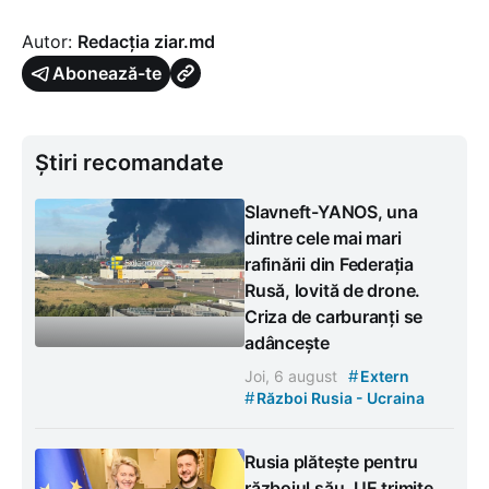
Autor:
Redacția ziar.md
Abonează-te
Știri recomandate
Slavneft-YANOS, una
dintre cele mai mari
rafinării din Federația
Rusă, lovită de drone.
Criza de carburanți se
adâncește
#
Joi, 6 august
Extern
#
Război Rusia - Ucraina
Rusia plătește pentru
războiul său. UE trimite