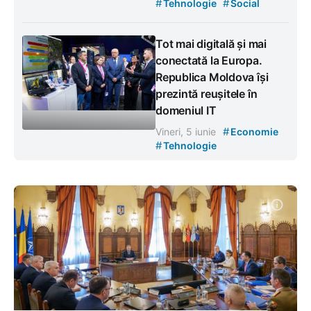
#
#
Tehnologie
Social
Tot mai digitală și mai
conectată la Europa.
Republica Moldova își
prezintă reușitele în
domeniul IT
#
Vineri, 5 iunie
Economie
#
Tehnologie