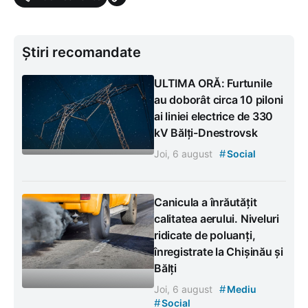
Știri recomandate
ULTIMA ORĂ: Furtunile
au doborât circa 10 piloni
ai liniei electrice de 330
kV Bălți-Dnestrovsk
#
Joi, 6 august
Social
Canicula a înrăutățit
calitatea aerului. Niveluri
ridicate de poluanți,
înregistrate la Chișinău și
Bălți
#
Joi, 6 august
Mediu
#
Social