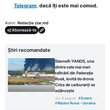
Telegram,
dacă îți este mai comod.
Autor:
Redacția ziar.md
Abonează-te
Știri recomandate
Slavneft-YANOS, una
dintre cele mai mari
rafinării din Federația
Rusă, lovită de drone.
Criza de carburanți se
adâncește
#
Joi, 6 august
Extern
#
Război Rusia - Ucraina