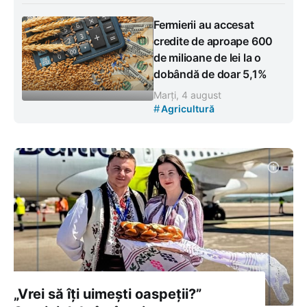
Fermierii au accesat
credite de aproape 600
de milioane de lei la o
dobândă de doar 5,1%
Marți, 4 august
#
Agricultură
„Vrei să îți uimești oaspeții?”