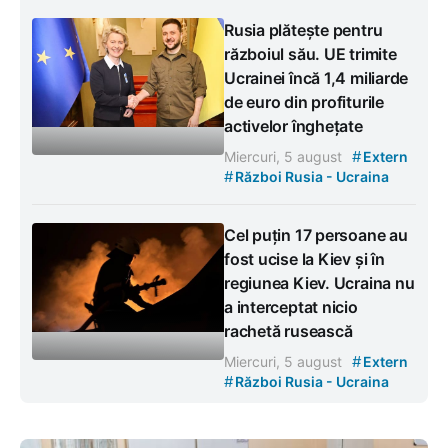
Rusia plătește pentru
războiul său. UE trimite
Ucrainei încă 1,4 miliarde
de euro din profiturile
activelor înghețate
#
Miercuri, 5 august
Extern
#
Război Rusia - Ucraina
Cel puțin 17 persoane au
fost ucise la Kiev și în
regiunea Kiev. Ucraina nu
a interceptat nicio
rachetă rusească
#
Miercuri, 5 august
Extern
#
Război Rusia - Ucraina