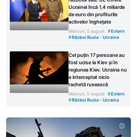
Ucrainei încă 1,4 miliarde
de euro din profiturile
activelor înghețate
#
Miercuri, 5 august
Extern
#
Război Rusia - Ucraina
Cel puțin 17 persoane au
fost ucise la Kiev și în
regiunea Kiev. Ucraina nu
a interceptat nicio
rachetă rusească
#
Miercuri, 5 august
Extern
#
Război Rusia - Ucraina