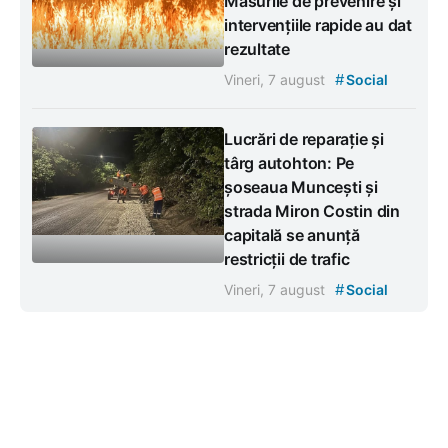
Măsurile de prevenire și
intervențiile rapide au dat
rezultate
#
Vineri, 7 august
Social
Lucrări de reparație și
târg autohton: Pe
șoseaua Muncești și
strada Miron Costin din
capitală se anunță
restricții de trafic
#
Vineri, 7 august
Social