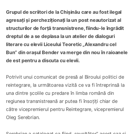
Grupul de scriitori de la Chișinău care au fost ilegal
agresați și percheziționați la un post neautorizat al
structurilor de forță transnistrene, fiindu-le îngrădit
dreptul de a se deplasa la un atelier de dialoguri
literare cu elevii Liceului Teoretic „Alexandru cel
Bun” din orașul Bender va merge din nou în raioanele
de est pentru a discuta cu elevii.
Potrivit unui comunicat de presă al Biroului politici de
reintegrare, la următoarea vizită ce va fi întreprinsă la
una dintre școlile cu predare în limba română din
regiunea transnistreană ar putea fi însoțiți chiar de
către vicepremierul pentru Reintegrare, vicepremierul
Oleg Serebrian.
Serebrian a catalogat ca fiind „revoltător” acest caz și