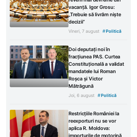
vacanță. Igor Grosu:
„Trebuie să livrăm niște
decizii”
#
Vineri, 7 august
Politică
Doi deputați noi în
fracțiunea PAS. Curtea
Constituțională a validat
mandatele lui Roman
Roșca și Victor
Mătrăgună
#
Joi, 6 august
Politică
Restricțiile României la
reexporturi nu se vor
aplica R. Moldova:
importurile de motorină