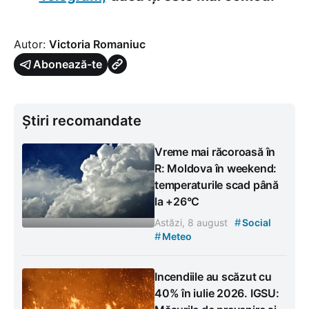
Autor:
Victoria Romaniuc
Abonează-te
Știri recomandate
Vreme mai răcoroasă în
R: Moldova în weekend:
temperaturile scad până
la +26°C
#
Astăzi, 8 august
Social
#
Meteo
Incendiile au scăzut cu
40% în iulie 2026. IGSU: