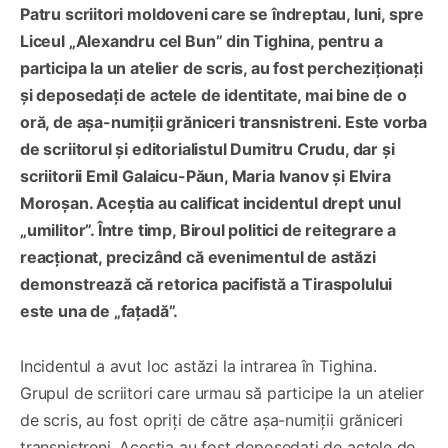
Patru scriitori moldoveni care se îndreptau, luni, spre
Liceul „Alexandru cel Bun” din Tighina, pentru a
participa la un atelier de scris, au fost percheziționați
și deposedați de actele de identitate, mai bine de o
oră, de așa-numiții grăniceri transnistreni. Este vorba
de scriitorul și editorialistul Dumitru Crudu, dar și
scriitorii Emil Galaicu-Păun, Maria Ivanov și Elvira
Moroșan. Aceștia au calificat incidentul drept unul
„umilitor”. Între timp, Biroul politici de reitegrare a
reacționat, precizând că evenimentul de astăzi
demonstrează că retorica pacifistă a Tiraspolului
este una de „fațadă”.
Incidentul a avut loc astăzi la intrarea în Tighina.
Grupul de scriitori care urmau să participe la un atelier
de scris, au fost opriți de către așa-numiții grăniceri
transnistreni. Aceștia au fost deposedați de actele de