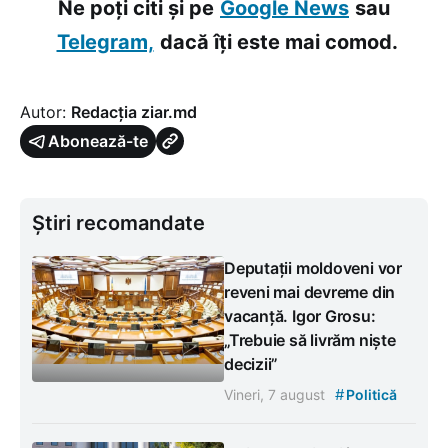
Ne poți citi și pe
Google News
sau
Telegram,
dacă îți este mai comod.
Autor:
Redacția ziar.md
Abonează-te
Știri recomandate
Deputații moldoveni vor
reveni mai devreme din
vacanță. Igor Grosu:
„Trebuie să livrăm niște
decizii”
#
Vineri, 7 august
Politică