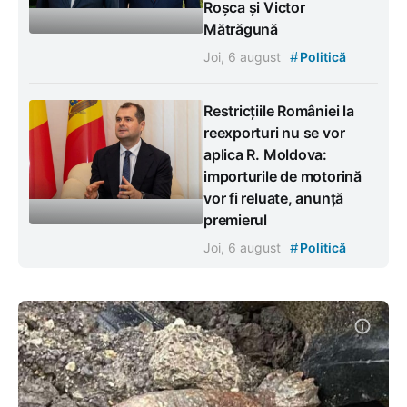
Roșca și Victor
Mătrăgună
#
Joi, 6 august
Politică
Restricțiile României la
reexporturi nu se vor
aplica R. Moldova:
importurile de motorină
vor fi reluate, anunță
premierul
#
Joi, 6 august
Politică