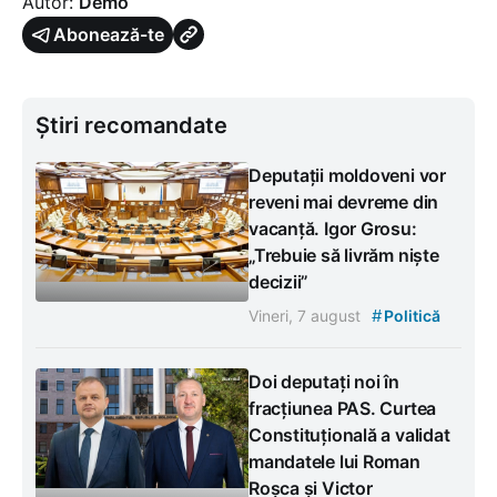
Autor:
Demo
Abonează-te
Știri recomandate
Deputații moldoveni vor
reveni mai devreme din
vacanță. Igor Grosu:
„Trebuie să livrăm niște
decizii”
#
Vineri, 7 august
Politică
Doi deputați noi în
fracțiunea PAS. Curtea
Constituțională a validat
mandatele lui Roman
Roșca și Victor