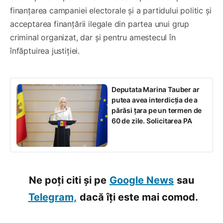
finanțarea campaniei electorale și a partidului politic și
acceptarea finanțării ilegale din partea unui grup
criminal organizat, dar și pentru amestecul în
înfăptuirea justiției.
Deputata Marina Tauber ar
putea avea interdicția de a
părăsi țara pe un termen de
60 de zile. Solicitarea PA
Ne poți citi și pe
Google News
sau
Telegram,
dacă îți este mai comod.