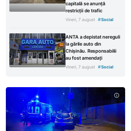
capitală se anunță
restricții de trafic
#
Vineri, 7 august
Social
ANTA a depistat nereguli
la gările auto din
Chișinău. Responsabilii
au fost amendați
#
Vineri, 7 august
Social