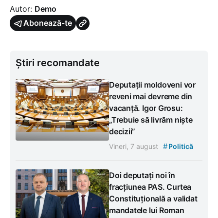
Autor:
Demo
Abonează-te
Știri recomandate
Deputații moldoveni vor
reveni mai devreme din
vacanță. Igor Grosu:
„Trebuie să livrăm niște
decizii”
#
Vineri, 7 august
Politică
Doi deputați noi în
fracțiunea PAS. Curtea
Constituțională a validat
mandatele lui Roman