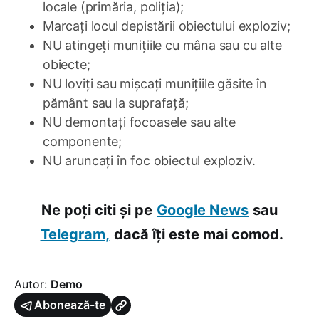
locale (primăria, poliția);
Marcați locul depistării obiectului exploziv;
NU atingeți munițiile cu mâna sau cu alte
obiecte;
NU loviți sau mișcați munițiile găsite în
pământ sau la suprafață;
NU demontați focoasele sau alte
componente;
NU aruncați în foc obiectul exploziv.
Ne poți citi și pe
Google News
sau
Telegram,
dacă îți este mai comod.
Autor:
Demo
Abonează-te