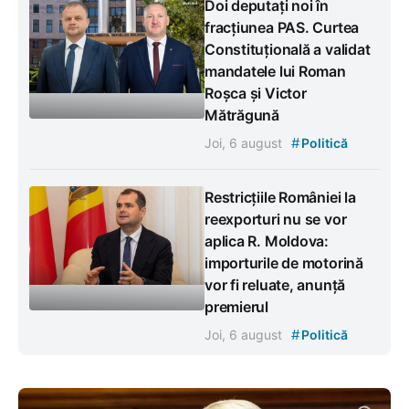
Doi deputați noi în
fracțiunea PAS. Curtea
Constituțională a validat
mandatele lui Roman
Roșca și Victor
Mătrăgună
#
Joi, 6 august
Politică
Restricțiile României la
reexporturi nu se vor
aplica R. Moldova:
importurile de motorină
vor fi reluate, anunță
premierul
#
Joi, 6 august
Politică