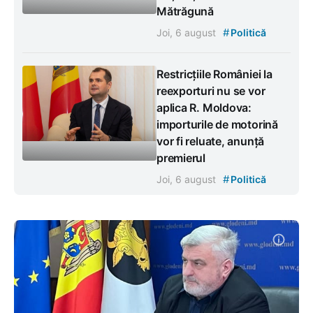
Mătrăgună
#
Joi, 6 august
Politică
Restricțiile României la
reexporturi nu se vor
aplica R. Moldova:
importurile de motorină
vor fi reluate, anunță
premierul
#
Joi, 6 august
Politică