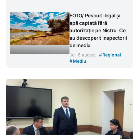
FOTO/ Pescuit ilegal și
apă captată fără
autorizație pe Nistru. Ce
au descoperit inspectorii
de mediu
#
Joi, 6 august
Regional
#
Mediu