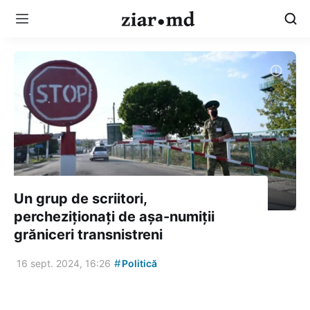
Un grup de scriitori,
percheziționați de așa-numiții
grăniceri transnistreni
#
16 sept. 2024, 16:26
Politică