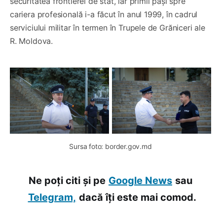
securitatea frontierei de stat, iar primii pași spre
cariera profesională i-a făcut în anul 1999, în cadrul
serviciului militar în termen în Trupele de Grăniceri ale
R. Moldova.
Sursa foto: border.gov.md
Ne poți citi și pe
Google News
sau
Telegram,
dacă îți este mai comod.