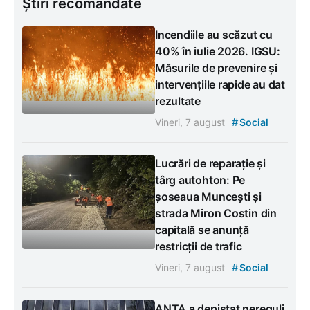
Știri recomandate
Incendiile au scăzut cu
40% în iulie 2026. IGSU:
Măsurile de prevenire și
intervențiile rapide au dat
rezultate
#
Vineri, 7 august
Social
Lucrări de reparație și
târg autohton: Pe
șoseaua Muncești și
strada Miron Costin din
capitală se anunță
restricții de trafic
#
Vineri, 7 august
Social
ANTA a depistat nereguli