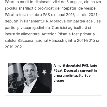
Păsat, a murit în dimineața zilei de 5 august, din cauza
șocului anafilactic provocat de înțepături de viespe.
Păsat a fost membru PAS din anul 2016, iar din 2021 –
deputat în Parlamentul R. Moldova din partea aceluiași
partid și vicepreședinte al Comisiei agricultură și
industrie alimentară. Anterior, Păsat a fost primar al
satului Bălceana (raionul Hâncești), între 2011-2015 și
2019-2021.
A murit deputatul PAS, Iurie
Păsat. Decesul a survenit în
urma unei înțepături de
viespe