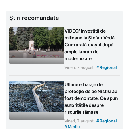
Știri recomandate
VIDEO/ Investiții de
milioane la Ștefan Vodă.
Cum arată orașul după
ample lucrări de
modernizare
#
Vineri, 7 august
Regional
Ultimele baraje de
protecție de pe Nistru au
fost demontate. Ce spun
autoritățile despre
riscurile rămase
#
Vineri, 7 august
Regional
#
Mediu