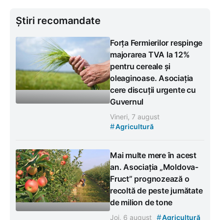
Știri recomandate
Forța Fermierilor respinge
majorarea TVA la 12%
pentru cereale și
oleaginoase. Asociația
cere discuții urgente cu
Guvernul
Vineri, 7 august
#
Agricultură
Mai multe mere în acest
an. Asociația „Moldova-
Fruct” prognozează o
recoltă de peste jumătate
de milion de tone
#
Joi, 6 august
Agricultură