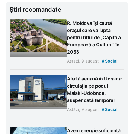
Știri recomandate
R. Moldova își caută
orașul care va lupta
pentru titlul de „Capitală
Europeană a Culturii” în
2033
#
Astăzi, 9 august
Social
Alertă aeriană în Ucraina:
circulația pe podul
Maiaki-Udobnoe,
suspendată temporar
#
Astăzi, 9 august
Social
Avem energie suficientă