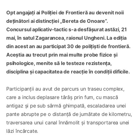
Opt angajați ai Poliției de Frontieră au devenit noii
deținători ai distincției „Bereta de Onoare”.
Concursul aplicativ-tactic s-a desfășurat astăzi, 21
mai, în satul Zagarancea, raionul Ungheni. La ediția
din acest an au participat 30 de polițiști de frontieră.
Aceștia au trecut prin mai multe probe fizice și
psihologice, menite să le testeze rezistența,
disciplina și capacitatea de reacție în condiții dificile.
Participanții au avut de parcurs un traseu complex,
care a inclus deplasare târâș prin fum, cu mască
antigaz și pe sub sârmă ghimpată, escaladarea unei
pante abrupte pe o distanță de jumătate de kilometru,
traversarea unui canal înnămolit și transportarea unei
lăzi încărcate.