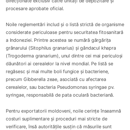
direcționate exclusiv către unități de depozitare și
procesare aprobate oficial.
Noile reglementări includ și o listă strictă de organisme
considerate periculoase pentru securitatea fitosanitară
a Indoneziei. Printre acestea se numără gărgărița
grânarului (Sitophilus granarius) și gândacul khapra
(Trogoderma granarium), unul dintre cei mai periculoși
dăunători ai cerealelor la nivel mondial. Pe listă se
regăsesc și mai multe boli fungice și bacteriene,
precum Gibberella zeae, asociată cu afectarea
cerealelor, sau bacteria Pseudomonas syringae pv.
syringae, responsabilă de pata oculară bacteriană.
Pentru exportatorii moldoveni, noile cerințe înseamnă
costuri suplimentare și proceduri mai stricte de
verificare, însă autoritățile susțin că măsurile sunt