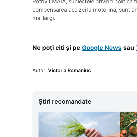
Potrivit MAIA, subiectele privind politica f
compensarea accizei la motorină, sunt anal
mai largi.
Ne poți citi și pe
Google News
sau
Autor:
Victoria Romaniuc
Știri recomandate