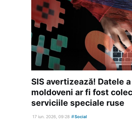
SIS avertizează! Datele a
moldoveni ar fi fost cole
serviciile speciale ruse
#
17 iun. 2026, 09:28
Social