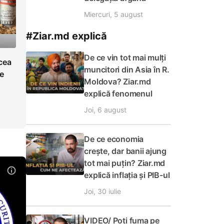
Miercuri, 5 august
#Ziar.md explică
De ce vin tot mai mulți
 cea
muncitori din Asia în R.
ge
Moldova? Ziar.md
explică fenomenul
Joi, 6 august
De ce economia
crește, dar banii ajung
tot mai puțin? Ziar.md
explică inflația și PIB-ul
Joi, 30 iulie
VIDEO/ Poți fuma pe