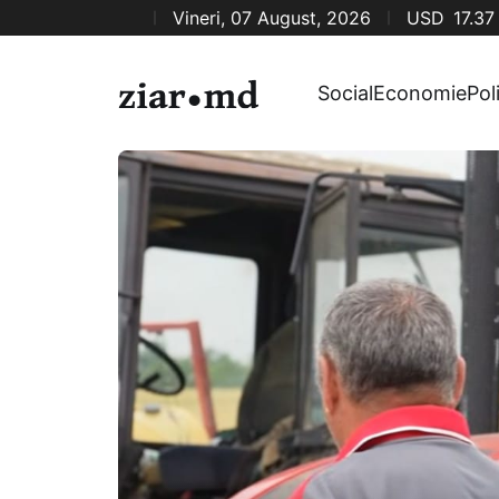
Vineri, 07 August, 2026
USD
17.37
Social
Economie
Pol