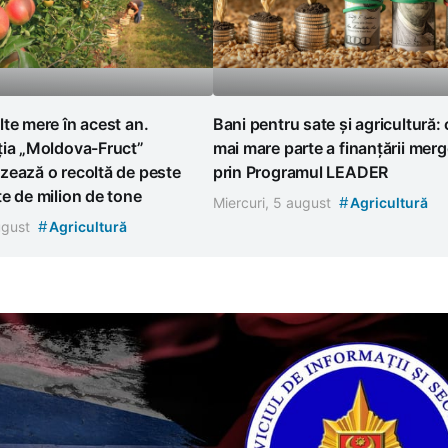
te mere în acest an.
Bani pentru sate și agricultură:
ția „Moldova-Fruct”
mai mare parte a finanțării mer
zează o recoltă de peste
prin Programul LEADER
e de milion de tone
#
Miercuri, 5 august
Agricultură
#
august
Agricultură