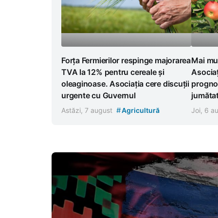
Forța Fermierilor respinge majorarea
Mai mul
TVA la 12% pentru cereale și
Asocia
oleaginoase. Asociația cere discuții
progno
urgente cu Guvernul
jumătat
#
Astăzi, 7 august
Agricultură
Joi, 6 