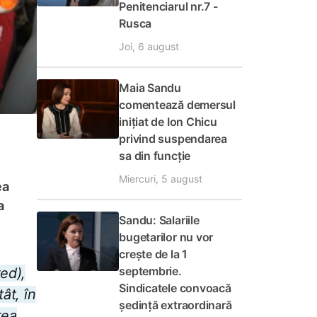
Penitenciarul nr.7 -
Rusca
Joi, 6 august
Maia Sandu
comentează demersul
inițiat de Ion Chicu
privind suspendarea
sa din funcție
Miercuri, 5 august
ea
a
Sandu: Salariile
bugetarilor nu vor
crește de la 1
septembrie.
red),
Sindicatele convoacă
ât, în
ședință extraordinară
rea