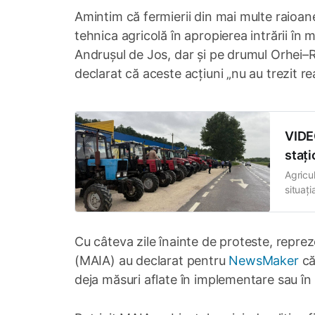
Amintim că fermierii din mai multe raioan
tehnica agricolă în apropierea intrării în 
Andrușul de Jos, dar și pe drumul Orhei–Re
declarat că aceste acțiuni „nu au trezit re
VIDEO
staț
Agricul
situați
trasee 
traseu
Cu câteva zile înainte de proteste, repreze
(MAIA) au declarat pentru
NewsMaker
că
deja măsuri aflate în implementare sau în pr