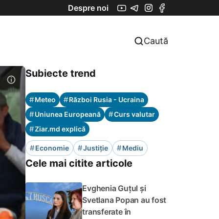
Despre noi
Caută
Subiecte trend
#
#
Meteo
Război Rusia - Ucraina
#
#
Uniunea Europeană
Curs valutar
#
Ziar.md explică
#
#
#
Economie
Justiție
Mediu
Cele mai citite articole
Evghenia Guțul și
Svetlana Popan au fost
transferate în