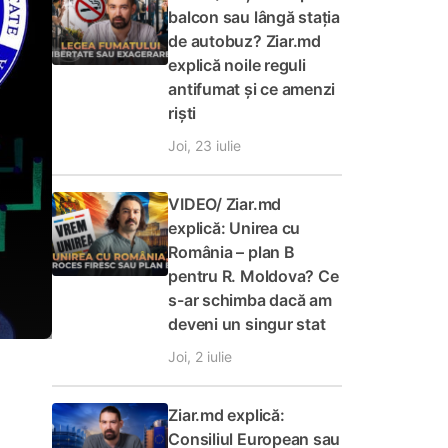
balcon sau lângă stația
de autobuz? Ziar.md
explică noile reguli
antifumat și ce amenzi
riști
Joi, 23 iulie
VIDEO/ Ziar.md
explică: Unirea cu
România – plan B
pentru R. Moldova? Ce
s-ar schimba dacă am
deveni un singur stat
Joi, 2 iulie
Ziar.md explică:
Consiliul European sau