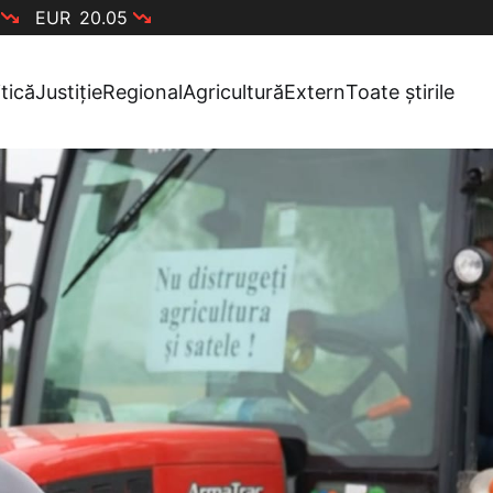
EUR
20.05
itică
Justiție
Regional
Agricultură
Extern
Toate știrile