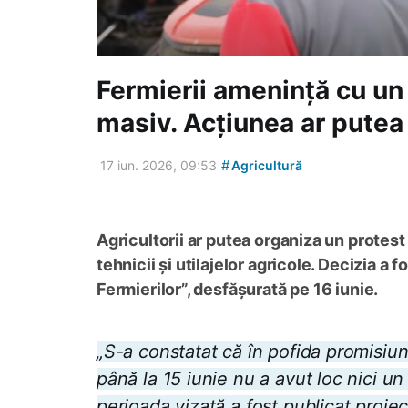
Fermierii amenință cu un
masiv. Acțiunea ar putea 
#
17 iun. 2026, 09:53
Agricultură
Agricultorii ar putea organiza un protes
tehnicii și utilajelor agricole. Decizia a 
Fermierilor”, desfășurată pe 16 iunie.
„S-a constatat că în pofida promisiuni
până la 15 iunie nu a avut loc nici un 
perioada vizată a fost publicat proiec