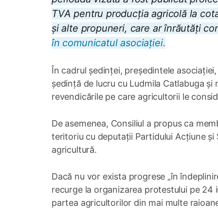
TVA pentru producția agricolă la co
și alte propuneri, care ar înrăutăți con
în comunicatul asociației.
În cadrul ședinței, președintele asociației
ședință de lucru cu Ludmila Catlabuga și m
revendicările pe care agricultorii le consi
De asemenea, Consiliul a propus ca membrii
teritoriu cu deputații Partidului Acțiune ș
agricultură.
Dacă nu vor exista progrese „în îndeplinire
recurge la organizarea protestului pe 24 iu
partea agricultorilor din mai multe raioan