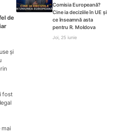
Comisia Europeană?
Cine ia deciziile în UE și
fel de
ce înseamnă asta
iar
pentru R. Moldova
Joi, 25 iunie
use și
u
rin
i fost
legal
e mai