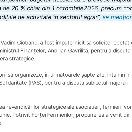
ta de 20 % chiar din 1 octombrie2026, precum co
dițiile de activitate în sectorul agrar”,
se mențio
, Vadim Ciobanu, a fost împuternicit să solicite repetat 
inistrul Finanțelor, Andrian Gavriliță, pentru a discuta
deră strategice.
 să organizeze, în următoarele șapte zile, întâlniri în
i Solidaritate (PAS), pentru a discuta subiectul majorării
a revendicărilor strategice ale asociației”, fermierii vor
nie. Potrivit Forței Fermierilor, propunerea a venit din
e.