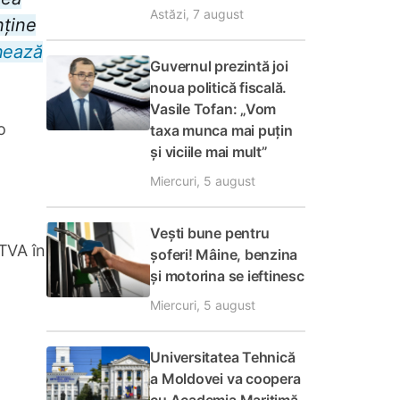
Astăzi, 7 august
nține
nează
Guvernul prezintă joi
noua politică fiscală.
Vasile Tofan: „Vom
o
taxa munca mai puțin
și viciile mai mult”
Miercuri, 5 august
Vești bune pentru
 TVA în
șoferi! Mâine, benzina
și motorina se ieftinesc
Miercuri, 5 august
Universitatea Tehnică
a Moldovei va coopera