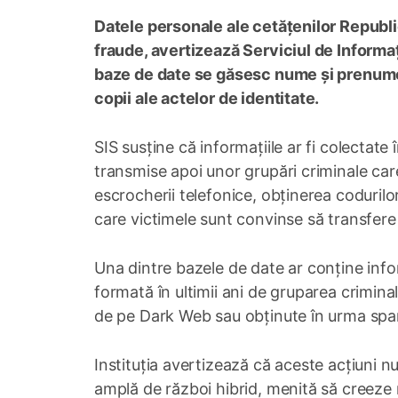
Datele personale ale cetățenilor Republici
fraude, avertizează Serviciul de Informați
baze de date se găsesc nume și prenume, 
copii ale actelor de identitate.
SIS susține că informațiile ar fi colectate
transmise apoi unor grupări criminale care 
escrocherii telefonice, obținerea codurilo
care victimele sunt convinse să transfer
Una dintre bazele de date ar conține infor
formată în ultimii ani de gruparea criminală
de pe Dark Web sau obținute în urma spar
Instituția avertizează că aceste acțiuni n
amplă de război hibrid, menită să creeze 