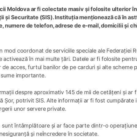
i Moldova ar fi colectate masiv și folosite ulterior în
i și Securitate (SIS). Instituția menționează că în ast
numere de telefon, adrese de e-mail, domicilii și ch
 în mod coordonat de serviciile speciale ale Federației R
activează în mai multe țări. Datele ar fi folosite pentr
r de acces, furtul banilor de pe carduri și alte scheme p
e sume importante.
mații despre aproximativ 145 de mii de cetățeni și ar f
 Șor, potrivit SIS. Alte informații ar fi fost cumpărate i
gerii unor servere private.
u sunt întâmplătoare și ar face parte dintr-o operațiun
nesiguranță și neîncredere în societate.