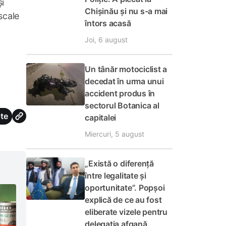
și
Chișinău și nu s-a mai
scale
întors acasă
Joi, 6 august
Un tânăr motociclist a
decedat în urma unui
accident produs în
sectorul Botanica al
te
capitalei
Miercuri, 5 august
„Există o diferență
între legalitate și
oportunitate”. Popșoi
explică de ce au fost
eliberate vizele pentru
delegația afgană