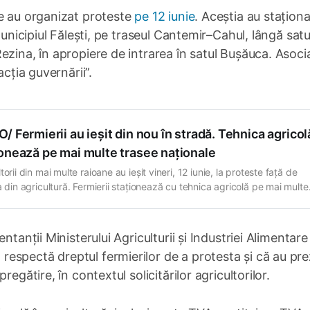
e au organizat proteste
pe 12 iunie
. Aceștia au stațion
municipiul Fălești, pe traseul Cantemir–Cahul, lângă satu
zina, în apropiere de intrarea în satul Bușăuca. Asocia
acția guvernării”.
/ Fermierii au ieșit din nou în stradă. Tehnica agricol
ionează pe mai multe trasee naționale
torii din mai multe raioane au ieșit vineri, 12 iunie, la proteste față de
a din agricultură. Fermierii staționează cu tehnica agricolă pe mai multe
din țară, și anume - la Fălești, în apropiere de intrarea în municipiu, pe
l Sculeni-Fălești; la Cahul, pe traseul Cantemir-Cahul, lângă satul Andru
ntanții Ministerului Agriculturii și Industriei Alimentare
 respectă dreptul fermierilor de a protesta și că au pr
egătire, în contextul solicitărilor agricultorilor.