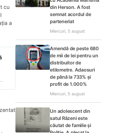
cu Academia Maritimă
at cu
din Herson. A fost
semnat acordul de
l
parteneriat
ția a
Miercuri, 5 august
Amendă de peste 680
de mii de lei pentru un
ă
distribuitor de
etilometre. Adaosuri
de până la 733% și
profit de 1.000%
șul
Miercuri, 5 august
ezentat
Un adolescent din
satul Răzeni este
căutat de familie și
Poliție. A plecat la