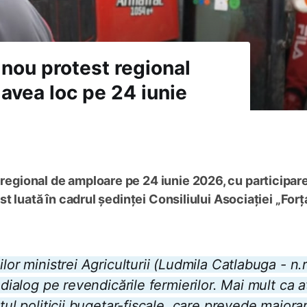
 nou protest regional
avea loc pe 24 iunie
t regional de amploare pe 24 iunie 2026, cu participar
fost luată în cadrul ședinței Consiliului Asociației „Forț
lor ministrei Agriculturii (Ludmila Catlabuga - n.
dialog pe revendicările fermierilor. Mai mult ca at
tul politicii bugetar-fiscale, care prevede majora