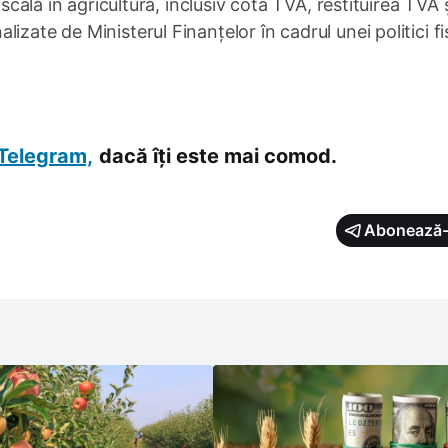
iscală în agricultură, inclusiv cota TVA, restituirea TVA 
izate de Ministerul Finanțelor în cadrul unei politici fi
Telegram,
dacă îți este mai comod.
Abonează-