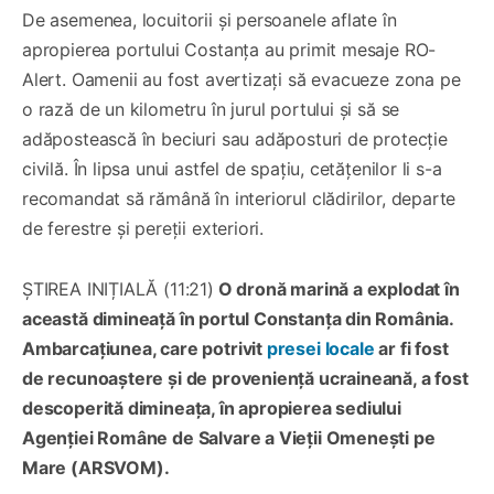
De asemenea, locuitorii și persoanele aflate în
apropierea portului Costanța au primit mesaje RO-
Alert. Oamenii au fost avertizați să evacueze zona pe
o rază de un kilometru în jurul portului și să se
adăpostească în beciuri sau adăposturi de protecție
civilă. În lipsa unui astfel de spațiu, cetățenilor li s-a
recomandat să rămână în interiorul clădirilor, departe
de ferestre și pereții exteriori.
ȘTIREA INIȚIALĂ (11:21)
O dronă marină a explodat în
această dimineață în portul Constanța din România.
Ambarcațiunea, care potrivit
presei locale
ar fi fost
de recunoaștere și de proveniență ucraineană, a fost
descoperită dimineața, în apropierea sediului
Agenției Române de Salvare a Vieții Omenești pe
Mare (ARSVOM).