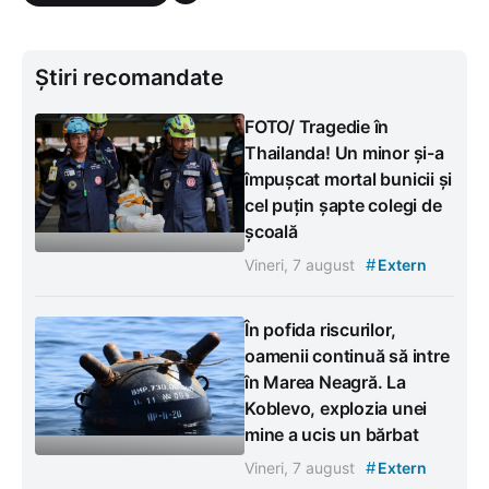
Știri recomandate
FOTO/ Tragedie în
Thailanda! Un minor și-a
împușcat mortal bunicii și
cel puțin șapte colegi de
școală
#
Vineri, 7 august
Extern
În pofida riscurilor,
oamenii continuă să intre
în Marea Neagră. La
Koblevo, explozia unei
mine a ucis un bărbat
#
Vineri, 7 august
Extern