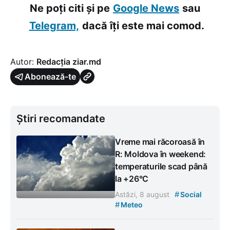
Ne poți citi și pe
Google News
sau
Telegram,
dacă îți este mai comod.
Autor:
Redacția ziar.md
Abonează-te
Știri recomandate
Vreme mai răcoroasă în
R: Moldova în weekend:
temperaturile scad până
la +26°C
#
Astăzi, 8 august
Social
#
Meteo