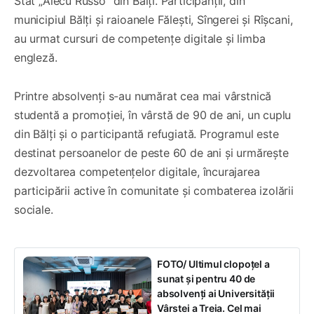
Stat „Alecu Russo” din Bălți. Participanții, din
municipiul Bălți și raioanele Fălești, Sîngerei și Rîșcani,
au urmat cursuri de competențe digitale și limba
engleză.
Printre absolvenți s-au numărat cea mai vârstnică
studentă a promoției, în vârstă de 90 de ani, un cuplu
din Bălți și o participantă refugiată. Programul este
destinat persoanelor de peste 60 de ani și urmărește
dezvoltarea competențelor digitale, încurajarea
participării active în comunitate și combaterea izolării
sociale.
FOTO/ Ultimul clopoțel a
sunat și pentru 40 de
absolvenți ai Universității
Vârstei a Treia. Cel mai