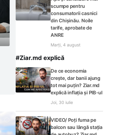
scumpe pentru
consumatorii casnici
din Chișinău. Noile
tarife, aprobate de
ANRE
Marți, 4 august
#Ziar.md explică
De ce economia
crește, dar banii ajung
tot mai puțin? Ziar.md
explică inflația și PIB-ul
Joi, 30 iulie
VIDEO/ Poți fuma pe
balcon sau lângă stația
de autobuz? Ziar.md