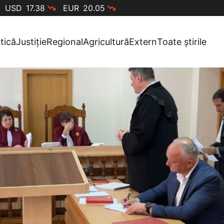
USD
17.38
EUR
20.05
itică
Justiție
Regional
Agricultură
Extern
Toate știrile