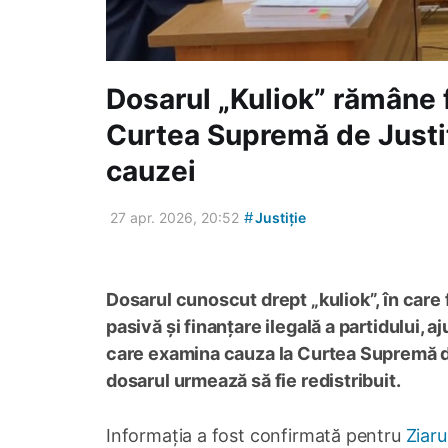
Dosarul „Kuliok” rămâne 
Curtea Supremă de Justiț
cauzei
#
27 apr. 2026, 20:52
Justiție
Dosarul cunoscut drept „kuliok”, în care
pasivă și finanțare ilegală a partidului, 
care examina cauza la Curtea Supremă de 
dosarul urmează să fie redistribuit.
Informația a fost confirmată pentru
Ziaru