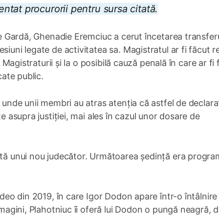
entat procurorii pentru sursa citată.
 de Gardă, Ghenadie Eremciuc a cerut încetarea transferu
iuni legate de activitatea sa. Magistratul ar fi făcut re
l Magistraturii și la o posibilă cauză penală în care ar fi 
cate public.
, unde unii membri au atras atenția că astfel de declaraț
țe asupra justiției, mai ales în cazul unor dosare de
zată unui nou judecător. Următoarea ședință era progr
ideo din 2019, în care Igor Dodon apare într-o întâlnire
 imagini, Plahotniuc îi oferă lui Dodon o pungă neagră, 