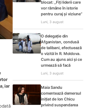
blocat: „Fiți liderii care
vor rămâne în istorie
pentru curaj și viziune”
Luni, 3 august
O delegație din
Afganistan, condusă
de talibani, efectuează
o vizită în R. Moldova.
Cum au ajuns aici și ce
urmează să facă
e
Luni, 3 august
rtor
, iar
Maia Sandu
comentează demersul
inițiat de Ion Chicu
privind suspendarea
 odată