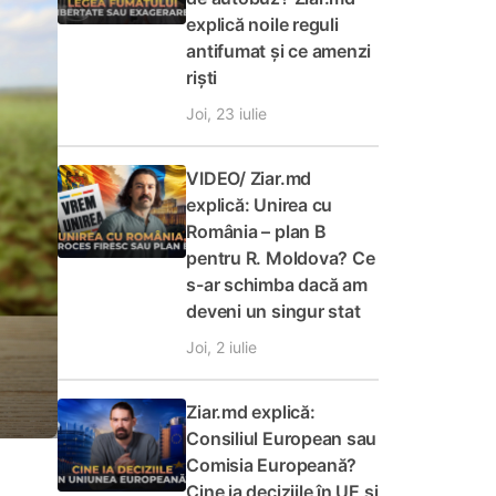
explică noile reguli
antifumat și ce amenzi
riști
Joi, 23 iulie
VIDEO/ Ziar.md
explică: Unirea cu
România – plan B
pentru R. Moldova? Ce
s-ar schimba dacă am
deveni un singur stat
Joi, 2 iulie
Ziar.md explică:
Consiliul European sau
Comisia Europeană?
Cine ia deciziile în UE și