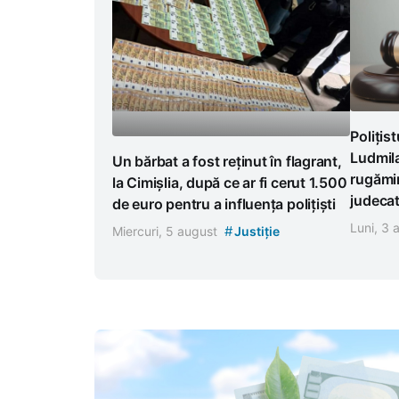
Polițis
Ludmila
Un bărbat a fost reținut în flagrant,
rugămin
la Cimișlia, după ce ar fi cerut 1.500
judeca
de euro pentru a influența polițiști
Luni, 3
#
Miercuri, 5 august
Justiție