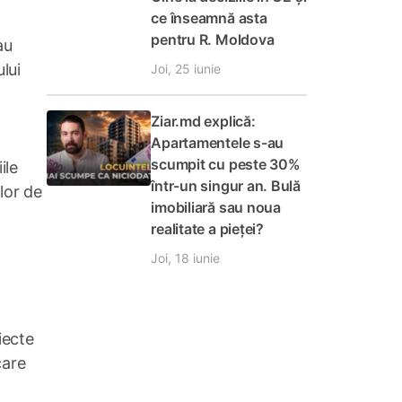
ce înseamnă asta
pentru R. Moldova
au
lui
Joi, 25 iunie
Ziar.md explică:
Apartamentele s-au
scumpit cu peste 30%
ile
într-un singur an. Bulă
lor de
imobiliară sau noua
realitate a pieței?
Joi, 18 iunie
iecte
care