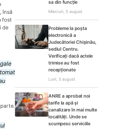
sa din funcție
e
Miercuri, 5 august
, însă
a fost
i de
Probleme la poșta
electronică a
Judecătoriei Chișinău,
sediul Centru.
Verificați dacă actele
trimise au fost
egale
recepționate
utomat
Luni, 3 august
sau
ANRE a aprobat noi
tarife la apă și
eparte.
canalizare în mai multe
localități. Unde se
scumpesc serviciile
ul