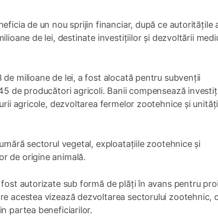
eficia de un nou sprijin financiar, după ce autoritățile 
ioane de lei, destinate investițiilor și dezvoltării mediu
de milioane de lei, a fost alocată pentru subvenții
45 de producători agricoli. Banii compensează investiți
urii agricole, dezvoltarea fermelor zootehnice și unități
numără sectorul vegetal, exploatațiile zootehnice și
r de origine animală.
 fost autorizate sub formă de plăți în avans pentru pro
tre acestea vizează dezvoltarea sectorului zootehnic, 
n partea beneficiarilor.