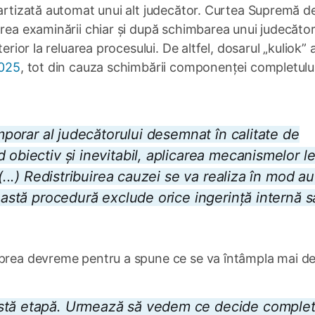
partizată automat unui alt judecător. Curtea Supremă d
area examinării chiar și după schimbarea unui judecător
erior la reluarea procesului. De altfel, dosarul „kuliok” 
2025
, tot din cauza schimbării componenței completulu
emporar al judecătorului desemnat în calitate de
 obiectiv și inevitabil, aplicarea mecanismelor l
 (...) Redistribuirea cauzei se va realiza în mod a
ceastă procedură exclude orice ingerință internă 
 prea devreme pentru a spune ce se va întâmpla mai d
astă etapă. Urmează să vedem ce decide complet