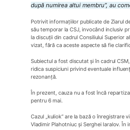
după numirea altui membru
”, au com
Potrivit informațiilor publicate de Ziarul
său temporar la CSJ, invocând inclusiv pres
la discuții din cadrul Consiliului Superior a
vizat, fără ca aceste aspecte să fie clarifi
Subiectul a fost discutat și în cadrul CSM
ridica suspiciuni privind eventuale influen
rezonanță.
În prezent, cauza nu a fost încă reparti
pentru 6 mai.
Cazul „kuliok” are la bază o înregistrare v
Vladimir Plahotniuc și Serghei Iaralov. În