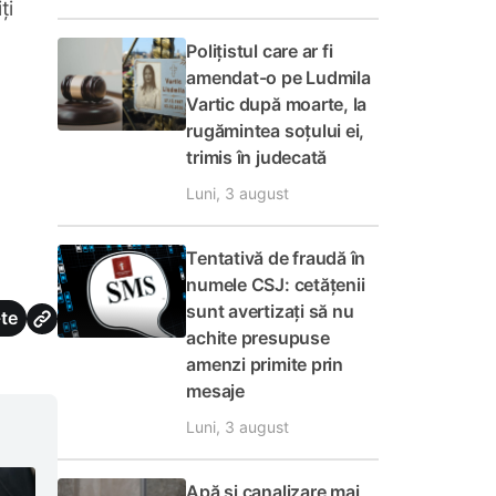
ți
Polițistul care ar fi
amendat-o pe Ludmila
Vartic după moarte, la
rugămintea soțului ei,
trimis în judecată
Luni, 3 august
Tentativă de fraudă în
numele CSJ: cetățenii
sunt avertizați să nu
te
achite presupuse
amenzi primite prin
mesaje
Luni, 3 august
Apă și canalizare mai