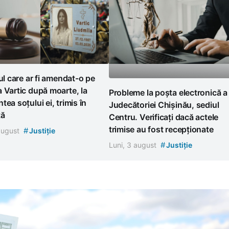
tul care ar fi amendat-o pe
 Vartic după moarte, la
Probleme la poșta electronică a
tea soțului ei, trimis în
Judecătoriei Chișinău, sediul
tă
Centru. Verificați dacă actele
trimise au fost recepționate
#
 august
Justiție
#
Luni, 3 august
Justiție