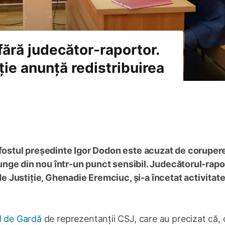
fără judecător-raportor.
ie anunță redistribuirea
 fostul președinte Igor Dodon este acuzat de coruper
ajunge din nou într-un punct sensibil. Judecătorul-rapo
Justiție, Ghenadie Eremciuc, și-a încetat activitatea
l de Gardă
de reprezentanții CSJ, care au precizat că,