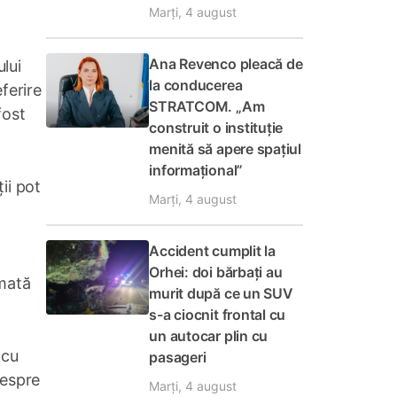
Marți, 4 august
Ana Revenco pleacă de
lui
la conducerea
ferire
STRATCOM. „Am
fost
construit o instituție
menită să apere spațiul
informațional”
ii pot
Marți, 4 august
Accident cumplit la
Orhei: doi bărbați au
amată
murit după ce un SUV
s-a ciocnit frontal cu
un autocar plin cu
 cu
pasageri
despre
Marți, 4 august