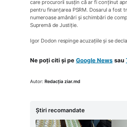
care procurorii susțin că ar fi conținut apr
pentru finanțarea PSRM. Dosarul a fost tri
numeroase amânări și schimbări de comple
Supremă de Justiție.
Igor Dodon respinge acuzațiile și se decl
Ne poți citi și pe
Google News
sau
Autor:
Redacția ziar.md
Știri recomandate