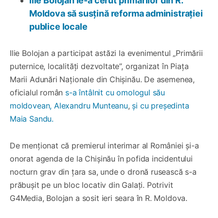
Ilie Bolojan le-a cerut primarilor din R.
Moldova să susțină reforma administrației
publice locale
Ilie Bolojan a participat astăzi la evenimentul „Primării
puternice, localități dezvoltate”, organizat în Piața
Marii Adunări Naționale din Chișinău. De asemenea,
oficialul român
s-a întâlnit cu omologul său
moldovean, Alexandru Munteanu
,
și cu președinta
Maia Sandu.
De menționat că premierul interimar al României și-a
onorat agenda de la Chișinău în pofida incidentului
nocturn grav din țara sa, unde o dronă rusească s-a
prăbușit pe un bloc locativ din Galați. Potrivit
G4Media, Bolojan a sosit ieri seara în R. Moldova.