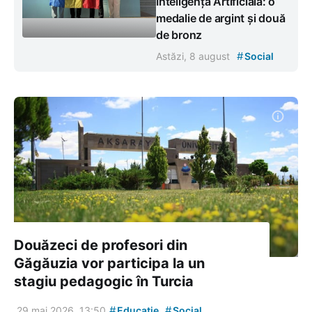
Inteligență Artificială: o
medalie de argint și două
de bronz
#
Astăzi, 8 august
Social
Douăzeci de profesori din
Găgăuzia vor participa la un
stagiu pedagogic în Turcia
#
#
29 mai 2026, 13:50
Educație
Social