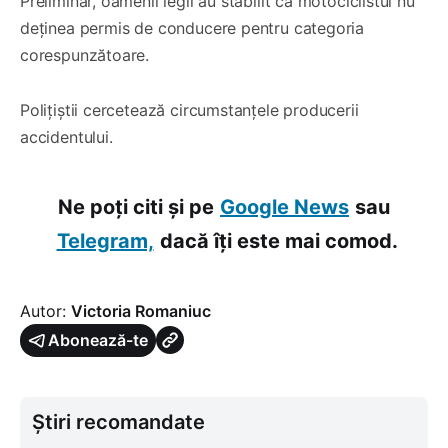
Preliminar, oamenii legii au stabilit că motociclistul nu
deținea permis de conducere pentru categoria
corespunzătoare.
Polițiștii cercetează circumstanțele producerii
accidentului.
Ne poți citi și pe
Google News
sau
Telegram,
dacă îți este mai comod.
Autor:
Victoria Romaniuc
Abonează-te
Știri recomandate