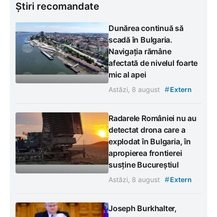
Știri recomandate
Dunărea continuă să
scadă în Bulgaria.
Navigația rămâne
afectată de nivelul foarte
mic al apei
#
Astăzi, 8 august
Extern
Radarele României nu au
detectat drona care a
explodat în Bulgaria, în
apropierea frontierei
susține Bucureștiul
#
Astăzi, 8 august
Extern
Joseph Burkhalter,