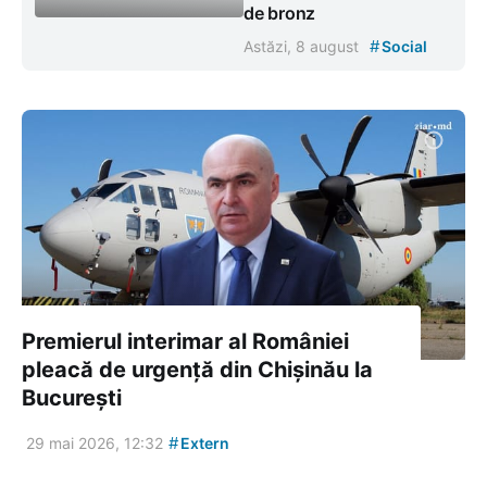
de bronz
#
Astăzi, 8 august
Social
Premierul interimar al României
pleacă de urgență din Chișinău la
București
#
29 mai 2026, 12:32
Extern