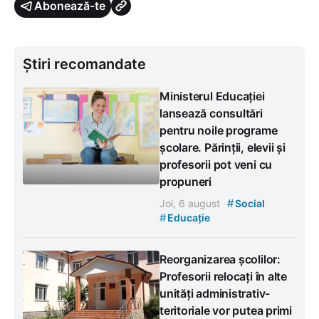
Abonează-te
Știri recomandate
Ministerul Educației
lansează consultări
pentru noile programe
școlare. Părinții, elevii și
profesorii pot veni cu
propuneri
#
Joi, 6 august
Social
#
Educație
Reorganizarea școlilor:
Profesorii relocați în alte
unități administrativ-
teritoriale vor putea primi