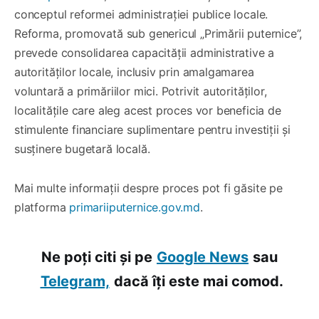
conceptul reformei administrației publice locale.
Reforma, promovată sub genericul „Primării puternice”,
prevede consolidarea capacității administrative a
autorităților locale, inclusiv prin amalgamarea
voluntară a primăriilor mici. Potrivit autorităților,
localitățile care aleg acest proces vor beneficia de
stimulente financiare suplimentare pentru investiții și
susținere bugetară locală.
Mai multe informații despre proces pot fi găsite pe
platforma
primariiputernice.gov.md
.
Ne poți citi și pe
Google News
sau
Telegram,
dacă îți este mai comod.