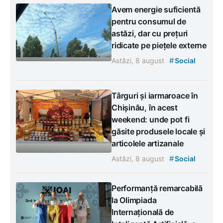
Avem energie suficientă
pentru consumul de
astăzi, dar cu prețuri
ridicate pe piețele externe
#
Astăzi, 8 august
Social
Târguri și iarmaroace în
Chișinău, în acest
weekend: unde pot fi
găsite produsele locale și
articolele artizanale
#
Astăzi, 8 august
Social
Performanță remarcabilă
la Olimpiada
Internațională de