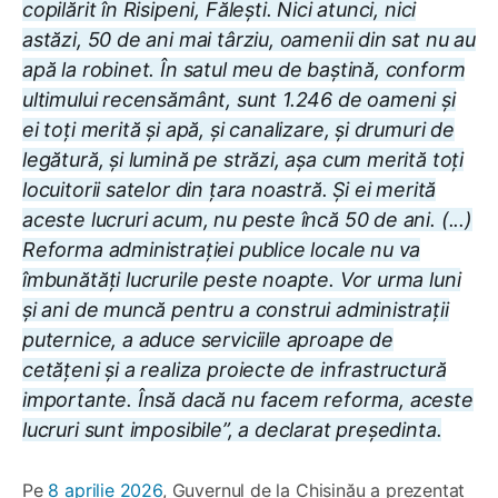
copilărit în Risipeni, Fălești. Nici atunci, nici
astăzi, 50 de ani mai târziu, oamenii din sat nu au
apă la robinet. În satul meu de baștină, conform
ultimului recensământ, sunt 1.246 de oameni și
ei toți merită și apă, și canalizare, și drumuri de
legătură, și lumină pe străzi, așa cum merită toți
locuitorii satelor din țara noastră. Și ei merită
aceste lucruri acum, nu peste încă 50 de ani. (...)
Reforma administrației publice locale nu va
îmbunătăți lucrurile peste noapte. Vor urma luni
și ani de muncă pentru a construi administrații
puternice, a aduce serviciile aproape de
cetățeni și a realiza proiecte de infrastructură
importante. Însă dacă nu facem reforma, aceste
lucruri sunt imposibile”, a declarat președinta.
Pe
8 aprilie 2026
, Guvernul de la Chișinău a prezentat