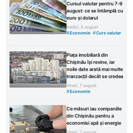
Cursul valutar pentru 7-9
august: ce se întâmplă cu
euro și dolarul
Astăzi, 8 august
#
#
Economie
Curs valutar
Piața imobiliară din
Chișinău își revine, iar
noile date arată mai multe
tranzacții decât se credea
Vineri, 7 august
#
Economie
Ce măsuri iau companiile
din Chișinău pentru a
economisi apă și energie
Vineri, 7 august