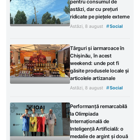
pentru consumul de
astăzi, dar cu prețuri
ridicate pe piețele externe
#
Astăzi, 8 august
Social
Târguri și iarmaroace în
Chișinău, în acest
weekend: unde pot fi
găsite produsele locale și
articolele artizanale
#
Astăzi, 8 august
Social
Performanță remarcabilă
la Olimpiada
Internațională de
Inteligență Artificială: o
medalie de argint și două