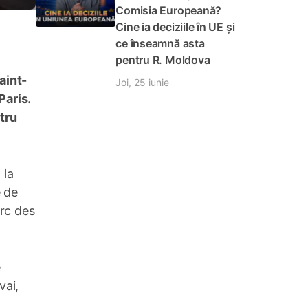
Comisia Europeană?
Cine ia deciziile în UE și
ce înseamnă asta
pentru R. Moldova
aint-
Joi, 25 iunie
Paris.
tru
 la
e de
arc des
e
vai,