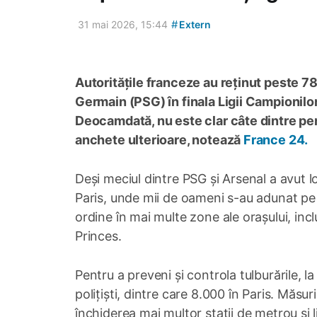
#
31 mai 2026, 15:44
Extern
Autoritățile franceze au reținut peste 7
Germain (PSG) în finala Ligii Campionilor.
Deocamdată, nu este clar câte dintre per
anchete ulterioare, notează
France 24.
Deși meciul dintre PSG și Arsenal a avut lo
Paris, unde mii de oameni s-au adunat pe s
ordine în mai multe zone ale orașului, in
Princes.
Pentru a preveni și controla tulburările, l
polițiști, dintre care 8.000 în Paris. Măsuril
închiderea mai multor stații de metrou și l