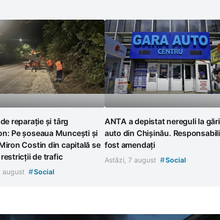
 de reparație și târg
ANTA a depistat nereguli la gări
on: Pe șoseaua Muncești și
auto din Chișinău. Responsabili
Miron Costin din capitală se
fost amendați
estricții de trafic
#
Astăzi, 7 august
Social
#
7 august
Social