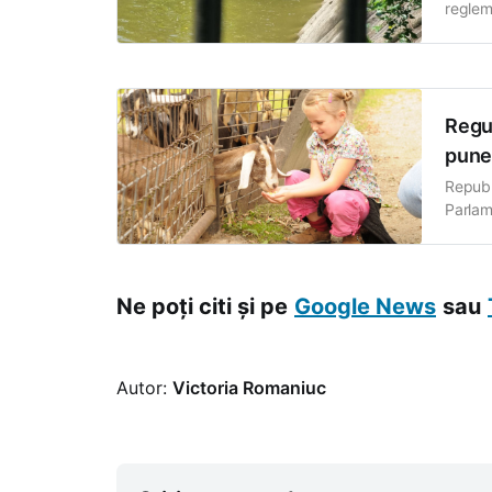
reglem
în ace
autoriz
control
Regul
pune 
Republ
Parlam
și admi
înconju
și
Ne poți citi și pe
Google News
sau
Autor:
Victoria Romaniuc