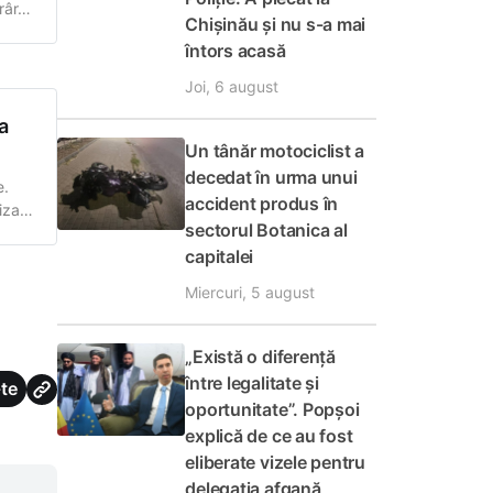
râre
Chișinău și nu s-a mai
e
întors acasă
Joi, 6 august
a
Un tânăr motociclist a
decedat în urma unui
e.
accident produs în
izate
sectorul Botanica al
capitalei
ene
Miercuri, 5 august
„Există o diferență
între legalitate și
te
oportunitate”. Popșoi
explică de ce au fost
eliberate vizele pentru
delegația afgană