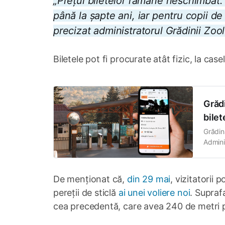
„Prețul biletelor rămâne neschimbat: 
până la șapte ani, iar pentru copii de l
precizat administratorul Grădinii Zo
Biletele pot fi procurate atât fizic, la case
Grădi
bilet
Grădina
Admini
luată p
intrare
Acum, 
De menționat că,
din 29 mai
, vizitatorii 
pereții de sticlă
ai unei voliere noi
. Supraf
cea precedentă, care avea 240 de metri pă