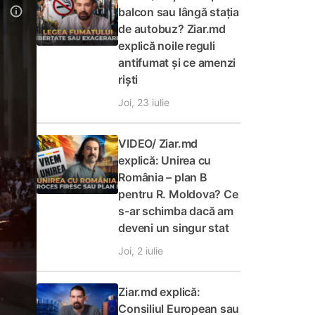
balcon sau lângă stația
de autobuz? Ziar.md
explică noile reguli
antifumat și ce amenzi
riști
Joi, 23 iulie
VIDEO/ Ziar.md
explică: Unirea cu
România – plan B
pentru R. Moldova? Ce
s-ar schimba dacă am
deveni un singur stat
Joi, 2 iulie
Ziar.md explică:
Consiliul European sau