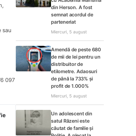
cu Academia Maritimă
m,
din Herson. A fost
semnat acordul de
parteneriat
e sau
Miercuri, 5 august
Amendă de peste 680
de mii de lei pentru un
distribuitor de
etilometre. Adaosuri
de până la 733% și
076 097
profit de 1.000%
Miercuri, 5 august
Un adolescent din
fie
satul Răzeni este
căutat de familie și
Poliție. A plecat la