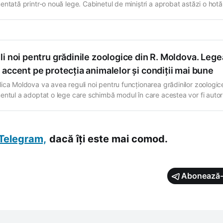
entată printr-o nouă lege. Cabinetul de miniștri a aprobat astăzi o hotă
st sens. Elementele de noutate includ definirea detaliată a procedurii d
are și retragere a autorizației de mediu și stabilirea normelor privind
ul și monitorizarea
i noi pentru grădinile zoologice din R. Moldova. Lege
accent pe protecția animalelor și condiții mai bune
ica Moldova va avea reguli noi pentru funcționarea grădinilor zoologic
entul a adoptat o lege care schimbă modul în care acestea vor fi autor
nistrate, cu accent pe protecția animalelor și grija față de mediul
rător. Noua lege vine să alinieze regulile din țara noastră la cele europ
Telegram,
dacă îți este mai comod.
Abonează-