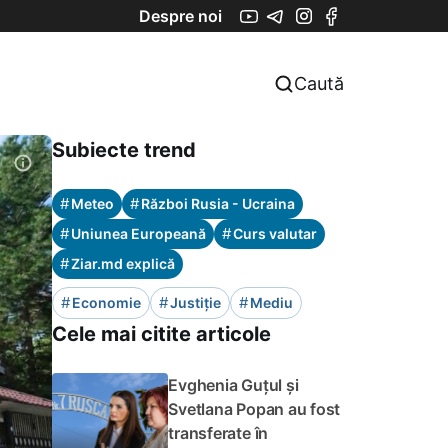
Despre noi
Caută
Subiecte trend
#
#
Meteo
Război Rusia - Ucraina
#
#
Uniunea Europeană
Curs valutar
#
Ziar.md explică
#
#
#
Economie
Justiție
Mediu
Cele mai citite articole
Evghenia Guțul și
Svetlana Popan au fost
transferate în