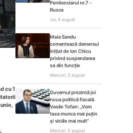
Penitenciarul nr.7 -
Rusca
Joi, 6 august
Maia Sandu
comentează demersul
inițiat de Ion Chicu
privind suspendarea
sa din funcție
Miercuri, 5 august
nd cu 1
Guvernul prezintă joi
tatorii
noua politică fiscală.
iunie,
Vasile Tofan: „Vom
taxa munca mai puțin
și viciile mai mult”
Miercuri, 5 august