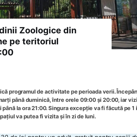
ădinii Zoologice din
e pe teritoriul
1:00
ică programul de activitate pe perioada verii. Începâ
arți până duminică, între orele 09:00 și 20:00, iar vizi
 până la ora 21:00. Singura excepție va fi făcută pe 1 
țiul va putea fi vizita și în zi de luni.