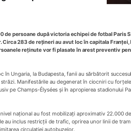
80 de persoane după victoria echipei de fotbal Paris S
 Circa 283 de rețineri au avut loc în capitala Franței, 
soanele reținute vor fi plasate în arest preventiv pen
c în Ungaria, la Budapesta, fanii au sărbătorit succesul
trăzi. Manifestările au degenerat în ciocniri cu forțel
clusiv pe Champs-Élysées și în apropierea stadionului P
a nivel național au fost mobilizați aproximativ 22.000 d
e au inclus restricții de trafic, oprirea unor linii de tram
imitarea circulației autobuzelor.