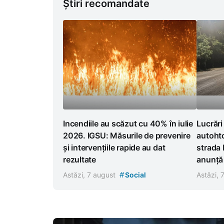
Știri recomandate
Incendiile au scăzut cu 40% în iulie
Lucrări
2026. IGSU: Măsurile de prevenire
autoht
și intervențiile rapide au dat
strada 
rezultate
anunță r
#
Astăzi, 7 august
Social
Astăzi, 