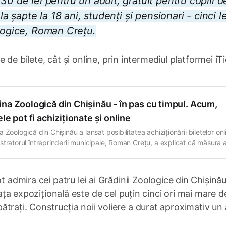
30 de lei pentru un adult, gratuit pentru copiii d
a șapte la 18 ani, studenți și pensionari - cinci le
ologice, Roman Crețu.
le de bilete, cât și online, prin intermediul platformei iTi
na Zoologică din Chișinău - în pas cu timpul. Acum,
ele pot fi achiziționate și online
 Zoologică din Chișinău a lansat posibilitatea achiziționării biletelor onl
stratorul întreprinderii municipale, Roman Crețu, a explicat că măsura a
entru a ține pasul cu timpul, și, totodată, pentru a evita cozile mari de 
a în menajerie. „Dragi prieteni, avem o veste minunată pentru voi. (...)
prin
pot admira cei patru lei ai Grădinii Zoologice din Chișinău
ața expozițională este de cel puțin cinci ori mai mare d
trați. Construcția noii voliere a durat aproximativ un 