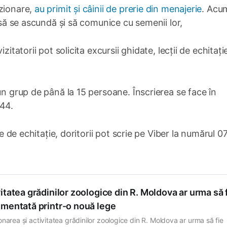
izionare,
au primit și câinii de prerie din menajerie
. Acu
, să se ascundă și să comunice cu semenii lor,
zitatorii pot solicita excursii ghidate, lecții de echitați
un grup de până la 15 persoane. Înscrierea se face în
244.
le de echitație, doritorii pot scrie pe Viber la numărul 
itatea grădinilor zoologice din R. Moldova ar urma să 
ementată printr-o nouă lege
onarea și activitatea grădinilor zoologice din R. Moldova ar urma să fie