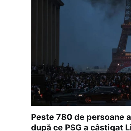
Peste 780 de persoane au
după ce PSG a câștigat L