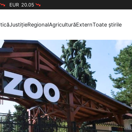
EUR
20.05
itică
Justiție
Regional
Agricultură
Extern
Toate știrile