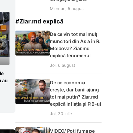
Miercuri, 5 august
#Ziar.md explică
De ce vin tot mai mulți
muncitori din Asia în R.
Moldova? Ziar.md
explică fenomenul
Joi, 6 august
le
i au
De ce economia
crește, dar banii ajung
tot mai puțin? Ziar.md
explică inflația și PIB-ul
Joi, 30 iulie
VIDEO/ Poți fuma pe