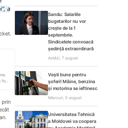
e
i”, a
Sandu: Salariile
bugetarilor nu vor
crește de la 1
cket⁠.
septembrie.
Sindicatele convoacă
ședință extraordinară
Astăzi, 7 august
Vești bune pentru
ine.
 fost
șoferi! Mâine, benzina
la
și motorina se ieftinesc
Miercuri, 5 august
 prin
ecât
Universitatea Tehnică
an.
a Moldovei va coopera