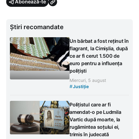
Abonează-te
Știri recomandate
Un bărbat a fost reținut în
flagrant, la Cimișlia, după
ce ar fi cerut 1.500 de
euro pentru a influența
polițiști
Miercuri, 5 august
#
Justiție
Polițistul care ar fi
amendat-o pe Ludmila
Vartic după moarte, la
rugămintea soțului ei,
trimis în judecată