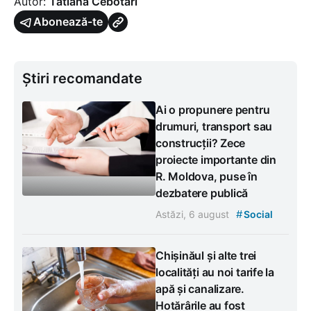
Autor:
Tatiana Cebotari
Abonează-te
Știri recomandate
Ai o propunere pentru
drumuri, transport sau
construcții? Zece
proiecte importante din
R. Moldova, puse în
dezbatere publică
#
Astăzi, 6 august
Social
Chișinăul și alte trei
localități au noi tarife la
apă și canalizare.
Hotărârile au fost