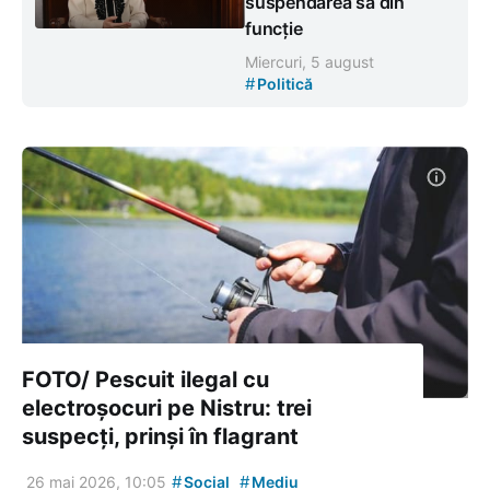
suspendarea sa din
funcție
Miercuri, 5 august
#
Politică
FOTO/ Pescuit ilegal cu
electroșocuri pe Nistru: trei
suspecți, prinși în flagrant
#
#
26 mai 2026, 10:05
Social
Mediu