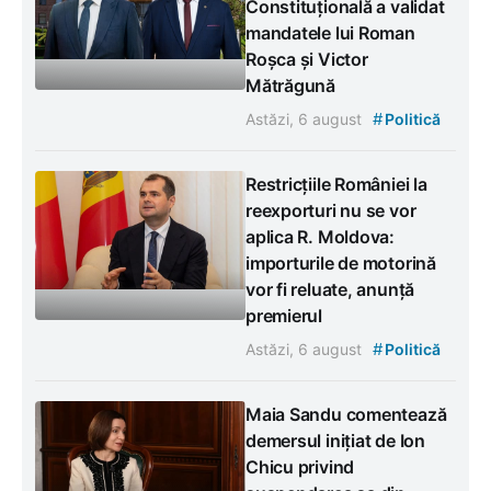
Constituțională a validat
mandatele lui Roman
Roșca și Victor
Mătrăgună
#
Astăzi, 6 august
Politică
Restricțiile României la
reexporturi nu se vor
aplica R. Moldova:
importurile de motorină
vor fi reluate, anunță
premierul
#
Astăzi, 6 august
Politică
Maia Sandu comentează
demersul inițiat de Ion
Chicu privind