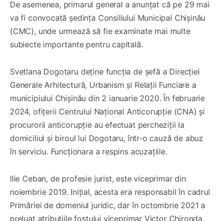
De asemenea, primarul general a anunțat că pe 29 mai
va fi convocată ședința Consiliului Municipal Chișinău
(CMC), unde urmează să fie examinate mai multe
subiecte importante pentru capitală.
Svetlana Dogotaru deține funcția de șefă a Direcției
Generale Arhitectură, Urbanism și Relații Funciare a
municipiului Chișinău din 2 ianuarie 2020. În februarie
2024, ofițerii Centrului Național Anticorupție (CNA) și
procurorii anticorupție au efectuat percheziții la
domiciliul și biroul lui Dogotaru, într-o cauză de abuz
în serviciu. Funcționara a respins acuzațiile.
Ilie Ceban, de profesie jurist, este viceprimar din
noiembrie 2019. Inițial, acesta era responsabil în cadrul
Primăriei de domeniul juridic, dar în octombrie 2021 a
preluat atribuțiile fostului viceprimar Victor Chironda,