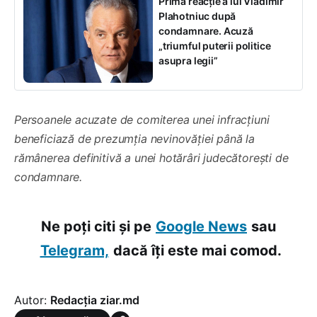
Prima reacție a lui Vladimir
Plahotniuc după
condamnare. Acuză
„triumful puterii politice
asupra legii”
Persoanele acuzate de comiterea unei infracțiuni
beneficiază de prezumția nevinovăției până la
rămânerea definitivă a unei hotărâri judecătorești de
condamnare.
Ne poți citi și pe
Google News
sau
Telegram,
dacă îți este mai comod.
Autor:
Redacția ziar.md