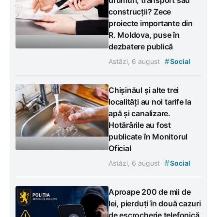
construcții? Zece
proiecte importante din
R. Moldova, puse în
dezbatere publică
#
Astăzi, 6 august
Social
Chișinăul și alte trei
localități au noi tarife la
apă și canalizare.
Hotărârile au fost
publicate în Monitorul
Oficial
#
Astăzi, 6 august
Social
Aproape 200 de mii de
lei, pierduți în două cazuri
de escrocherie telefonică