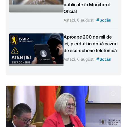
publicate în Monitorul
Oficial
#
Astăzi, 6 august
Social
Aproape 200 de mii de
lei, pierduți în două cazuri
de escrocherie telefonică
#
Astăzi, 6 august
Social