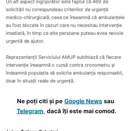
Un alt aspect îngrijorător este faptul că 469 de
solicitări nu corespundeau criteriilor de urgență
medico-chirurgicală, ceea ce înseamnă că ambulanțele
au fost blocate în cazuri care nu necesitau intervenție
imediată, în timp ce alte persoane puteau avea nevoie
urgentă de ajutor.
Reprezentanții Serviciului AMUP subliniază că fiecare
intervenție înseamnă o cursă contra cronometru și
îndeamnă populația să solicite ambulanța responsabil,
doar în situații reale de urgență.
Ne poți citi și pe
Google News
sau
Telegram,
dacă îți este mai comod.