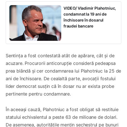
VIDEO/ Vladimir Plahotniuc,
condamnat la 19 ani de
închisoare în dosarul
fraudei bancare
Sentința a fost contestată atât de apărare, cât și de
acuzare. Procurorii anticorupție consideră pedeapsa
prea blândă și cer condamnarea lui Plahotniuc la 25 de
ani de închisoare. De cealaltă parte, avocații fostului
lider democrat susțin că în dosar nu ar exista probe
pertinente pentru condamnare.
În aceeași cauză, Plahotniuc a fost obligat să restituie
statului echivalentul a peste 63 de milioane de dolari.
De asemenea, autoritățile mențin sechestrul pe bunuri