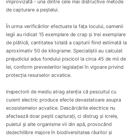
improvizată - una dintre cele mai distructive metode
de capturare a peștelui.
În urma verificărilor efectuate la fața locului, oamenii
legii au ridicat 15 exemplare de crap și trei exemplare
de plătică, cantitatea totală a capturii fiind estimată la
aproximativ 50 de kilograme. Specialiștii au calculat
prejudiciul adus fondului piscicol la circa 45 de mii de
lei, conform prevederilor legislației în vigoare privind
protecția resurselor acvatice.
Inspectorii de mediu atrag atenția că pescuitul cu
curent electric produce efecte devastatoare asupra
ecosistemelor acvatice. Descărcările electrice nu
afectează doar peștii capturați, ci distrug și icrele,
puietul și alte organisme vii din apă, provocând
dezechilibre majore în biodiversitatea râurilor și