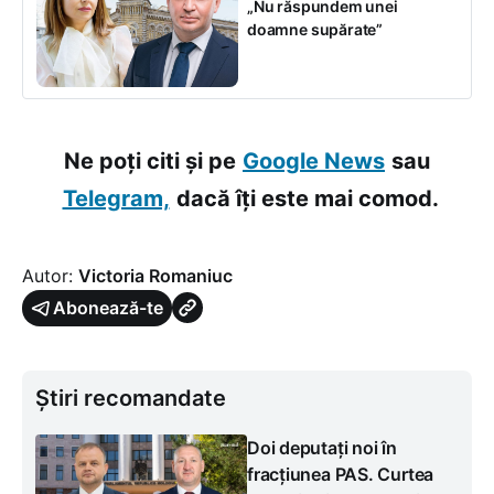
„Nu răspundem unei
doamne supărate”
Ne poți citi și pe
Google News
sau
Telegram,
dacă îți este mai comod.
Autor:
Victoria Romaniuc
Abonează-te
Știri recomandate
Doi deputați noi în
fracțiunea PAS. Curtea