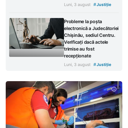
#
Luni, 3 august
Justiție
Probleme la poșta
electronică a Judecătoriei
Chișinău, sediul Centru.
Verificați dacă actele
trimise au fost
recepționate
#
Luni, 3 august
Justiție