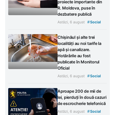
proiecte importante din
R. Moldova, puse în
dezbatere publică
#
Astăzi, 6 august
Social
Chișinăul și alte trei
localități au noi tarife la
apă și canalizare.
Hotărârile au fost
publicate în Monitorul
Oficial
#
Astăzi, 6 august
Social
Aproape 200 de mii de
lei, pierduți în două cazuri
de escrocherie telefonică
#
Astăzi, 6 august
Social