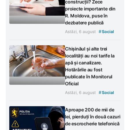
construcții? Zece
proiecte importante din
R. Moldova, puse în
dezbatere publică
#
Astăzi, 6 august
Social
Chișinăul și alte trei
localități au noi tarife la
apă și canalizare.
Hotărârile au fost
publicate în Monitorul
Oficial
#
Astăzi, 6 august
Social
Aproape 200 de mii de
lei, pierduți în două cazuri
de escrocherie telefonică