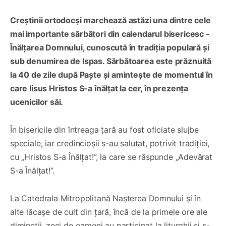
Creștinii ortodocși marchează astăzi una dintre cele
mai importante sărbători din calendarul bisericesc -
Înălțarea Domnului, cunoscută în tradiția populară și
sub denumirea de Ispas. Sărbătoarea este prăznuită
la 40 de zile după Paște și amintește de momentul în
care Iisus Hristos S-a înălțat la cer, în prezența
ucenicilor săi.
În bisericile din întreaga țară au fost oficiate slujbe
speciale, iar credincioșii s-au salutat, potrivit tradiției,
cu „Hristos S-a Înălțat!”, la care se răspunde „Adevărat
S-a Înălțat!”.
La Catedrala Mitropolitană Nașterea Domnului și în
alte lăcașe de cult din țară, încă de la primele ore ale
dimineții, zeci de oameni au participat la liturghii și s-