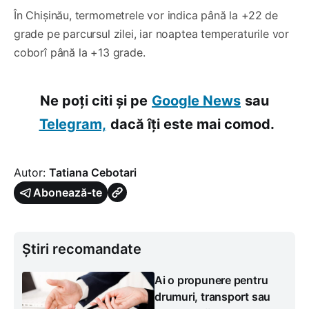
În Chișinău, termometrele vor indica până la +22 de
grade pe parcursul zilei, iar noaptea temperaturile vor
coborî până la +13 grade.
Ne poți citi și pe
Google News
sau
Telegram,
dacă îți este mai comod.
Autor:
Tatiana Cebotari
Abonează-te
Știri recomandate
Ai o propunere pentru
drumuri, transport sau