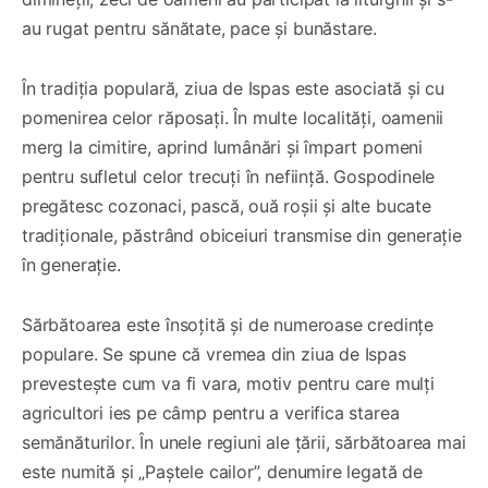
au rugat pentru sănătate, pace și bunăstare.
În tradiția populară, ziua de Ispas este asociată și cu
pomenirea celor răposați. În multe localități, oamenii
merg la cimitire, aprind lumânări și împart pomeni
pentru sufletul celor trecuți în neființă. Gospodinele
pregătesc cozonaci, pască, ouă roșii și alte bucate
tradiționale, păstrând obiceiuri transmise din generație
în generație.
Sărbătoarea este însoțită și de numeroase credințe
populare. Se spune că vremea din ziua de Ispas
prevestește cum va fi vara, motiv pentru care mulți
agricultori ies pe câmp pentru a verifica starea
semănăturilor. În unele regiuni ale țării, sărbătoarea mai
este numită și „Paștele cailor”, denumire legată de