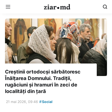
Creștinii ortodocși sărbătoresc
Înălțarea Domnului. Tradiții,
rugăciuni și hramuri în zeci de
localități din țară
#
21 mai 2026, 09:46
Social