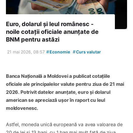
Euro, dolarul și leul românesc -
noile cotații oficiale anunțate de
BNM pentru astăzi
#
#
21 mai 2026, 08:57
Economie
Curs valutar
Banca Națională a Moldovei a publicat cotațiile
oficiale ale principalelor valute pentru ziua de 21 mai
2026. Potrivit datelor anunțate, euro și dolarul
american se apreciază ușor în raport cu leul
moldovenesc.
Astfel, moneda unică europeană va avea valoarea de
20 de lei și 13 bani, cu 1 ban mai mult față de ziua