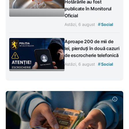
Hotărârile au fost
publicate în Monitorul
Oficial
#
Astăzi, 6 august
Social
Aproape 200 de mii de
lei, pierduți în două cazuri
de escrocherie telefonică
#
Astăzi, 6 august
Social