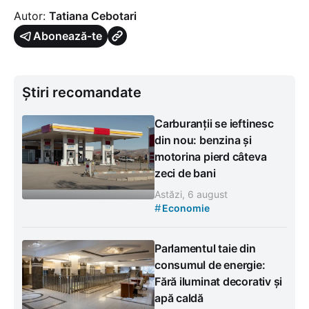
Autor:
Tatiana Cebotari
Abonează-te
Știri recomandate
Carburanții se ieftinesc
din nou: benzina și
motorina pierd câteva
zeci de bani
Astăzi, 6 august
#
Economie
Parlamentul taie din
consumul de energie:
Fără iluminat decorativ și
apă caldă