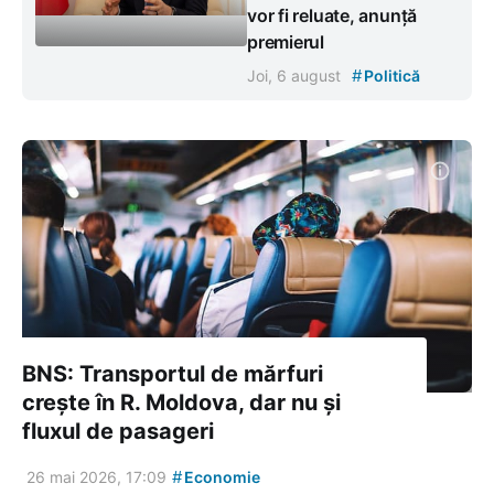
vor fi reluate, anunță
premierul
#
Joi, 6 august
Politică
BNS: Transportul de mărfuri
crește în R. Moldova, dar nu și
fluxul de pasageri
#
26 mai 2026, 17:09
Economie