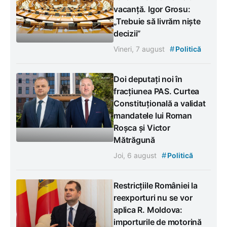
vacanță. Igor Grosu:
„Trebuie să livrăm niște
decizii”
#
Vineri, 7 august
Politică
Doi deputați noi în
fracțiunea PAS. Curtea
Constituțională a validat
mandatele lui Roman
Roșca și Victor
Mătrăgună
#
Joi, 6 august
Politică
Restricțiile României la
reexporturi nu se vor
aplica R. Moldova:
importurile de motorină