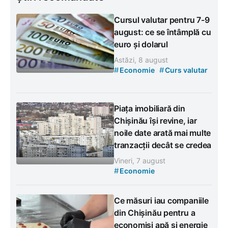
Cursul valutar pentru 7-9
august: ce se întâmplă cu
euro și dolarul
Astăzi, 8 august
#
#
Economie
Curs valutar
Piața imobiliară din
Chișinău își revine, iar
noile date arată mai multe
tranzacții decât se credea
Vineri, 7 august
#
Economie
Ce măsuri iau companiile
din Chișinău pentru a
economisi apă și energie