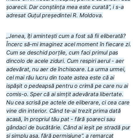
șoarecii. Dar conștiința mea este curată”, i s-a
adresat Guțul președintei R. Moldova.
„Jenea, îți amintești cum a fost să fii eliberată?
Încerc să-mi imaginez acel moment în fiecare zi.
Cum se deschid porțile, cum faci primul pas
dincolo de acele ziduri. Cum respiri aerul - aer
adevărat, nu aer de închisoare. La urma urmei,
cel mai rău lucru din toate astea este că ai
ispășit o pedeapsă pentru o crimă pe care nu ai
comis-o. Sper că ai simțit adevărata libertate.
Nu cea scrisă pe actele de eliberare, ci cea care
vine din interior. Când te-ai trezit prima dată
acasă, în propriul tău pat - fără șoareci sau
gândaci de bucătărie. Când ai ieșit pe stradă pur
și simplu așa, fără permisiune”, a remarcat