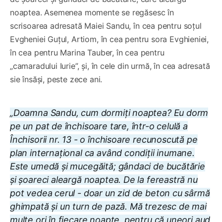
noaptea. Asemenea momente se regăsesc în
scrisoarea adresată Maiei Sandu, în cea pentru soțul
Evgheniei Guțul, Artiom, în cea pentru sora Evghieniei,
în cea pentru Marina Tauber, în cea pentru
„camaradului Iurie”, și, în cele din urmă, în cea adresată
sie însăși, peste zece ani.
„Doamna Sandu, cum dormiți noaptea? Eu dorm
pe un pat de închisoare tare, într-o celulă a
Închisorii nr. 13 - o închisoare recunoscută pe
plan internațional ca având condiții inumane.
Este umedă și mucegăită; gândaci de bucătărie
și șoareci aleargă noaptea. De la fereastră nu
pot vedea cerul - doar un zid de beton cu sârmă
ghimpată și un turn de pază. Mă trezesc de mai
multe ori în fiecare noapte, pentru că uneori aud