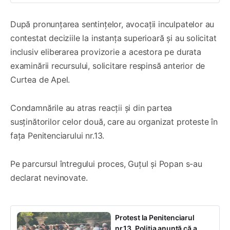
După pronunțarea sentințelor, avocații inculpatelor au
contestat deciziile la instanța superioară și au solicitat
inclusiv eliberarea provizorie a acestora pe durata
examinării recursului, solicitare respinsă anterior de
Curtea de Apel.
Condamnările au atras reacții și din partea
susținătorilor celor două, care au organizat proteste în
fața Penitenciarului nr.13.
Pe parcursul întregului proces, Guțul și Popan s-au
declarat nevinovate.
Protest la Penitenciarul
nr.13. Poliția anunță că a