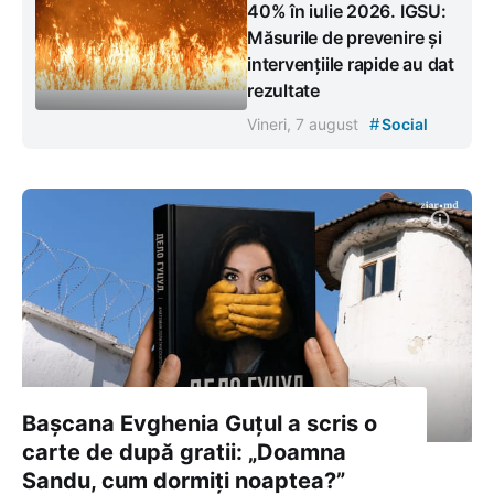
40% în iulie 2026. IGSU:
Măsurile de prevenire și
intervențiile rapide au dat
rezultate
#
Vineri, 7 august
Social
Bașcana Evghenia Guțul a scris o
carte de după gratii: „Doamna
Sandu, cum dormiți noaptea?”