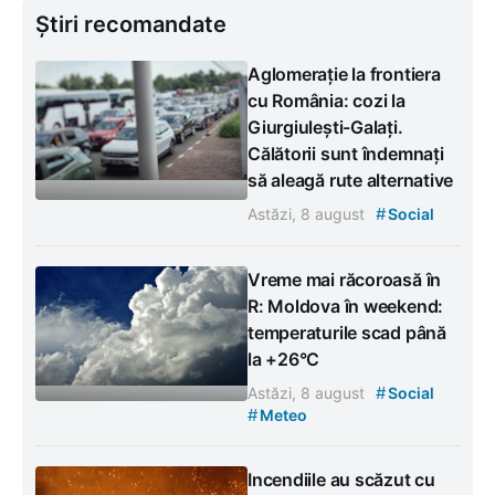
Știri recomandate
Aglomerație la frontiera
cu România: cozi la
Giurgiulești-Galați.
Călătorii sunt îndemnați
să aleagă rute alternative
#
Astăzi, 8 august
Social
Vreme mai răcoroasă în
R: Moldova în weekend:
temperaturile scad până
la +26°C
#
Astăzi, 8 august
Social
#
Meteo
Incendiile au scăzut cu