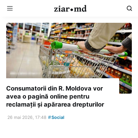
Consumatorii din R. Moldova vor
avea o pagină online pentru
reclamații și apărarea drepturilor
#
26 mai 2026, 17:48
Social