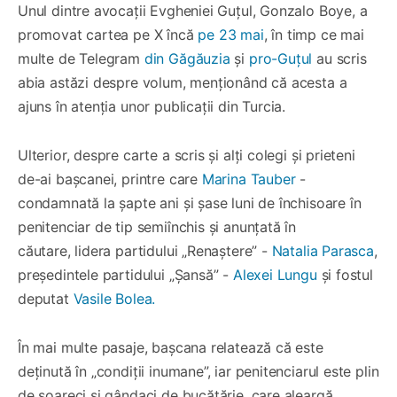
Unul dintre avocații Evgheniei Guțul, Gonzalo Boye, a
promovat cartea pe X încă
pe 23 mai
, în timp ce mai
multe de Telegram
din Găgăuzia
și
pro-Guțul
au scris
abia astăzi despre volum, menționând că acesta a
ajuns în atenția unor publicații din Turcia.
Ulterior, despre carte a scris și alți colegi și prieteni
de-ai bașcanei, printre care
Marina Tauber
-
condamnată la șapte ani și șase luni de închisoare în
penitenciar de tip semiînchis și anunțată în
căutare, lidera partidului „Renaștere” -
Natalia Parasca
,
președintele partidului „Șansă” -
Alexei Lungu
și fostul
deputat
Vasile Bolea.
În mai multe pasaje, bașcana relatează că este
deținută în „condiții inumane”, iar penitenciarul este plin
de șoareci și gândaci de bucătărie, care aleargă