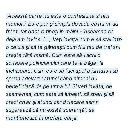
„Această carte nu este o confesiune și nici
memorii. Este pur și simplu dovada că nu m-au
frânt. Iar dacă o țineți în mâini - înseamnă că
deja am învins. (...) Veți învăța cum e să stai într-
o celulă și să te gândești cum fiul tău de trei ani
crește fără mamă. Cum este să-i scrii o
scrisoare politicianului care te-a băgat la
închisoare. Cum este să faci apel a jurnaliști să
spună adevărul atunci când nimeni nu
beneficiază de pe urma lui. Și veți învăța, de
asemenea, cum este să iubești, să speri și să
crezi chiar și atunci când fiecare semn
sugerează că nu există speranță”, se
menționează în prefața cărții.