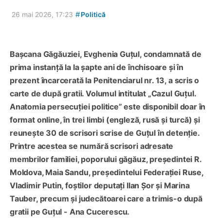
#
26 mai 2026, 17:23
Politică
Bașcana Găgăuziei, Evghenia Guțul, condamnată de
prima instanță la la șapte ani de închisoare și în
prezent încarcerată la Penitenciarul nr. 13, a scris o
carte de după gratii. Volumul intitulat „Cazul Guțul.
Anatomia persecuției politice” este disponibil doar în
format online, în trei limbi (engleză, rusă și turcă) și
reunește 30 de scrisori scrise de Guțul în detenție.
Printre acestea se numără scrisori adresate
membrilor familiei, poporului găgăuz, președintei R.
Moldova, Maia Sandu, președintelui Federației Ruse,
Vladimir Putin, foștilor deputați Ilan Șor și Marina
Tauber, precum și judecătoarei care a trimis-o după
gratii pe Guțul - Ana Cucerescu.