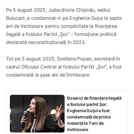
Pe 5 august 2025, Judecătoria Chișinău, sediul
Buiucani, a condamnat-o pe Evghenia Guțul la șapte
ani de închisoare pentru complicitate la finanțarea
ilegală a fostului Partid „Șor” - formațiune politică
declarată neconstituțională în 2023.
Tot pe 5 august 2025, Svetlana Popan, secretară în
cadrul Oficiului Central al fostului Partid „Șor”, a fost
condamnată la șase ani de închisoare.
Dosarul de finanțare ilegală
a fostului partid Șor:
Evghenia Guțul a fost
condamnată de prima
instanță la 7 ani de
închisoare