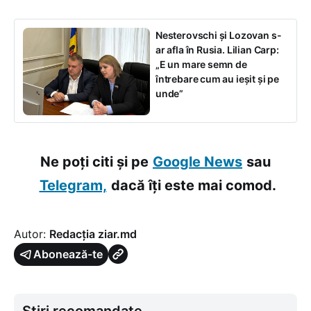
Nesterovschi și Lozovan s-
ar afla în Rusia. Lilian Carp:
„E un mare semn de
întrebare cum au ieșit și pe
unde”
Ne poți citi și pe
Google News
sau
Telegram,
dacă îți este mai comod.
Autor:
Redacția ziar.md
Abonează-te
Știri recomandate