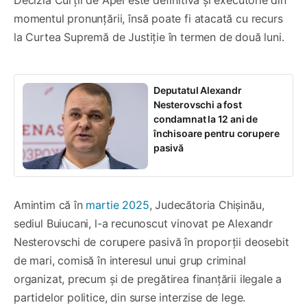
momentul pronunțării, însă poate fi atacată cu recurs
la Curtea Supremă de Justiție în termen de două luni.
Deputatul Alexandr
Nesterovsсhi a fost
condamnat la 12 ani de
închisoare pentru corupere
pasivă
Amintim că în
martie 2025
, Judecătoria Chișinău,
sediul Buiucani, l-a recunoscut vinovat pe Alexandr
Nesterovschi de corupere pasivă în proporții deosebit
de mari, comisă în interesul unui grup criminal
organizat, precum și de pregătirea finanțării ilegale a
partidelor politice, din surse interzise de lege.