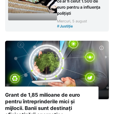
ce ar fi cerut 1.500 de
euro pentru a influența
polițiști
Miercuri, 5 august
#
Justiție
Grant de 1,85 milioane de euro
pentru întreprinderile mici și
mijlocii. Banii sunt destinați