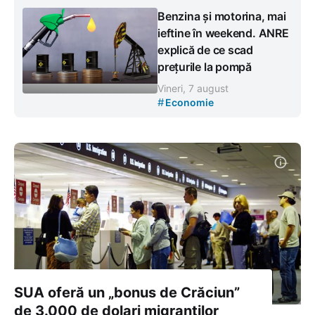
Benzina și motorina, mai
ieftine în weekend. ANRE
explică de ce scad
prețurile la pompă
Vineri, 7 august
#
Economie
SUA oferă un „bonus de Crăciun”
de 3.000 de dolari migranților