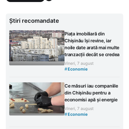
Știri recomandate
Piața imobiliară din
Chișinău își revine, iar
noile date arată mai multe
tranzacții decât se credea
Vineri, 7 august
#
Economie
Ce măsuri iau companiile
din Chișinău pentru a
economisi apă și energie
Vineri, 7 august
#
Economie