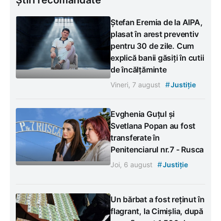
Ștefan Eremia de la AIPA,
plasat în arest preventiv
pentru 30 de zile. Cum
explică banii găsiți în cutii
de încălțăminte
#
Vineri, 7 august
Justiție
Evghenia Guțul și
Svetlana Popan au fost
transferate în
Penitenciarul nr.7 - Rusca
#
Joi, 6 august
Justiție
Un bărbat a fost reținut în
flagrant, la Cimișlia, după