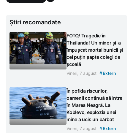
Știri recomandate
FOTO/ Tragedie în
Thailanda! Un minor și-a
împușcat mortal bunicii și
cel puțin șapte colegi de
școală
#
Vineri, 7 august
Extern
În pofida riscurilor,
oamenii continuă să intre
în Marea Neagră. La
Koblevo, explozia unei
mine a ucis un bărbat
#
Vineri, 7 august
Extern