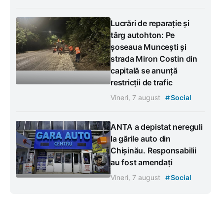
Lucrări de reparație și
târg autohton: Pe
șoseaua Muncești și
strada Miron Costin din
capitală se anunță
restricții de trafic
#
Vineri, 7 august
Social
ANTA a depistat nereguli
la gările auto din
Chișinău. Responsabilii
au fost amendați
#
Vineri, 7 august
Social