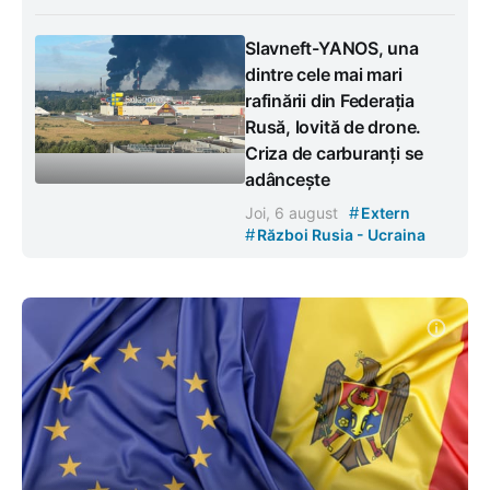
Slavneft-YANOS, una
dintre cele mai mari
rafinării din Federația
Rusă, lovită de drone.
Criza de carburanți se
adâncește
#
Joi, 6 august
Extern
#
Război Rusia - Ucraina