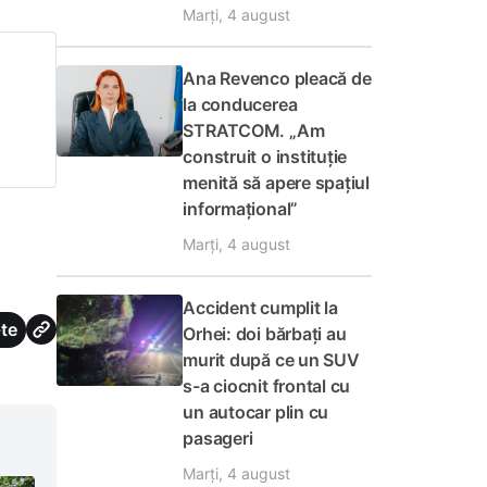
Marți, 4 august
Ana Revenco pleacă de
la conducerea
STRATCOM. „Am
construit o instituție
menită să apere spațiul
informațional”
Marți, 4 august
Accident cumplit la
te
Orhei: doi bărbați au
murit după ce un SUV
s-a ciocnit frontal cu
un autocar plin cu
pasageri
Marți, 4 august