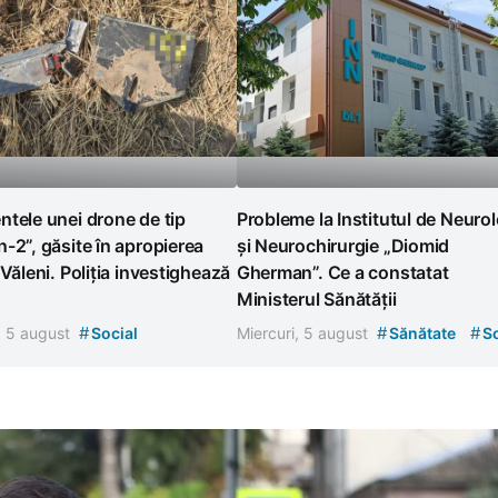
tele unei drone de tip
Probleme la Institutul de Neuro
-2”, găsite în apropierea
și Neurochirurgie „Diomid
 Văleni. Poliția investighează
Gherman”. Ce a constatat
Ministerul Sănătății
#
#
#
, 5 august
Social
Miercuri, 5 august
Sănătate
So