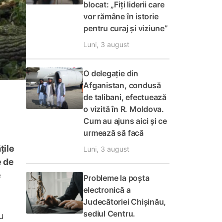
blocat: „Fiți liderii care
vor rămâne în istorie
pentru curaj și viziune”
Luni, 3 august
O delegație din
Afganistan, condusă
de talibani, efectuează
o vizită în R. Moldova.
Cum au ajuns aici și ce
urmează să facă
țile
Luni, 3 august
e de
e
Probleme la poșta
electronică a
Judecătoriei Chișinău,
sediul Centru.
u