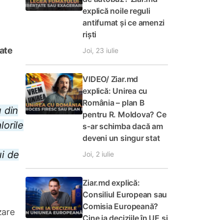
explică noile reguli
antifumat și ce amenzi
riști
tate
Joi, 23 iulie
VIDEO/ Ziar.md
explică: Unirea cu
România – plan B
 din
pentru R. Moldova? Ce
lorile
s-ar schimba dacă am
deveni un singur stat
ui de
Joi, 2 iulie
Ziar.md explică:
Consiliul European sau
Comisia Europeană?
zare
Cine ia deciziile în UE și