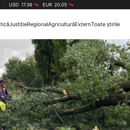
USD
17.38
EUR
20.05
itică
Justiție
Regional
Agricultură
Extern
Toate știrile