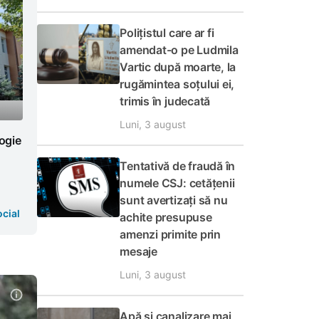
Polițistul care ar fi
amendat-o pe Ludmila
Vartic după moarte, la
rugămintea soțului ei,
trimis în judecată
Luni, 3 august
logie
Tentativă de fraudă în
numele CSJ: cetățenii
sunt avertizați să nu
cial
achite presupuse
amenzi primite prin
mesaje
Luni, 3 august
Apă și canalizare mai