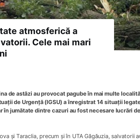
itate atmosferică a
lvatorii. Cele mai mari
ni
dina de astăzi au provocat pagube în mai multe localită
uații de Urgență (IGSU) a înregistrat 14 situații legat
r în jumătate dintre cazuri au fost necesare lucrări d
eova și Taraclia, precum și în UTA Găgăuzia, salvatorii a