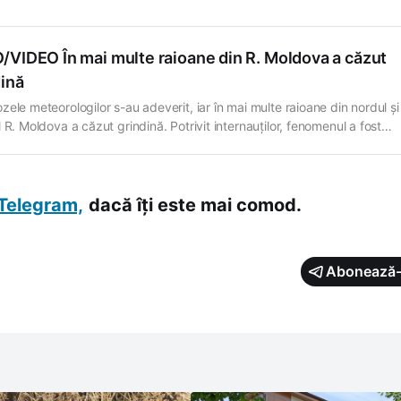
/VIDEO În mai multe raioane din R. Moldova a căzut
dină
zele meteorologilor s-au adeverit, iar în mai multe raioane din nordul și
 R. Moldova a căzut grindină. Potrivit internauților, fenomenul a fost
trat în satul Glinjeni, din Fălești, satul Nicolaevca, din Sîngerei, satul
a de Jos, din Briceni, satul Cupcini, din Edineț, precum și în raioanele
i și Călărași.
Telegram,
dacă îți este mai comod.
Abonează-