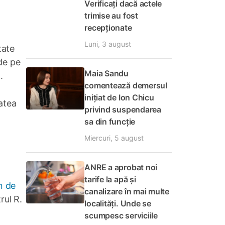
Verificați dacă actele
trimise au fost
recepționate
Luni, 3 august
tate
 de pe
Maia Sandu
.
comentează demersul
inițiat de Ion Chicu
tatea
privind suspendarea
sa din funcție
Miercuri, 5 august
ANRE a aprobat noi
tarife la apă și
n de
canalizare în mai multe
rul R.
localități. Unde se
scumpesc serviciile