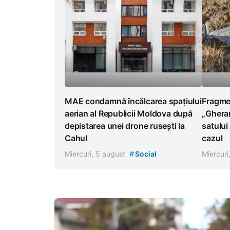
Fragmen
MAE condamnă încălcarea spațiului
„Gheran
aerian al Republicii Moldova după
satului
depistarea unei drone rusești la
cazul
Cahul
#
Miercuri
Miercuri, 5 august
Social