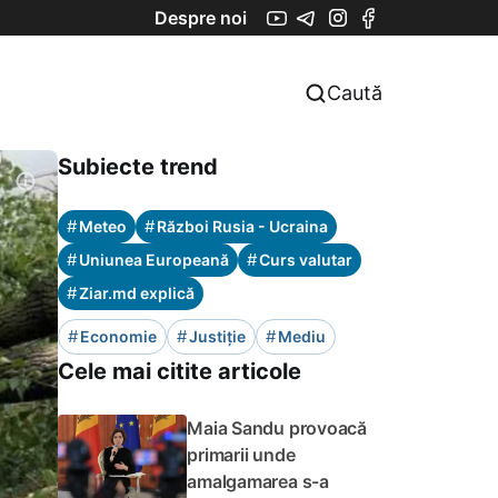
Despre noi
Caută
Subiecte trend
#
#
Meteo
Război Rusia - Ucraina
#
#
Uniunea Europeană
Curs valutar
#
Ziar.md explică
#
#
#
Economie
Justiție
Mediu
Cele mai citite articole
Maia Sandu provoacă
primarii unde
amalgamarea s-a