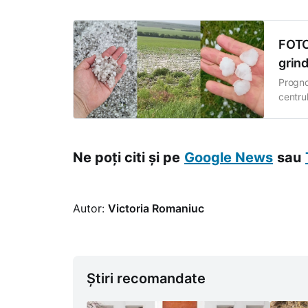
FOTO
grin
Progno
centrul
înregis
Halahor
Unghen
Ne poți citi și pe
Google News
sau
Autor:
Victoria Romaniuc
Știri recomandate