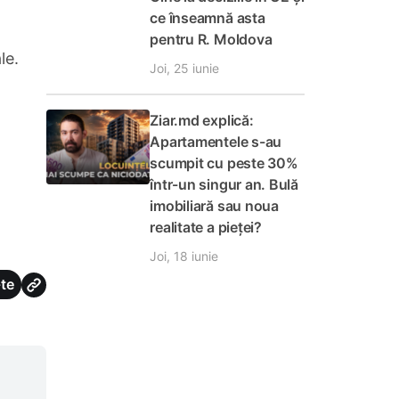
ce înseamnă asta
pentru R. Moldova
le.
Joi, 25 iunie
Ziar.md explică:
Apartamentele s-au
scumpit cu peste 30%
într-un singur an. Bulă
imobiliară sau noua
realitate a pieței?
Joi, 18 iunie
te