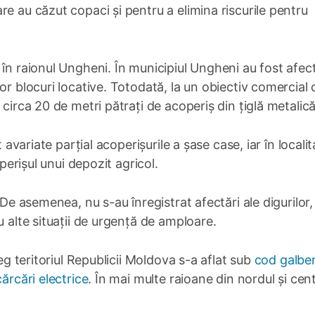
e au căzut copaci și pentru a elimina riscurile pentru
 în raionul Ungheni. În municipiul Ungheni au fost afec
or blocuri locative. Totodată, la un obiectiv comercial
 circa 20 de metri pătrați de acoperiș din țiglă metalică
t avariate parțial acoperișurile a șase case, iar în locali
operișul unui depozit agricol.
 De asemenea, nu s-au înregistrat afectări ale digurilor,
u alte situații de urgență de amploare.
reg teritoriul Republicii Moldova s-a aflat sub
cod galbe
ărcări electrice
. În mai multe raioane din nordul și cent