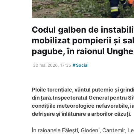
Codul galben de instabil
mobilizat pompierii și sa
pagube, în raionul Unghe
#
30 mai 2026, 17:35
Social
Ploile torențiale, vântul puternic și grin
din țară. Inspectoratul General pentru Sit
condițiile meteorologice nefavorabile, ia
defrișare și înlăturare a arborilor căzuți.
În raioanele Fălești, Glodeni, Cantemir, L