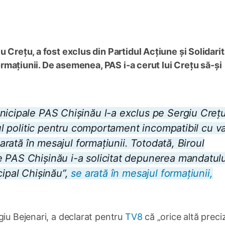
u Crețu, a fost exclus din Partidul Acțiune și Solidari
 formațiunii. De asemenea, PAS i-a cerut lui Crețu să-și
nicipale PAS Chișinău l-a exclus pe Sergiu Crețu
nul politic pentru comportament incompatibil cu va
 arată în mesajul formațiunii. Totodată, Biroul
e PAS Chișinău i-a solicitat depunerea mandatul
cipal Chișinău”,
se arată în mesajul formațiunii,
giu Bejenari, a declarat pentru
TV8
că „orice altă preci