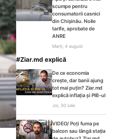
scumpe pentru
consumatorii casnici
din Chișinău. Noile
tarife, aprobate de
ANRE
Marți, 4 august
#Ziar.md explică
De ce economia
crește, dar banii ajung
tot mai puțin? Ziar.md
explică inflația și PIB-ul
Joi, 30 iulie
VIDEO/ Poți fuma pe
balcon sau lângă stația
de autobuz? Ziar.md