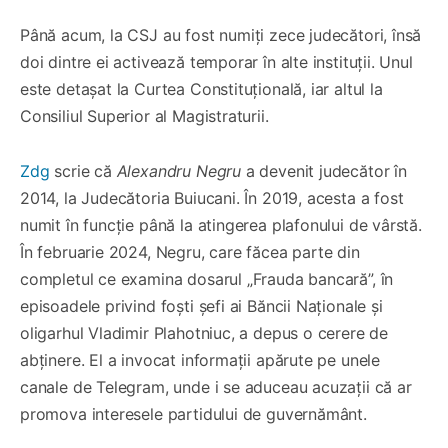
Până acum, la CSJ au fost numiți zece judecători, însă
doi dintre ei activează temporar în alte instituții. Unul
este detașat la Curtea Constituțională, iar altul la
Consiliul Superior al Magistraturii.
Zdg
scrie că
Alexandru Negru
a devenit judecător în
2014, la Judecătoria Buiucani. În 2019, acesta a fost
numit în funcție până la atingerea plafonului de vârstă.
În februarie 2024, Negru, care făcea parte din
completul ce examina dosarul „Frauda bancară”, în
episoadele privind foști șefi ai Băncii Naționale și
oligarhul Vladimir Plahotniuc, a depus o cerere de
abținere. El a invocat informații apărute pe unele
canale de Telegram, unde i se aduceau acuzații că ar
promova interesele partidului de guvernământ.