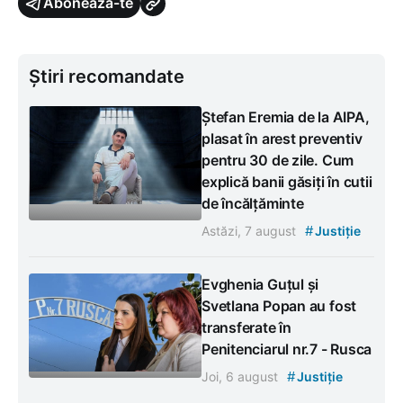
Abonează-te
Știri recomandate
Ștefan Eremia de la AIPA,
plasat în arest preventiv
pentru 30 de zile. Cum
explică banii găsiți în cutii
de încălțăminte
#
Astăzi, 7 august
Justiție
Evghenia Guțul și
Svetlana Popan au fost
transferate în
Penitenciarul nr.7 - Rusca
#
Joi, 6 august
Justiție