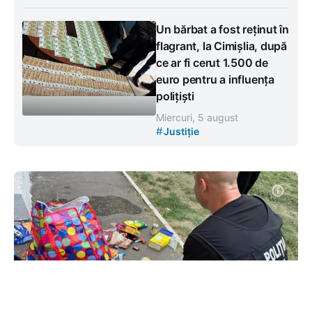
Un bărbat a fost reținut în
flagrant, la Cimișlia, după
ce ar fi cerut 1.500 de
euro pentru a influența
polițiști
Miercuri, 5 august
#
Justiție