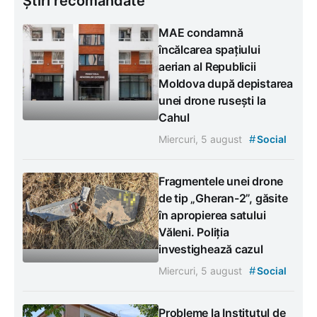
Știri recomandate
MAE condamnă
încălcarea spațiului
aerian al Republicii
Moldova după depistarea
unei drone rusești la
Cahul
#
Miercuri, 5 august
Social
Fragmentele unei drone
de tip „Gheran-2”, găsite
în apropierea satului
Văleni. Poliția
investighează cazul
#
Miercuri, 5 august
Social
Probleme la Institutul de