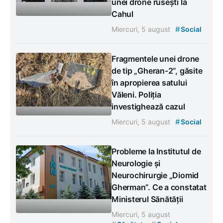
unei drone rusești la
Cahul
#
Miercuri, 5 august
Social
Fragmentele unei drone
de tip „Gheran-2”, găsite
în apropierea satului
Văleni. Poliția
investighează cazul
#
Miercuri, 5 august
Social
Probleme la Institutul de
Neurologie și
Neurochirurgie „Diomid
Gherman”. Ce a constatat
Ministerul Sănătății
Miercuri, 5 august