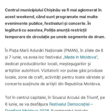
Centrul municipiului Chișinău va fi mai aglomerat în
acest weekend, când sunt programate mai multe
evenimente publice, festivaluri și concerte. În
legătură cu acestea, Poliția anunță restricții
temporare de circulație pe unele segmente de drum.
În Piața Marii Adunări Naționale (PMAN), în zilele de 6
și 7 iunie, va avea loc festivalul
„Made in Moldova”
,
dedicat producătorilor locali, meșteșugarilor și
artiștilor autohtoni. Vizitatorii vor putea găsi produse
locale, zone de craft, activități pentru toate vârstele și
concerte susținute de artiști din Republica Moldova.
Tot în centrul capitalei, în Scuarul Arcului de Triumf, pe
6 iunie, se va desfășura
Festivalul Democrației –
DemFest Moldova 2026
. Evenimentul include