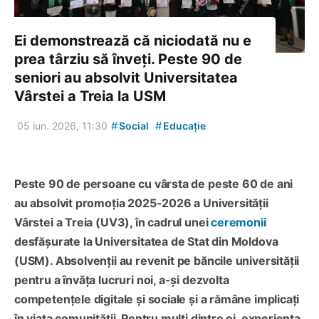
Ei demonstrează că niciodată nu e
prea târziu să înveți. Peste 90 de
seniori au absolvit Universitatea
Vârstei a Treia la USM
#
#
05 iun. 2026, 11:30
Social
Educație
Peste 90 de persoane cu vârsta de peste 60 de ani
au absolvit promoția 2025-2026 a Universității
Vârstei a Treia (UV3), în cadrul unei
ceremonii
desfășurate la Universitatea de Stat din Moldova
(USM). Absolvenții au revenit pe băncile universității
pentru a învăța lucruri noi, a-și dezvolta
competențele digitale și sociale și a rămâne implicați
în viața comunității. Pentru mulți dintre ei, experiența