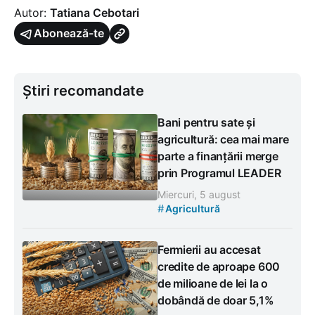
Autor:
Tatiana Cebotari
Abonează-te
Știri recomandate
Bani pentru sate și
agricultură: cea mai mare
parte a finanțării merge
prin Programul LEADER
Miercuri, 5 august
#
Agricultură
Fermierii au accesat
credite de aproape 600
de milioane de lei la o
dobândă de doar 5,1%