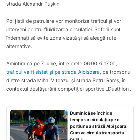
strada Alexandr Pușkin.
Polițiștii de patrulare vor monitoriza traficul și vor
interveni pentru fluidizarea circulației. Șoferii sunt
îndemnați să evite zona vizată și să aleagă rute
alternative.
Amintim că pe 7 iunie, între orele 06:00 și 17:00,
traficul va fi sistat și pe strada Albișoara
, pe tronsonul
dintre strada Mihai Viteazul și strada Petru Rareș, în
contextul desfășurării competiției sportive „Duathlon”.
Duminică se închide
temporar circulația pe o
porțiune a străzii Albișoara.
Cum va circula transportul
public