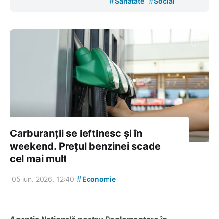
#
#
Sănătate
Social
Carburanții se ieftinesc și în
weekend. Prețul benzinei scade
cel mai mult
#
05 iun. 2026, 12:40
Economie
Agenția Națională pentru Reglementare în