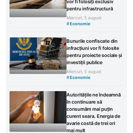
vor fi folosiți exclusiv
pentru infrastructură
Miercuri, 5 august
#
Economie
Bunurile confiscate din
infracțiuni vor fi folosite
pentru proiecte sociale și
investiții publice
Miercuri, 5 august
#
Economie
Autoritățile ne îndeamnă
în continuare să
consumăm mai puțin
curent seara. Energia de
avarie costă de trei ori
mai mult