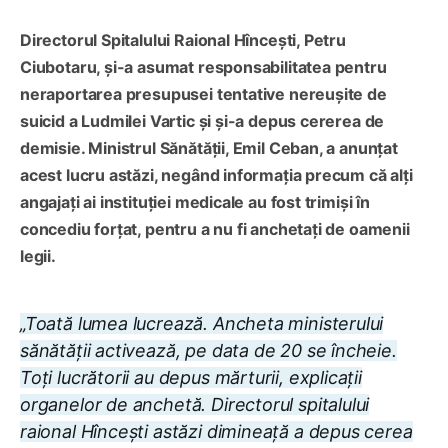
Directorul Spitalului Raional Hîncești, Petru
Ciubotaru, și-a asumat responsabilitatea pentru
neraportarea presupusei tentative nereușite de
suicid a Ludmilei Vartic și și-a depus cererea de
demisie. Ministrul Sănătății, Emil Ceban, a anunțat
acest lucru astăzi, negând informația precum că alți
angajați ai instituției medicale au fost trimiși în
concediu forțat, pentru a nu fi anchetați de oamenii
legii.
„Toată lumea lucrează. Ancheta ministerului
sănătății activează, pe data de 20 se încheie.
Toți lucrătorii au depus mărturii, explicații
organelor de anchetă. Directorul spitalului
raional Hîncești astăzi dimineață a depus cerea