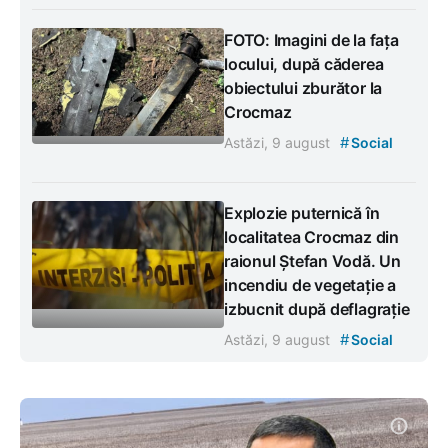
FOTO: Imagini de la fața
locului, după căderea
obiectului zburător la
Crocmaz
#
Astăzi, 9 august
Social
Explozie puternică în
localitatea Crocmaz din
raionul Ștefan Vodă. Un
incendiu de vegetație a
izbucnit după deflagrație
#
Astăzi, 9 august
Social