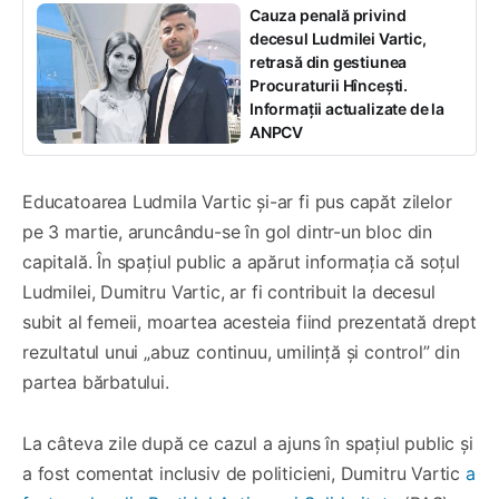
Cauza penală privind
decesul Ludmilei Vartic,
retrasă din gestiunea
Procuraturii Hîncești.
Informații actualizate de la
ANPCV
Educatoarea Ludmila Vartic și-ar fi pus capăt zilelor
pe 3 martie, aruncându-se în gol dintr-un bloc din
capitală. În spațiul public a apărut informația că soțul
Ludmilei, Dumitru Vartic, ar fi contribuit la decesul
subit al femeii, moartea acesteia fiind prezentată drept
rezultatul unui „abuz continuu, umilință și control” din
partea bărbatului.
La câteva zile după ce cazul a ajuns în spațiul public și
a fost comentat inclusiv de politicieni, Dumitru Vartic
a