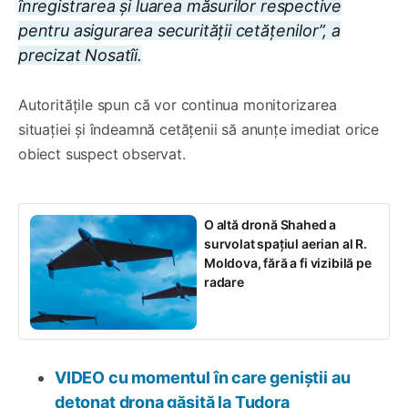
înregistrarea și luarea măsurilor respective
pentru asigurarea securității cetățenilor”, a
precizat Nosatîi.
Autoritățile spun că vor continua monitorizarea
situației și îndeamnă cetățenii să anunțe imediat orice
obiect suspect observat.
O altă dronă Shahed a
survolat spațiul aerian al R.
Moldova, fără a fi vizibilă pe
radare
VIDEO cu momentul în care geniștii au
detonat drona găsită la Tudora