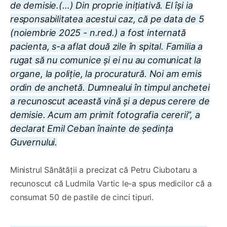
de demisie.(…) Din proprie inițiativă. El își ia
responsabilitatea acestui caz, că pe data de 5
(noiembrie 2025 - n.red.) a fost internată
pacienta, s-a aflat două zile în spital. Familia a
rugat să nu comunice și ei nu au comunicat la
organe, la poliție, la procuratură. Noi am emis
ordin de anchetă. Dumnealui în timpul anchetei
a recunoscut această vină și a depus cerere de
demisie. Acum am primit fotografia cererii”, a
declarat Emil Ceban înainte de ședința
Guvernului.
Ministrul Sănătății a precizat că Petru Ciubotaru a
recunoscut că Ludmila Vartic le-a spus medicilor că a
consumat 50 de pastile de cinci tipuri.