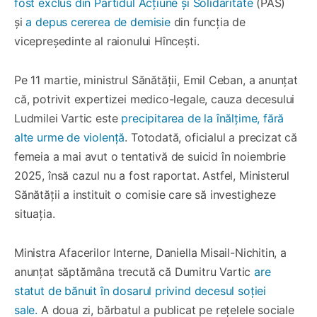
fost exclus din Partidul Acțiune și Solidaritate
(PAS)
și
a depus cererea de demisie
din funcția de
vicepreședinte al raionului Hîncești.
Pe 11 martie, ministrul Sănătății, Emil Ceban, a anunțat
că, potrivit expertizei medico-legale, cauza decesului
Ludmilei Vartic este
precipitarea de la înălțime, fără
alte urme de violență
. Totodată, oficialul a precizat că
femeia a mai avut o tentativă de suicid în noiembrie
2025, însă cazul nu a fost raportat. Astfel, Ministerul
Sănătății a instituit o comisie care să investigheze
situația.
Ministra Afacerilor Interne, Daniella Misail-Nichitin, a
anunțat săptămâna trecută că Dumitru Vartic
are
statut de bănuit în dosarul privind decesul soției
sale.
A doua zi, bărbatul a publicat pe rețelele sociale