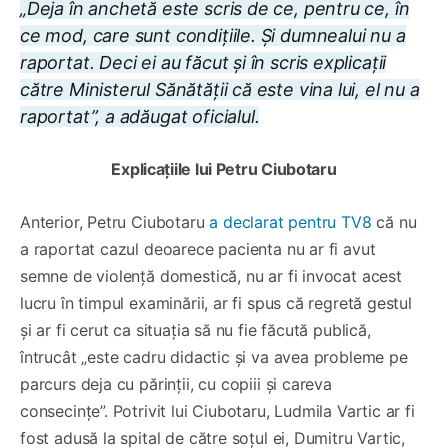
„Deja în anchetă este scris de ce, pentru ce, în
ce mod, care sunt condițiile. Și dumnealui nu a
raportat. Deci ei au făcut și în scris explicații
către Ministerul Sănătății că este vina lui, el nu a
raportat”, a adăugat oficialul.
Explicațiile lui Petru Ciubotaru
Anterior, Petru Ciubotaru
a declarat pentru TV8
că nu
a raportat cazul deoarece pacienta nu ar fi avut
semne de violență domestică, nu ar fi invocat acest
lucru în timpul examinării, ar fi spus că regretă gestul
și ar fi cerut ca situația să nu fie făcută publică,
întrucât „este cadru didactic și va avea probleme pe
parcurs deja cu părinții, cu copiii și careva
consecințe”. Potrivit lui Ciubotaru, Ludmila Vartic ar fi
fost adusă la spital de către soțul ei, Dumitru Vartic,