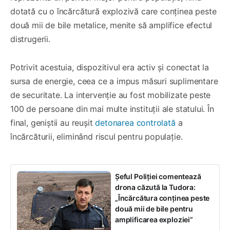
dotată cu o încărcătură explozivă care conținea peste
două mii de bile metalice, menite să amplifice efectul
distrugerii.
Potrivit acestuia, dispozitivul era activ și conectat la
sursa de energie, ceea ce a impus măsuri suplimentare
de securitate. La intervenție au fost mobilizate peste
100 de persoane din mai multe instituții ale statului. În
final, geniștii au reușit
detonarea controlată
a
încărcăturii, eliminând riscul pentru populație.
Șeful Poliției comentează
drona căzută la Tudora:
„Încărcătura conținea peste
două mii de bile pentru
amplificarea exploziei”