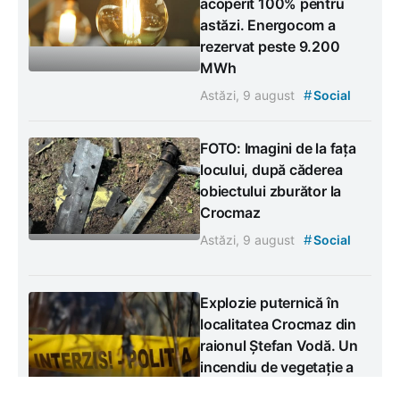
acoperit 100% pentru
astăzi. Energocom a
rezervat peste 9.200
MWh
#
Astăzi, 9 august
Social
FOTO: Imagini de la fața
locului, după căderea
obiectului zburător la
Crocmaz
#
Astăzi, 9 august
Social
Explozie puternică în
localitatea Crocmaz din
raionul Ștefan Vodă. Un
incendiu de vegetație a
izbucnit după deflagrație