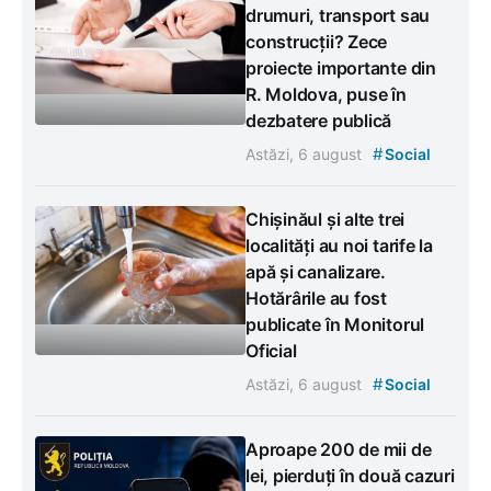
drumuri, transport sau
construcții? Zece
proiecte importante din
R. Moldova, puse în
dezbatere publică
#
Astăzi, 6 august
Social
Chișinăul și alte trei
localități au noi tarife la
apă și canalizare.
Hotărârile au fost
publicate în Monitorul
Oficial
#
Astăzi, 6 august
Social
Aproape 200 de mii de
lei, pierduți în două cazuri