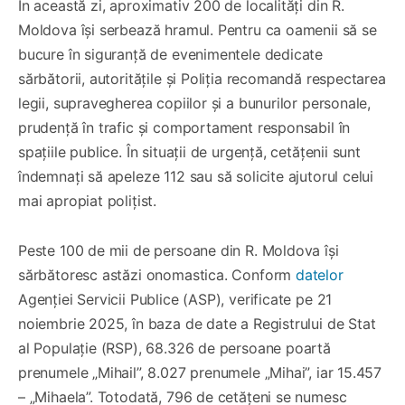
În această zi, aproximativ 200 de localități din R.
Moldova își serbează hramul. Pentru ca oamenii să se
bucure în siguranță de evenimentele dedicate
sărbătorii, autoritățile și Poliția recomandă respectarea
legii, supravegherea copiilor și a bunurilor personale,
prudență în trafic și comportament responsabil în
spațiile publice. În situații de urgență, cetățenii sunt
îndemnați să apeleze 112 sau să solicite ajutorul celui
mai apropiat polițist.
Peste 100 de mii de persoane din R. Moldova își
sărbătoresc astăzi onomastica. Conform
datelor
Agenției Servicii Publice (ASP), verificate pe 21
noiembrie 2025, în baza de date a Registrului de Stat
al Populație (RSP), 68.326 de persoane poartă
prenumele „Mihail”, 8.027 prenumele „Mihai”, iar 15.457
– „Mihaela”. Totodată, 796 de cetățeni se numesc