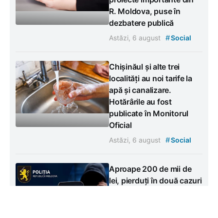
R. Moldova, puse în
dezbatere publică
#
Astăzi, 6 august
Social
Chișinăul și alte trei
localități au noi tarife la
apă și canalizare.
Hotărârile au fost
publicate în Monitorul
Oficial
#
Astăzi, 6 august
Social
Aproape 200 de mii de
lei, pierduți în două cazuri
de escrocherie telefonică
#
Astăzi, 6 august
Social