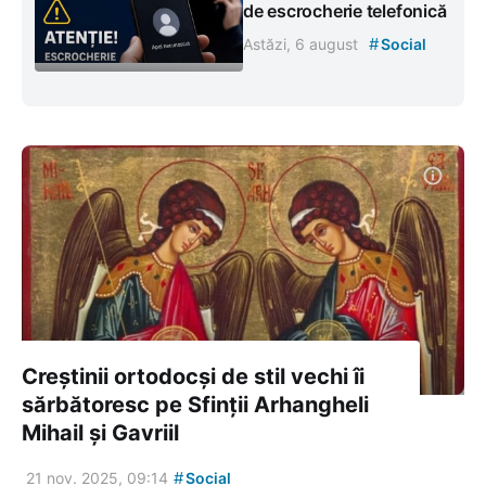
de escrocherie telefonică
#
Astăzi, 6 august
Social
Creștinii ortodocși de stil vechi îi
sărbătoresc pe Sfinții Arhangheli
Mihail și Gavriil
#
21 nov. 2025, 09:14
Social