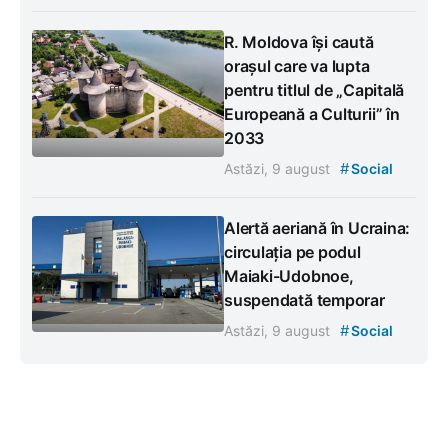
R. Moldova își caută
orașul care va lupta
pentru titlul de „Capitală
Europeană a Culturii” în
2033
#
Astăzi, 9 august
Social
Alertă aeriană în Ucraina:
circulația pe podul
Maiaki-Udobnoe,
suspendată temporar
#
Astăzi, 9 august
Social