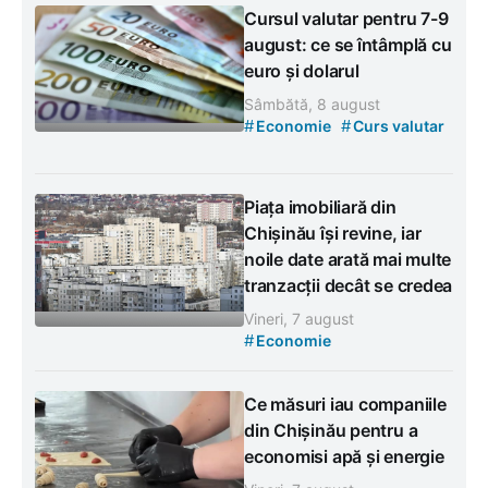
Cursul valutar pentru 7-9
august: ce se întâmplă cu
euro și dolarul
Sâmbătă, 8 august
#
#
Economie
Curs valutar
Piața imobiliară din
Chișinău își revine, iar
noile date arată mai multe
tranzacții decât se credea
Vineri, 7 august
#
Economie
Ce măsuri iau companiile
din Chișinău pentru a
economisi apă și energie