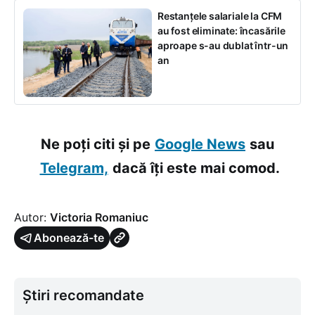
Restanțele salariale la CFM
au fost eliminate: încasările
aproape s-au dublat într-un
an
Ne poți citi și pe
Google News
sau
Telegram,
dacă îți este mai comod.
Autor:
Victoria Romaniuc
Abonează-te
Știri recomandate