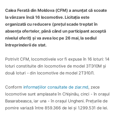
Calea Ferată din Moldova (CFM) a anunțat că scoate
la vânzare încă 16 locomotive. Licitația este
organizată cu reducere (prețul scade treptat în
absența ofertelor, până când un participant acceptă
nivelul oferit) și va avea loc pe 26 mai, la sediul
întreprinderii de stat.
Potrivit CFM, locomotivele vor fi expuse în 16 loturi: 14
loturi constituite din locomotive de model 3ТЭ10М și
două loturi - din locomotive de model 2ТЭ10Л.
Conform
informațiilor consultate de ziar.md
, zece
locomotive sunt amplasate în Chișinău, cinci - în orașul
Basarabeasca, iar una - în orașul Ungheni. Prețurile de
pornire variază între 859.366 de lei și 1.299.531 de lei.