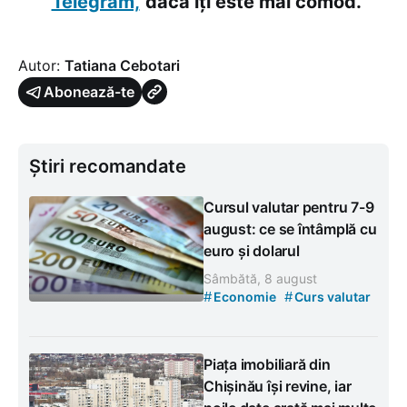
Telegram,
dacă îți este mai comod.
Autor:
Tatiana Cebotari
Abonează-te
Știri recomandate
Cursul valutar pentru 7-9
august: ce se întâmplă cu
euro și dolarul
Sâmbătă, 8 august
#
#
Economie
Curs valutar
Piața imobiliară din
Chișinău își revine, iar