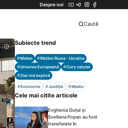
Despre noi
Caută
Subiecte trend
#
#
Meteo
Război Rusia - Ucraina
#
#
Uniunea Europeană
Curs valutar
#
Ziar.md explică
#
#
#
Economie
Justiție
Mediu
Cele mai citite articole
Evghenia Guțul și
Svetlana Popan au fost
transferate în