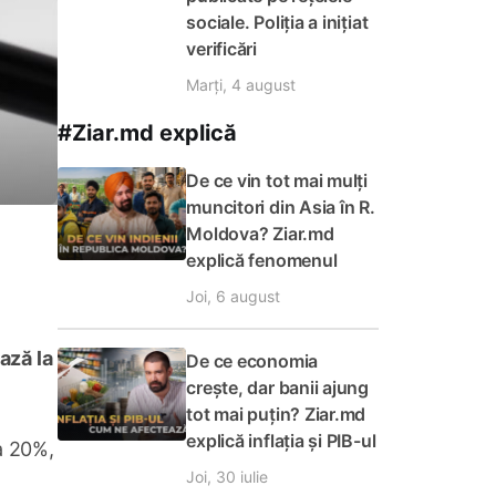
sociale. Poliția a inițiat
verificări
Marți, 4 august
#Ziar.md explică
De ce vin tot mai mulți
muncitori din Asia în R.
Moldova? Ziar.md
explică fenomenul
Joi, 6 august
ază la
De ce economia
crește, dar banii ajung
tot mai puțin? Ziar.md
explică inflația și PIB-ul
la 20%,
Joi, 30 iulie