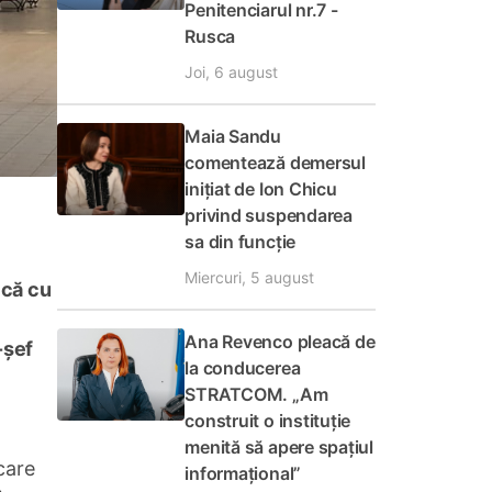
Penitenciarul nr.7 -
Rusca
Joi, 6 august
Maia Sandu
comentează demersul
inițiat de Ion Chicu
privind suspendarea
sa din funcție
Miercuri, 5 august
ică cu
Ana Revenco pleacă de
-șef
la conducerea
STRATCOM. „Am
construit o instituție
menită să apere spațiul
care
informațional”