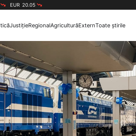
EUR
20.05
itică
Justiție
Regional
Agricultură
Extern
Toate știrile