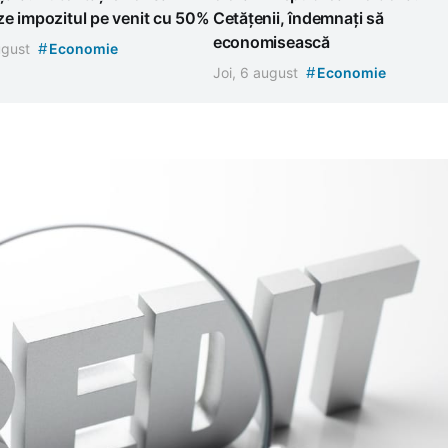
e impozitul pe venit cu 50%
Cetățenii, îndemnați să
economisească
#
august
Economie
#
Joi, 6 august
Economie