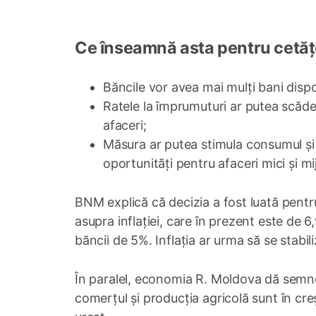
Ce înseamnă asta pentru cetăț
Băncile vor avea mai mulți bani dispo
Ratele la împrumuturi ar putea scăde
afaceri;
Măsura ar putea stimula consumul și i
oportunități pentru afaceri mici și mij
BNM explică că decizia a fost luată pentr
asupra inflației, care în prezent este de 6
băncii de 5%. Inflația ar urma să se stabil
În paralel, economia R. Moldova dă semne d
comerțul și producția agricolă sunt în creșt