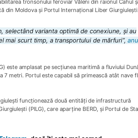
ilitarea tronsonului feroviar Văleni din raionul Cahul ș
tă din Moldova și Portul Internațional Liber Giurgiulești
n, selectând varianta optimă de conexiune, și au
cel mai scurt timp, a transportului de mărfuri”,
anu
ILG) este amplasat pe secțiunea maritimă a fluviului Dun
 7 metri. Portul este capabil să primească atât nave fl
urgiuleşti funcționează două entități de infrastructură
Giurgiuleşti (PILG), care aparține BERD, și Portul de Sta