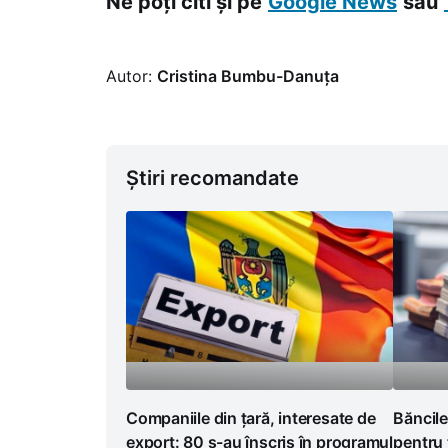
Ne poți citi și pe
Google News
sau
Autor:
Cristina Bumbu-Danuța
Știri recomandate
Companiile din țară, interesate de
Băncile
export: 80 s-au înscris în programul
pentru 