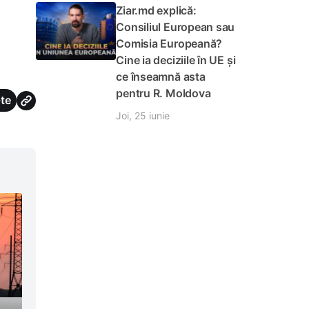
Ziar.md explică:
Consiliul European sau
Comisia Europeană?
Cine ia deciziile în UE și
ce înseamnă asta
pentru R. Moldova
te
Joi, 25 iunie