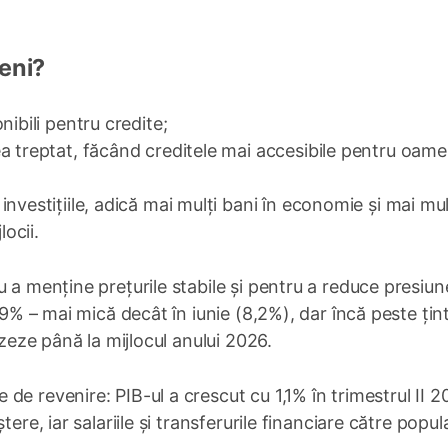
eni?
nibili pentru credite;
a treptat, făcând creditele mai accesibile pentru oamen
nvestițiile, adică mai mulți bani în economie și mai mu
locii.
u a menține prețurile stabile și pentru a reduce presiun
,9% – mai mică decât în iunie (8,2%), dar încă peste țin
izeze până la mijlocul anului 2026.
e revenire: PIB-ul a crescut cu 1,1% în trimestrul II 2
ere, iar salariile și transferurile financiare către popul