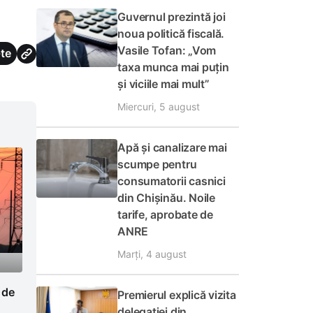
Guvernul prezintă joi
noua politică fiscală.
Vasile Tofan: „Vom
te
taxa munca mai puțin
și viciile mai mult”
Miercuri, 5 august
Apă și canalizare mai
scumpe pentru
consumatorii casnici
din Chișinău. Noile
tarife, aprobate de
ANRE
Marți, 4 august
 de
Premierul explică vizita
delegației din