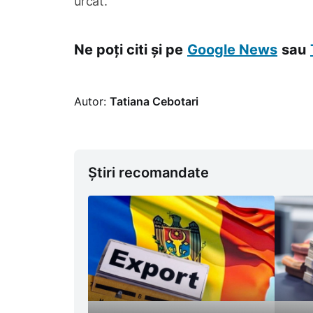
urcat.
Ne poți citi și pe
Google News
sau
Autor:
Tatiana Cebotari
Știri recomandate