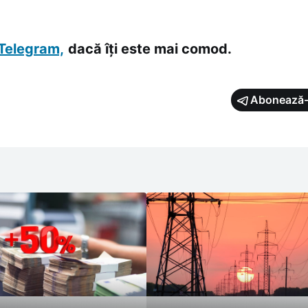
Telegram,
dacă îți este mai comod.
Abonează-