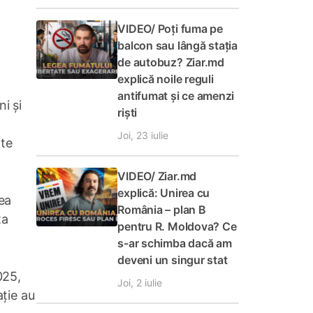
VIDEO/ Poți fuma pe
balcon sau lângă stația
de autobuz? Ziar.md
explică noile reguli
antifumat și ce amenzi
i și
riști
Joi, 23 iulie
lte
VIDEO/ Ziar.md
explică: Unirea cu
ea
România – plan B
ta
pentru R. Moldova? Ce
s-ar schimba dacă am
deveni un singur stat
025,
Joi, 2 iulie
ație au