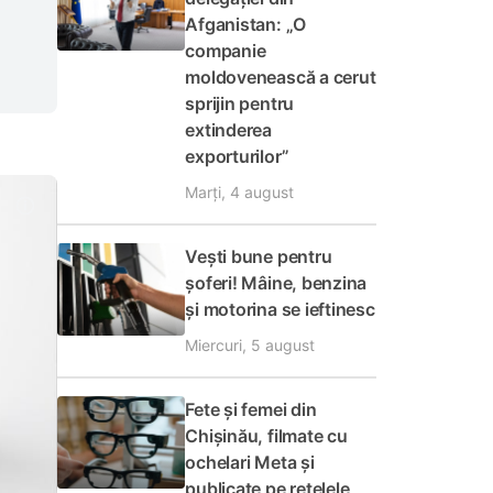
Afganistan: „O
companie
moldovenească a cerut
sprijin pentru
extinderea
exporturilor”
Marți, 4 august
Vești bune pentru
șoferi! Mâine, benzina
și motorina se ieftinesc
Miercuri, 5 august
Fete și femei din
Chișinău, filmate cu
ochelari Meta și
publicate pe rețelele