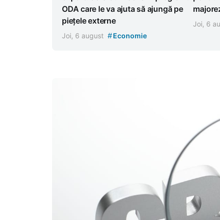
ODA care le va ajuta să ajungă pe
majorez
piețele externe
Joi, 6 
#
Joi, 6 august
Economie