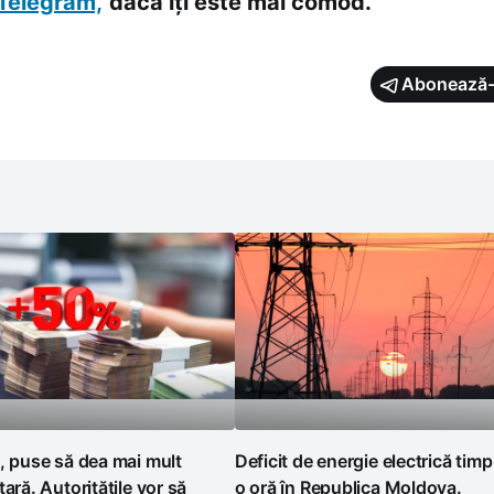
Telegram,
dacă îți este mai comod.
Abonează-
, puse să dea mai mult
Deficit de energie electrică timp
țară. Autoritățile vor să
o oră în Republica Moldova.