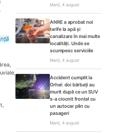
i
Marți, 4 august
.
ANRE a aprobat noi
tarife la apă și
canalizare în mai multe
nță
localități. Unde se
scumpesc serviciile
Marți, 4 august
ărea,
uviale,
Accident cumplit la
Orhei: doi bărbați au
murit după ce un SUV
s-a ciocnit frontal cu
t,
un autocar plin cu
pasageri
Marți, 4 august