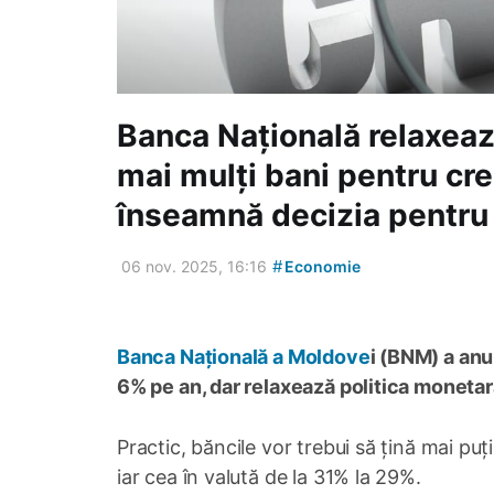
Banca Națională relaxeaz
mai mulți bani pentru cred
înseamnă decizia pentru
#
06 nov. 2025, 16:16
Economie
Banca Națională a Moldove
i (BNM) a anu
6% pe an, dar relaxează politica monetară
Practic, băncile vor trebui să țină mai puț
iar cea în valută de la 31% la 29%.