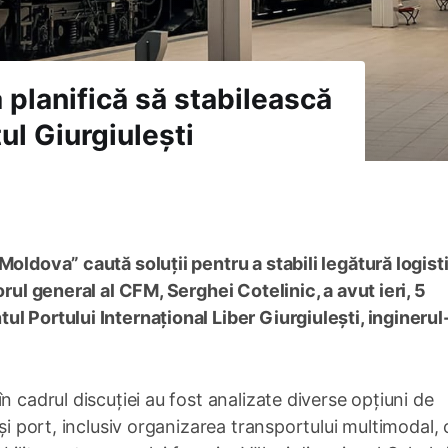
 planifică să stabilească
ul Giurgiulești
Moldova” caută soluții pentru a stabili legătură logist
orul general al CFM, Serghei Cotelinic, a avut ieri, 5
l Portului Internațional Liber Giurgiulești, inginerul
 în cadrul discuției au fost analizate diverse opțiuni de
 și port, inclusiv organizarea transportului multimodal, 