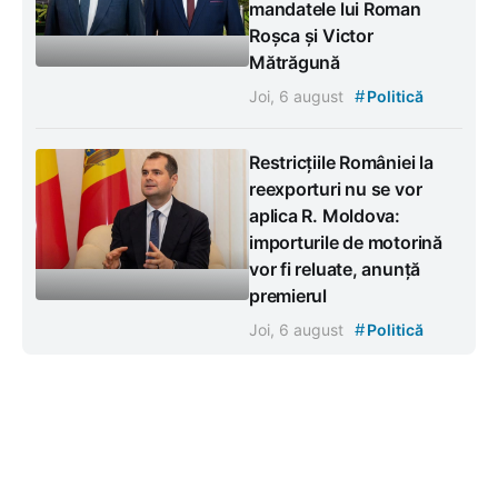
mandatele lui Roman
Roșca și Victor
Mătrăgună
#
Joi, 6 august
Politică
Restricțiile României la
reexporturi nu se vor
aplica R. Moldova:
importurile de motorină
vor fi reluate, anunță
premierul
#
Joi, 6 august
Politică