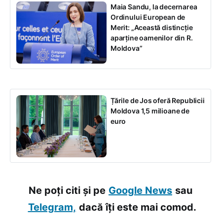
Maia Sandu, la decernarea
Ordinului European de
Merit: „Această distincție
aparține oamenilor din R.
Moldova”
Țările de Jos oferă Republicii
Moldova 1,5 milioane de
euro
Ne poți citi și pe
Google News
sau
Telegram,
dacă îți este mai comod.