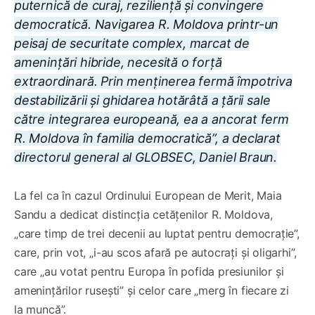
puternică de curaj, reziliență și convingere
democratică. Navigarea R. Moldova printr-un
peisaj de securitate complex, marcat de
amenințări hibride, necesită o forță
extraordinară. Prin menținerea fermă împotriva
destabilizării și ghidarea hotărâtă a țării sale
către integrarea europeană, ea a ancorat ferm
R. Moldova în familia democratică”, a declarat
directorul general al GLOBSEC, Daniel Braun.
La fel ca în cazul Ordinului European de Merit, Maia
Sandu a dedicat distincția cetățenilor R. Moldova,
„care timp de trei decenii au luptat pentru democrație”,
care, prin vot, „i-au scos afară pe autocrați și oligarhi”,
care „au votat pentru Europa în pofida presiunilor și
amenințărilor rusești” și celor care „merg în fiecare zi
la muncă”.