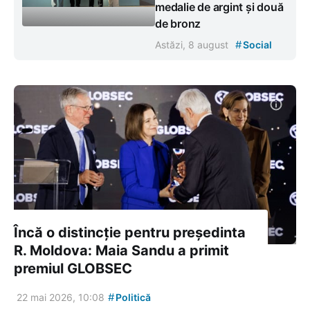
medalie de argint și două
de bronz
#
Astăzi, 8 august
Social
Încă o distincție pentru președinta
R. Moldova: Maia Sandu a primit
premiul GLOBSEC
#
22 mai 2026, 10:08
Politică