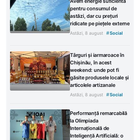
Avem energie suficientă
pentru consumul de
astăzi, dar cu prețuri
ridicate pe piețele externe
#
Astăzi, 8 august
Social
Târguri și iarmaroace în
Chișinău, în acest
weekend: unde pot fi
găsite produsele locale și
articolele artizanale
#
Astăzi, 8 august
Social
Performanță remarcabilă
la Olimpiada
Internațională de
Inteligență Artificială: o