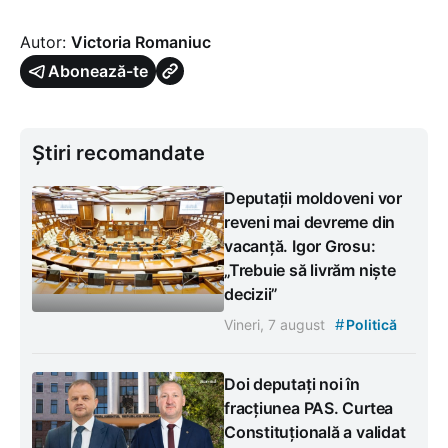
Autor:
Victoria Romaniuc
Abonează-te
Știri recomandate
Deputații moldoveni vor
reveni mai devreme din
vacanță. Igor Grosu:
„Trebuie să livrăm niște
decizii”
#
Vineri, 7 august
Politică
Doi deputați noi în
fracțiunea PAS. Curtea
Constituțională a validat