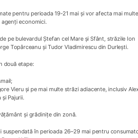
ramate pentru perioada 19-21 mai și vor afecta mai mult
și agenți economici.
de pe bulevardul Ștefan cel Mare și Sfânt, străzile Ion
orge Topârceanu și Tudor Vladimirescu din Durlești.
 în două etape:
smail;
ore Vieru și pe mai multe străzi adiacente, inclusiv Al
i Pajurii.
învățământ și grădinițe din zonă.
a fi suspendată în perioada 26–29 mai pentru consumato