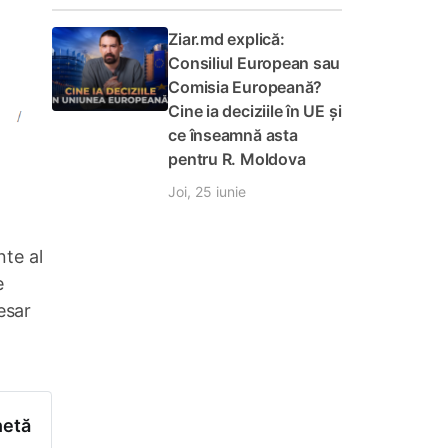
Ziar.md explică:
Consiliul European sau
Comisia Europeană?
Cine ia deciziile în UE și
ce înseamnă asta
pentru R. Moldova
Joi, 25 iunie
nte al
e
esar
hetă