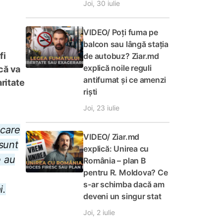
Joi, 30 iulie
VIDEO/ Poți fuma pe
balcon sau lângă stația
fi
de autobuz? Ziar.md
explică noile reguli
că va
antifumat și ce amenzi
aritate
riști
Joi, 23 iulie
 care
VIDEO/ Ziar.md
 sunt
explică: Unirea cu
e au
România – plan B
pentru R. Moldova? Ce
e
s-ar schimba dacă am
i.
deveni un singur stat
Joi, 2 iulie