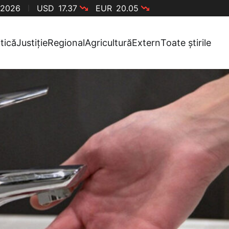
 2026
USD
17.37
EUR
20.05
itică
Justiție
Regional
Agricultură
Extern
Toate știrile