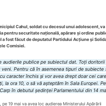
unicipiul Cahul, soldat cu decesul unui adolescent, va 
a pentru securitate națională, apărare și ordine publi
l a fost făcut de deputatul Partidului Acțiune și Solid
tele Comisiei.
e audierile publice pe subiectul dat. Toți doritorii
t veni. Pentru că în asemenea tipuri de subiecte
 cu caracter închis și vor avea drept doar cei car
i, la ora 10, o să vă așteptăm în Sala Europei. P
n Carp în debutul ședinței Parlamentului din 14 ma
pe 19 mai va avea loc audierea Ministerului Apărării