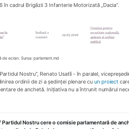
6 în cadrul Brigăzii 3 Infanterie Motorizată „Dacia”.
ă de ecran. Sursa: parlament.md
 „Partidul Nostru”, Renato Usatîi - în paralel, vicepreședi
inirea ordinii de zi a ședinței plenare cu
un proiect
car
entare de anchetă. Inițiativa nu a întrunit numărul nec
 Partidul Nostru cere o comisie parlamentară de anc