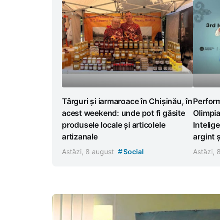
Târguri și iarmaroace în Chișinău, în
Perform
acest weekend: unde pot fi găsite
Olimpia
produsele locale și articolele
Intelig
artizanale
argint 
#
Astăzi, 8 august
Social
Astăzi,