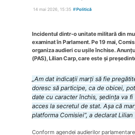
#
14 mai 2026, 15:35
Politică
Incidentul dintr-o unitate militară din m
examinat în Parlament. Pe 19 mai, Comisi
organiza audieri cu ușile închise. Anunțu
(PAS), Lilian Carp, care este și președin
„Am dat indicații marți să fie pregătit
doresc să participe, ca de obicei, po
date cu caracter închis, ședința va fi
acces la secretul de stat. Așa că marț
platforma Comisiei”, a declarat Lilia
Conform agendei audierilor parlamentare, 