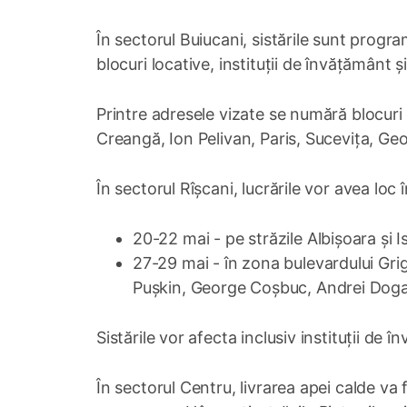
În sectorul Buiucani, sistările sunt prog
blocuri locative, instituții de învățământ 
Printre adresele vizate se numără blocuri 
Creangă, Ion Pelivan, Paris, Sucevița, Ge
În sectorul Rîșcani, lucrările vor avea loc
20-22 mai - pe străzile Albișoara și I
27-29 mai - în zona bulevardului Grig
Pușkin, George Coșbuc, Andrei Doga ș
Sistările vor afecta inclusiv instituții de 
În sectorul Centru, livrarea apei calde v