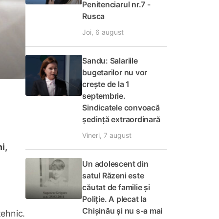
Penitenciarul nr.7 -
Rusca
Joi, 6 august
Sandu: Salariile
bugetarilor nu vor
crește de la 1
septembrie.
Sindicatele convoacă
ședință extraordinară
Vineri, 7 august
i,
Un adolescent din
satul Răzeni este
căutat de familie și
Poliție. A plecat la
Chișinău și nu s-a mai
tehnic.