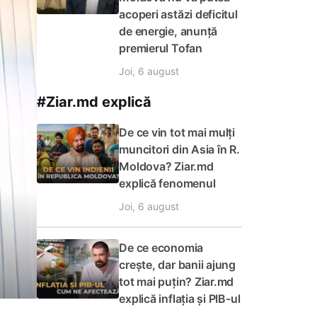
acoperi astăzi deficitul
de energie, anunță
premierul Tofan
Joi, 6 august
#Ziar.md explică
De ce vin tot mai mulți
muncitori din Asia în R.
Moldova? Ziar.md
explică fenomenul
Joi, 6 august
De ce economia
crește, dar banii ajung
tot mai puțin? Ziar.md
explică inflația și PIB-ul