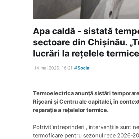
Apa caldă - sistată temp
sectoare din Chișinău. „
lucrări la rețelele termic
#
14 mai 2026, 16:21
Social
Termoelectrica anunță sistări temporare 
Rîșcani și Centru ale capitalei, în contex
reparație a rețelelor termice.
Potrivit întreprinderii, intervențiile sunt
termoficare pentru sezonul rece 2026-2027 