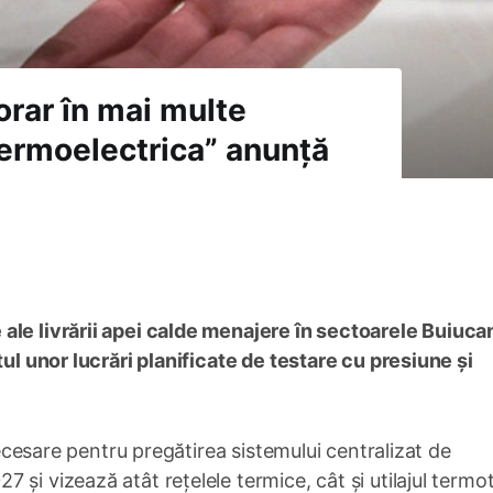
orar în mai multe
Termoelectrica” anunță
e
ale livrării apei calde menajere în sectoarele Buiucan
tul unor lucrări planificate de testare cu presiune și
 necesare pentru pregătirea sistemului centralizat de
și vizează atât rețelele termice, cât și utilajul termo