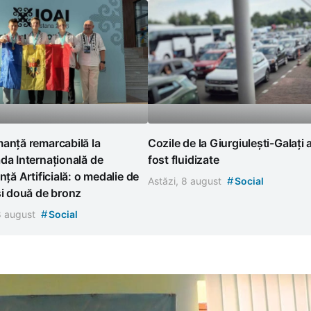
anță remarcabilă la
Cozile de la Giurgiulești-Galați 
da Internațională de
fost fluidizate
ență Artificială: o medalie de
#
Astăzi, 8 august
Social
și două de bronz
#
 8 august
Social