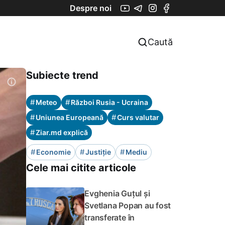
Despre noi
Caută
Subiecte trend
#
#
Meteo
Război Rusia - Ucraina
#
#
Uniunea Europeană
Curs valutar
#
Ziar.md explică
#
#
#
Economie
Justiție
Mediu
Cele mai citite articole
Evghenia Guțul și
Svetlana Popan au fost
transferate în