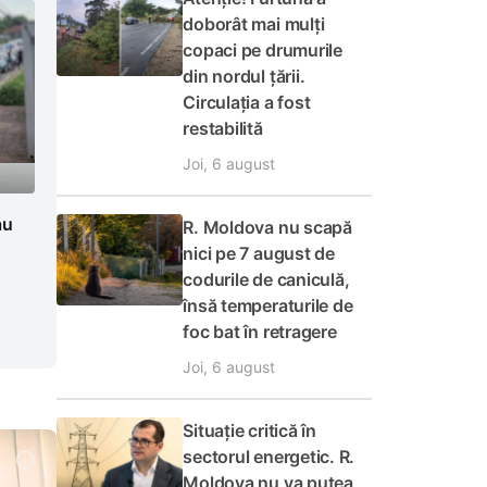
doborât mai mulți
copaci pe drumurile
din nordul țării.
Circulația a fost
restabilită
Joi, 6 august
au
R. Moldova nu scapă
nici pe 7 august de
codurile de caniculă,
însă temperaturile de
foc bat în retragere
Joi, 6 august
Situație critică în
sectorul energetic. R.
Moldova nu va putea