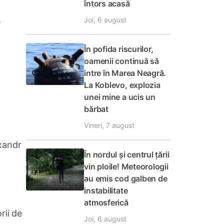
întors acasă
Joi, 6 august
e
În pofida riscurilor,
oamenii continuă să
intre în Marea Neagră.
La Koblevo, explozia
unei mine a ucis un
bărbat
Vineri, 7 august
exandr
În nordul și centrul țării
vin ploile! Meteorologii
au emis cod galben de
instabilitate
atmosferică
rii de
Joi, 6 august