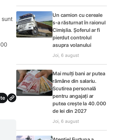
Un camion cu cereale
 sunt
s-a răsturnat în raionul
Cimișlia. Șoferul ar fi
pierdut controlul
300
asupra volanului
Joi, 6 august
Mai mulți bani ar putea
rămâne din salariu.
Scutirea personală
pentru angajați ar
te
putea crește la 40.000
de lei din 2027
Joi, 6 august
Atenție! Furtuna a