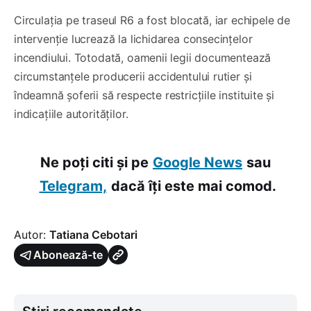
Circulația pe traseul R6 a fost blocată, iar echipele de
intervenție lucrează la lichidarea consecințelor
incendiului. Totodată, oamenii legii documentează
circumstanțele producerii accidentului rutier și
îndeamnă șoferii să respecte restricțiile instituite și
indicațiile autorităților.
Ne poți citi și pe
Google News
sau
Telegram,
dacă îți este mai comod.
Autor:
Tatiana Cebotari
Abonează-te