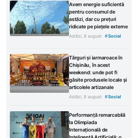
Avem energie suficientă
pentru consumul de
astăzi, dar cu prețuri
ridicate pe piețele externe
#
Astăzi, 8 august
Social
Târguri și iarmaroace în
Chișinău, în acest
weekend: unde pot fi
găsite produsele locale și
articolele artizanale
#
Astăzi, 8 august
Social
Performanță remarcabilă
la Olimpiada
Internațională de
Inteligență Artificială: o