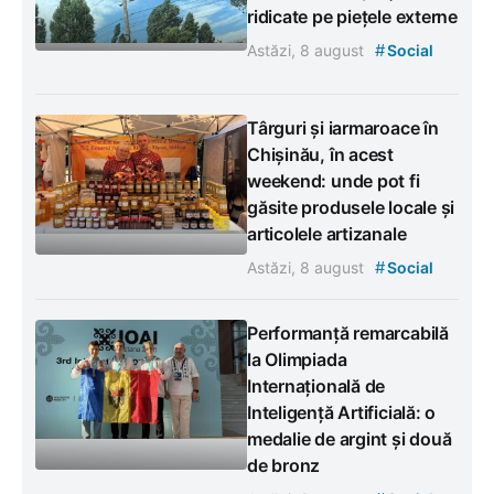
ridicate pe piețele externe
#
Astăzi, 8 august
Social
Târguri și iarmaroace în
Chișinău, în acest
weekend: unde pot fi
găsite produsele locale și
articolele artizanale
#
Astăzi, 8 august
Social
Performanță remarcabilă
la Olimpiada
Internațională de
Inteligență Artificială: o
medalie de argint și două
de bronz