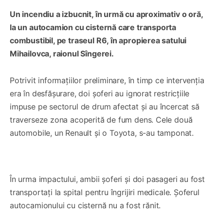
Un incendiu a izbucnit, în urmă cu aproximativ o oră,
la un autocamion cu cisternă care transporta
combustibil, pe traseul R6, în apropierea satului
Mihailovca, raionul Sîngerei.
Potrivit informațiilor preliminare, în timp ce intervenția
era în desfășurare, doi șoferi au ignorat restricțiile
impuse pe sectorul de drum afectat și au încercat să
traverseze zona acoperită de fum dens. Cele două
automobile, un Renault și o Toyota, s-au tamponat.
0:00
/
0:26
1×
În urma impactului, ambii șoferi și doi pasageri au fost
transportați la spital pentru îngrijiri medicale. Șoferul
autocamionului cu cisternă nu a fost rănit.