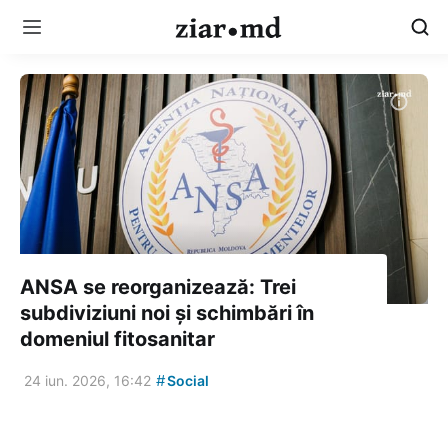
ANSA se reorganizează: Trei
subdiviziuni noi și schimbări în
domeniul fitosanitar
#
24 iun. 2026, 16:42
Social