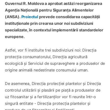
Guvernul R. Moldova a aprobat astăzi reorganizarea
Agenția Națională pentru Siguranța Alimentelor
(ANSA).
Proiectul
prevede consolidarea capacității
instituționale prin crearea unor noi subdiviziuni
specializate, în contextul implementării standardelor
europene.
Astfel, vor fi instituite trei subdiviziuni noi: Direcția
protecția consumatorului, Direcția agricultură
ecologică și Serviciul de supraveghere a produselor de
origine animală nedestinate consumului uman.
De asemenea, Direcția protecției plantelor și Direcția
controlul utilizării și plasării pe piață a produselor de
uz fitosanitar și a fertilizanților vor fi reunite într-o
singură entitate - Direcția protecția plantelor și
produse de uz fitosanitar și fertilizanți.