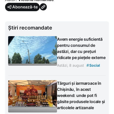
Abonează-te
Știri recomandate
Avem energie suficientă
pentru consumul de
astăzi, dar cu prețuri
ridicate pe piețele externe
#
Astăzi, 8 august
Social
Târguri și iarmaroace în
Chișinău, în acest
weekend: unde pot fi
găsite produsele locale și
articolele artizanale