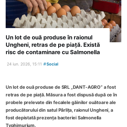
Un lot de ouă produse în raionul
Ungheni, retras de pe piață. Există
risc de contaminare cu Salmonella
#
24 iun. 2026, 15:11
Social
Un lot de ouă produse de SRL „DANT-AGRO” a fost
retras de pe piață. Măsura a fost dispusă după ce în
probele prelevate din fecalele găinilor ouătoare ale
producătorului din satul Pârlița, raionul Ungheni, a
fost depistată prezența bacteriei Salmonella
Typhimurium.