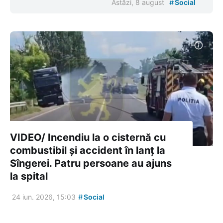
#
Astăzi, 8 august
Social
VIDEO/ Incendiu la o cisternă cu
combustibil și accident în lanț la
Sîngerei. Patru persoane au ajuns
la spital
#
24 iun. 2026, 15:03
Social