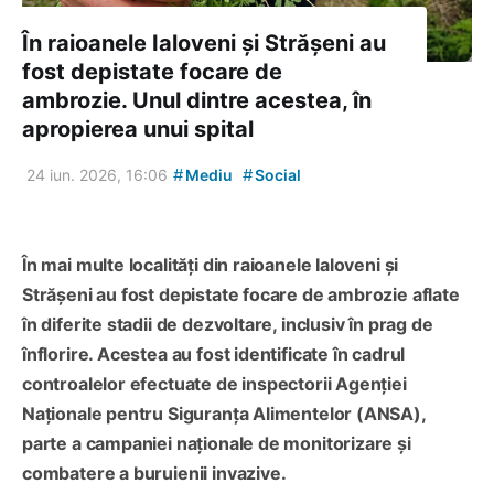
În raioanele Ialoveni și Strășeni au
fost depistate focare de
ambrozie. Unul dintre acestea, în
apropierea unui spital
#
#
24 iun. 2026, 16:06
Mediu
Social
În mai multe localități din raioanele Ialoveni și
Strășeni au fost depistate focare de ambrozie aflate
în diferite stadii de dezvoltare, inclusiv în prag de
înflorire. Acestea au fost identificate în cadrul
controalelor efectuate de inspectorii Agenției
Naționale pentru Siguranța Alimentelor (ANSA),
parte a campaniei naționale de monitorizare și
combatere a buruienii invazive.