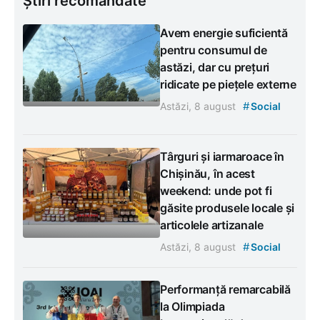
Știri recomandate
Avem energie suficientă
pentru consumul de
astăzi, dar cu prețuri
ridicate pe piețele externe
#
Astăzi, 8 august
Social
Târguri și iarmaroace în
Chișinău, în acest
weekend: unde pot fi
găsite produsele locale și
articolele artizanale
#
Astăzi, 8 august
Social
Performanță remarcabilă
la Olimpiada