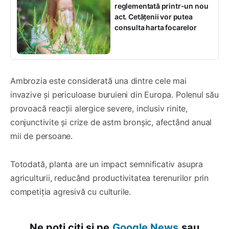
reglementată printr-un nou
act. Cetățenii vor putea
consulta harta focarelor
Ambrozia este considerată una dintre cele mai
invazive și periculoase buruieni din Europa. Polenul său
provoacă reacții alergice severe, inclusiv rinite,
conjunctivite și crize de astm bronșic, afectând anual
mii de persoane.
Totodată, planta are un impact semnificativ asupra
agriculturii, reducând productivitatea terenurilor prin
competiția agresivă cu culturile.
Ne poți citi și pe
Google News
sau