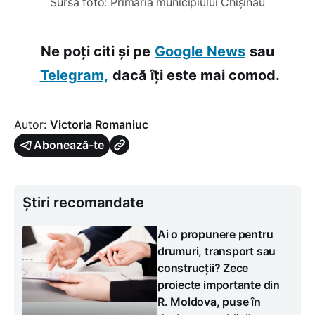
Sursa foto: Primăria municipiului Chișinău
Ne poți citi și pe
Google News
sau
Telegram,
dacă îți este mai comod.
Autor:
Victoria Romaniuc
Abonează-te
Știri recomandate
Ai o propunere pentru
drumuri, transport sau
construcții? Zece
proiecte importante din
R. Moldova, puse în