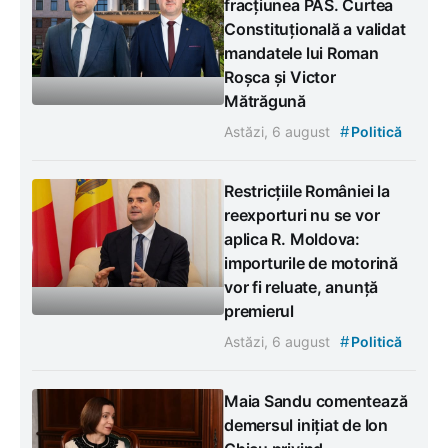
fracțiunea PAS. Curtea
Constituțională a validat
mandatele lui Roman
Roșca și Victor
Mătrăgună
#
Astăzi, 6 august
Politică
Restricțiile României la
reexporturi nu se vor
aplica R. Moldova:
importurile de motorină
vor fi reluate, anunță
premierul
#
Astăzi, 6 august
Politică
Maia Sandu comentează
demersul inițiat de Ion