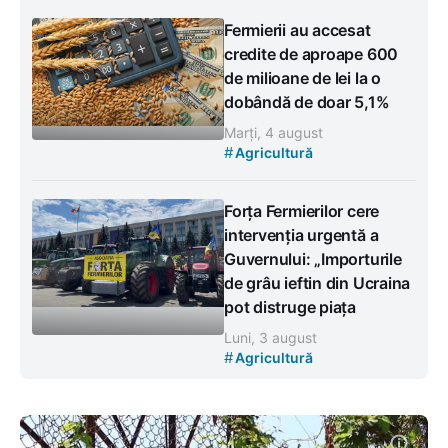
Fermierii au accesat
credite de aproape 600
de milioane de lei la o
dobândă de doar 5,1%
Marți, 4 august
#
Agricultură
Forța Fermierilor cere
intervenția urgentă a
Guvernului: „Importurile
de grâu ieftin din Ucraina
pot distruge piața
Luni, 3 august
#
Agricultură