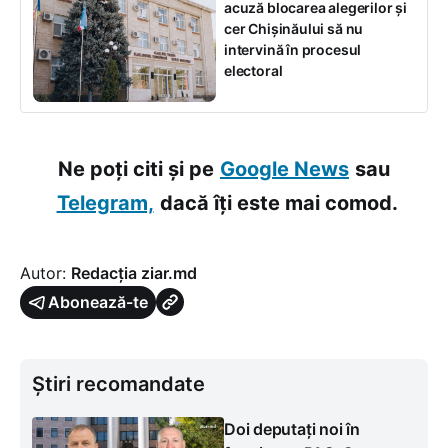
acuză blocarea alegerilor și
cer Chișinăului să nu
intervină în procesul
electoral
Ne poți citi și pe
Google News
sau
Telegram,
dacă îți este mai comod.
Autor:
Redacția ziar.md
Abonează-te
Știri recomandate
Doi deputați noi în