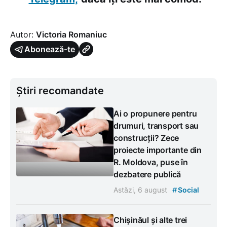
Autor:
Victoria Romaniuc
Abonează-te
Știri recomandate
Ai o propunere pentru
drumuri, transport sau
construcții? Zece
proiecte importante din
R. Moldova, puse în
dezbatere publică
#
Astăzi, 6 august
Social
Chișinăul și alte trei