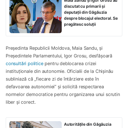
Maia Sandu și Igor Grosu au
discutat cu primarii și
deputații din Găgăuzia
despre blocajul electoral. Se
pregătesc soluții
Președinta Republicii Moldova, Maia Sandu, și
Președintele Parlamentului, Igor Grosu, desfășoară
consultări politice
pentru deblocarea crizei
instituționale din autonomie. Oficialii de la Chișinău
subliniază că „fiecare zi de întârziere este în
defavoarea autonomiei” și solicită respectarea
normelor democratice pentru organizarea unui scrutin
liber și corect.
Autoritățile din Găgăuzia