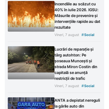
Incendiile au scăzut cu
40% în iulie 2026. IGSU:
Măsurile de prevenire și
intervențiile rapide au dat
rezultate
#
Vineri, 7 august
Social
Lucrări de reparație și
târg autohton: Pe
șoseaua Muncești și
strada Miron Costin din
capitală se anunță
restricții de trafic
#
Vineri, 7 august
Social
ANTA a depistat nereguli
la gările auto din