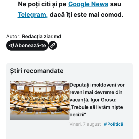
Ne poți citi și pe
Google News
sau
Telegram,
dacă îți este mai comod.
Autor:
Redacția ziar.md
Abonează-te
Știri recomandate
Deputații moldoveni vor
reveni mai devreme din
vacanță. Igor Grosu:
„Trebuie să livrăm niște
decizii”
#
Vineri, 7 august
Politică