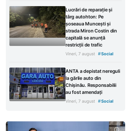
Lucrări de reparație și
târg autohton: Pe
șoseaua Muncești și
strada Miron Costin din
capitală se anunță
restricții de trafic
#
Vineri, 7 august
Social
ANTA a depistat nereguli
la gările auto din
Chișinău. Responsabilii
au fost amendați
#
Vineri, 7 august
Social