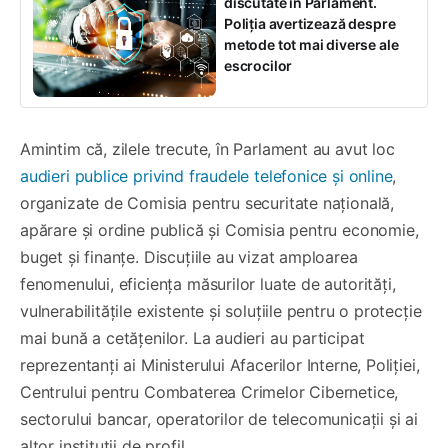
discutate în Parlament.
Poliția avertizează despre
metode tot mai diverse ale
escrocilor
Amintim că, zilele trecute, în Parlament au avut loc
audieri publice privind fraudele telefonice și online
,
organizate de Comisia pentru securitate națională,
apărare și ordine publică și Comisia pentru economie,
buget și finanțe. Discuțiile au vizat amploarea
fenomenului, eficiența măsurilor luate de autorități,
vulnerabilitățile existente și soluțiile pentru o protecție
mai bună a cetățenilor. La audieri au participat
reprezentanți ai Ministerului Afacerilor Interne, Poliției,
Centrului pentru Combaterea Crimelor Cibernetice,
sectorului bancar, operatorilor de telecomunicații și ai
altor instituții de profil.