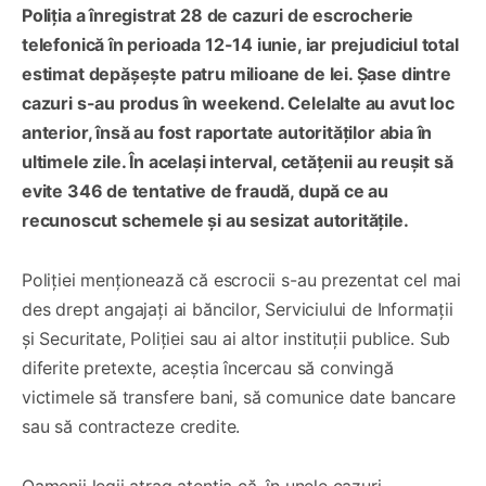
Poliția a înregistrat 28 de cazuri de escrocherie
telefonică în perioada 12-14 iunie, iar prejudiciul total
estimat depășește patru milioane de lei. Șase dintre
cazuri s-au produs în weekend. Celelalte au avut loc
anterior, însă au fost raportate autorităților abia în
ultimele zile. În același interval, cetățenii au reușit să
evite 346 de tentative de fraudă, după ce au
recunoscut schemele și au sesizat autoritățile.
Poliției menționează că escrocii s-au prezentat cel mai
des drept angajați ai băncilor, Serviciului de Informații
și Securitate, Poliției sau ai altor instituții publice. Sub
diferite pretexte, aceștia încercau să convingă
victimele să transfere bani, să comunice date bancare
sau să contracteze credite.
Oamenii legii atrag atenția că, în unele cazuri,