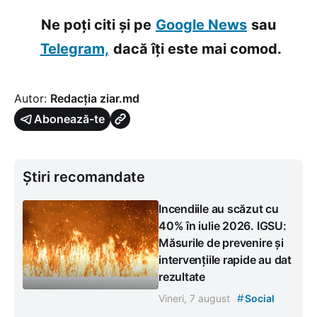
Ne poți citi și pe
Google News
sau
Telegram,
dacă îți este mai comod.
Autor:
Redacția ziar.md
Abonează-te
Știri recomandate
Incendiile au scăzut cu
40% în iulie 2026. IGSU:
Măsurile de prevenire și
intervențiile rapide au dat
rezultate
#
Vineri, 7 august
Social