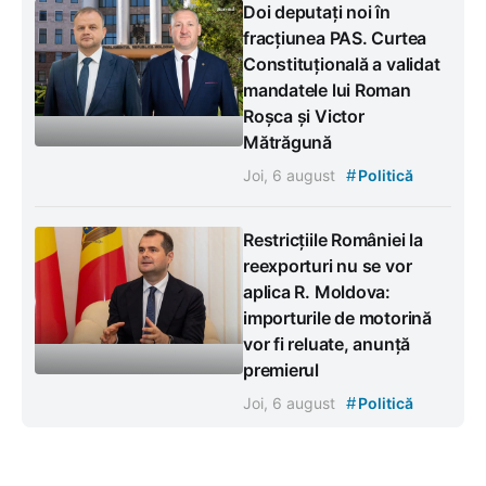
Doi deputați noi în
fracțiunea PAS. Curtea
Constituțională a validat
mandatele lui Roman
Roșca și Victor
Mătrăgună
#
Joi, 6 august
Politică
Restricțiile României la
reexporturi nu se vor
aplica R. Moldova:
importurile de motorină
vor fi reluate, anunță
premierul
#
Joi, 6 august
Politică