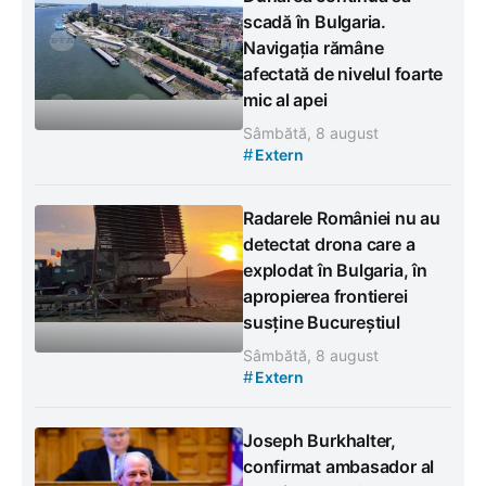
scadă în Bulgaria.
Navigația rămâne
afectată de nivelul foarte
mic al apei
Sâmbătă, 8 august
#
Extern
Radarele României nu au
detectat drona care a
explodat în Bulgaria, în
apropierea frontierei
susține Bucureștiul
Sâmbătă, 8 august
#
Extern
Joseph Burkhalter,
confirmat ambasador al