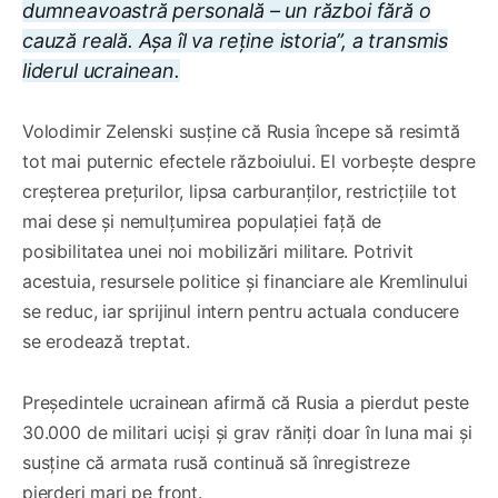
dumneavoastră personală – un război fără o
cauză reală. Așa îl va reține istoria”, a transmis
liderul ucrainean.
Volodimir Zelenski susține că Rusia începe să resimtă
tot mai puternic efectele războiului. El vorbește despre
creșterea prețurilor, lipsa carburanților, restricțiile tot
mai dese și nemulțumirea populației față de
posibilitatea unei noi mobilizări militare. Potrivit
acestuia, resursele politice și financiare ale Kremlinului
se reduc, iar sprijinul intern pentru actuala conducere
se erodează treptat.
Președintele ucrainean afirmă că Rusia a pierdut peste
30.000 de militari uciși și grav răniți doar în luna mai și
susține că armata rusă continuă să înregistreze
pierderi mari pe front.