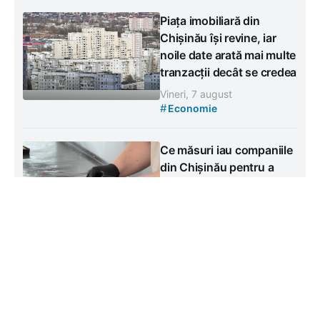
Piața imobiliară din
Chișinău își revine, iar
noile date arată mai multe
tranzacții decât se credea
Vineri, 7 august
#
Economie
Ce măsuri iau companiile
din Chișinău pentru a
economisi apă și energie
Vineri, 7 august
#
Economie