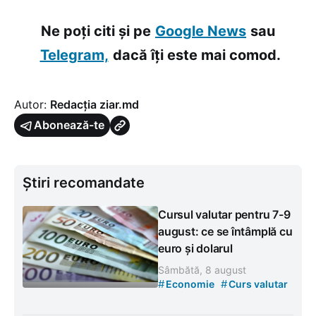
Ne poți citi și pe
Google News
sau
Telegram,
dacă îți este mai comod.
Autor:
Redacția ziar.md
Abonează-te
Știri recomandate
Cursul valutar pentru 7-9
august: ce se întâmplă cu
euro și dolarul
Sâmbătă, 8 august
#
#
Economie
Curs valutar