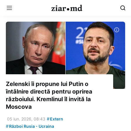
Zelenski îi propune lui Putin o
întâlnire directă pentru oprirea
războiului. Kremlinul îl invită la
Moscova
#
05 iun. 2026, 08:43
Extern
#
Război Rusia - Ucraina